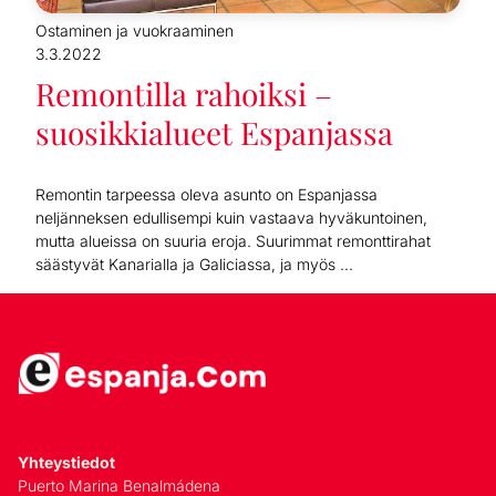
Ostaminen ja vuokraaminen
3.3.2022
Remontilla rahoiksi –
suosikkialueet Espanjassa
Remontin tarpeessa oleva asunto on Espanjassa
neljänneksen edullisempi kuin vastaava hyväkuntoinen,
mutta alueissa on suuria eroja. Suurimmat remonttirahat
säästyvät Kanarialla ja Galiciassa, ja myös ...
Yhteystiedot
Puerto Marina Benalmádena