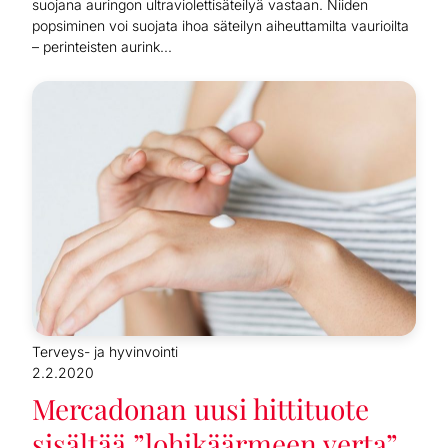
suojana auringon ultraviolettisäteilyä vastaan. Niiden
popsiminen voi suojata ihoa säteilyn aiheuttamilta vaurioilta
– perinteisten aurink...
Terveys- ja hyvinvointi
2.2.2020
Mercadonan uusi hittituote
sisältää ”lohikäärmeen verta”