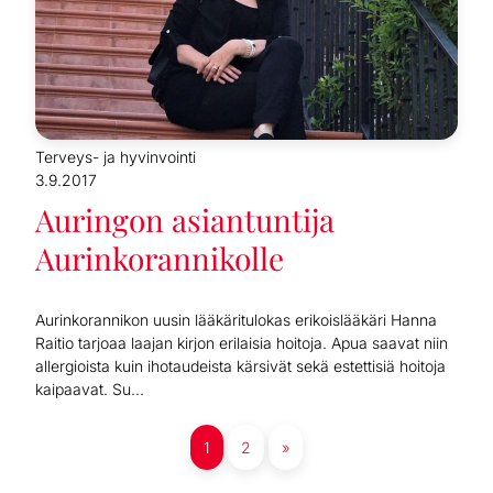
Terveys- ja hyvinvointi
3.9.2017
Auringon asiantuntija
Aurinkorannikolle
Aurinkorannikon uusin lääkäritulokas erikoislääkäri Hanna
Raitio tarjoaa laajan kirjon erilaisia hoitoja. Apua saavat niin
allergioista kuin ihotaudeista kärsivät sekä estettisiä hoitoja
kaipaavat. Su...
1
2
»