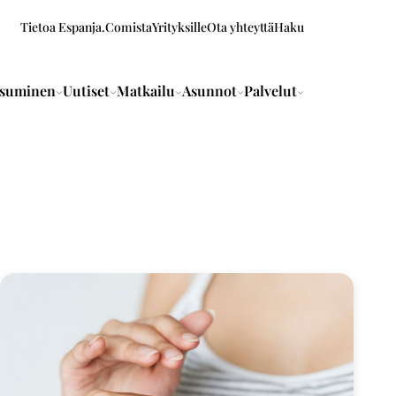
Tietoa Espanja.Comista
Yrityksille
Ota yhteyttä
Haku
suminen
Uutiset
Matkailu
Asunnot
Palvelut