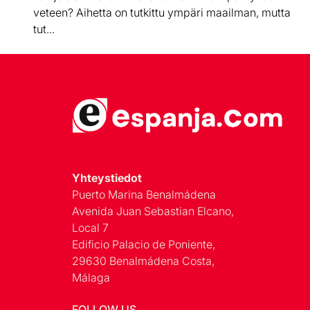
veteen? Aihetta on tutkittu ympäri maailman, mutta
tut...
Yhteystiedot
Puerto Marina Benalmádena
Avenida Juan Sebastian Elcano,
Local 7
Edificio Palacio de Poniente,
29630 Benalmádena Costa,
Málaga
FOLLOW US