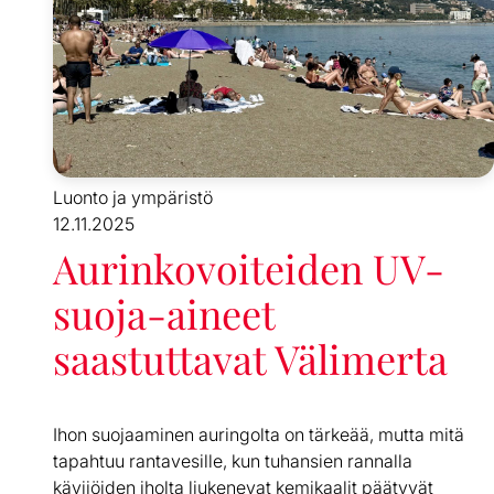
Luonto ja ympäristö
12.11.2025
Aurinkovoiteiden UV-
suoja-aineet
saastuttavat Välimerta
Ihon suojaaminen auringolta on tärkeää, mutta mitä
tapahtuu rantavesille, kun tuhansien rannalla
kävijöiden iholta liukenevat kemikaalit päätyvät