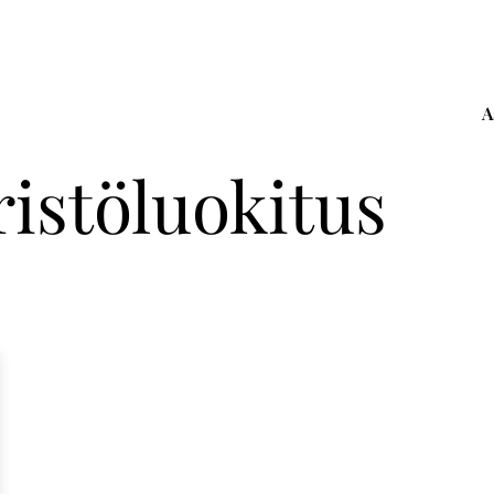
A
istöluokitus