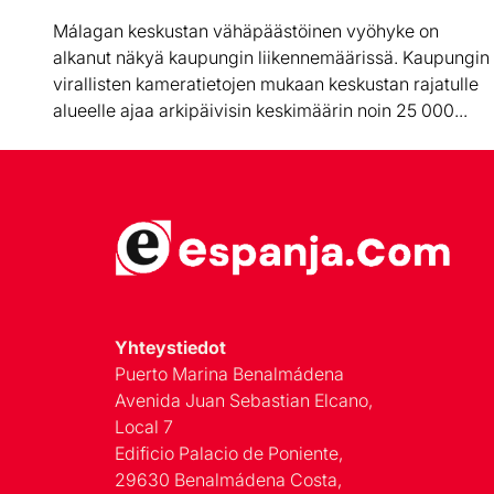
Málagan keskustan vähäpäästöinen vyöhyke on
alkanut näkyä kaupungin liikennemäärissä. Kaupungin
virallisten kameratietojen mukaan keskustan rajatulle
alueelle ajaa arkipäivisin keskimäärin noin 25 000...
Yhteystiedot
Puerto Marina Benalmádena
Avenida Juan Sebastian Elcano,
Local 7
Edificio Palacio de Poniente,
29630 Benalmádena Costa,