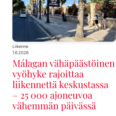
Liikenne
1.6.2026
Málagan vähäpäästöinen
vyöhyke rajoittaa
liikennettä keskustassa
– 25 000 ajoneuvoa
vähemmän päivässä