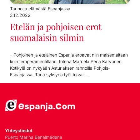
Tarinoita elämästä Espanjassa
3.12.2022
Etelän ja pohjoisen erot
suomalaisin silmin
– Pohjoinen ja eteläinen Espanja eroavat niin maisemaltaan
kuin temperamentiltaan, toteaa Marcela Peña Karvonen.
Kotikylä on nykyään Asturiaksen rannoilla Pohjois-
Espanjassa. Tänä syksynä työt toivat ...
Yhteystiedot
Puerto Marina Benalmádena