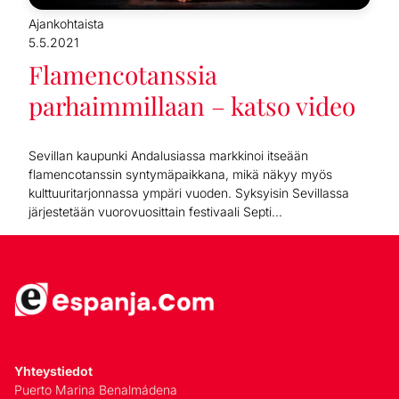
Ajankohtaista
5.5.2021
Flamencotanssia
parhaimmillaan – katso video
Sevillan kaupunki Andalusiassa markkinoi itseään
flamencotanssin syntymäpaikkana, mikä näkyy myös
kulttuuritarjonnassa ympäri vuoden. Syksyisin Sevillassa
järjestetään vuorovuosittain festivaali Septi...
Yhteystiedot
Puerto Marina Benalmádena