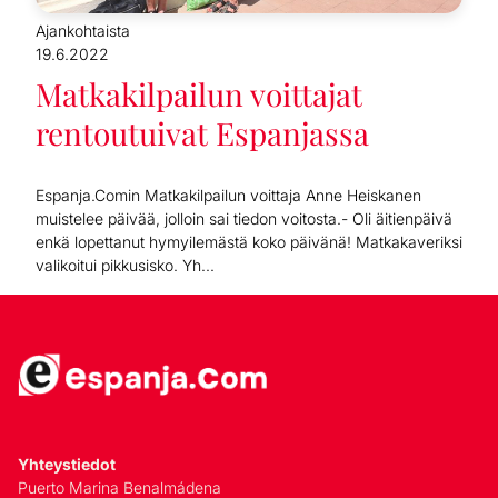
Ajankohtaista
19.6.2022
Matkakilpailun voittajat
rentoutuivat Espanjassa
Espanja.Comin Matkakilpailun voittaja Anne Heiskanen
muistelee päivää, jolloin sai tiedon voitosta.- Oli äitienpäivä
enkä lopettanut hymyilemästä koko päivänä! Matkakaveriksi
valikoitui pikkusisko. Yh...
Yhteystiedot
Puerto Marina Benalmádena