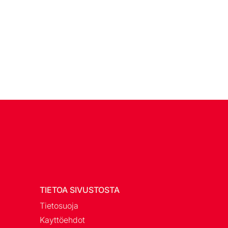
TIETOA SIVUSTOSTA
Tietosuoja
Kayttöehdot