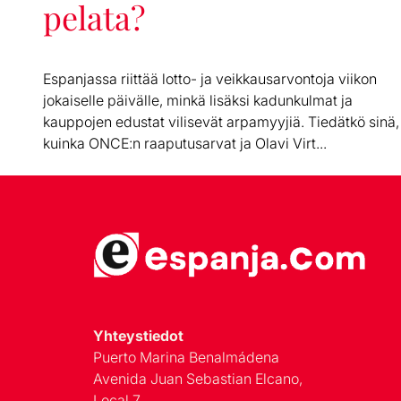
pelata?
Espanjassa riittää lotto- ja veikkausarvontoja viikon
jokaiselle päivälle, minkä lisäksi kadunkulmat ja
kauppojen edustat vilisevät arpamyyjiä. Tiedätkö sinä,
kuinka ONCE:n raaputusarvat ja Olavi Virt...
Yhteystiedot
Puerto Marina Benalmádena
Avenida Juan Sebastian Elcano,
Local 7