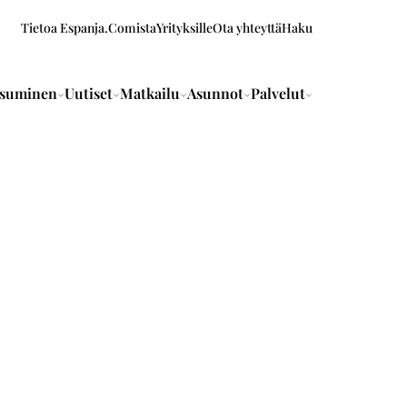
Tietoa Espanja.Comista
Yrityksille
Ota yhteyttä
Haku
suminen
Uutiset
Matkailu
Asunnot
Palvelut