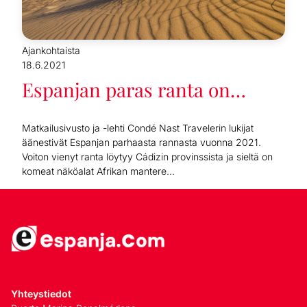
Ajankohtaista
18.6.2021
Espanjan paras ranta on…
Matkailusivusto ja -lehti Condé Nast Travelerin lukijat
äänestivät Espanjan parhaasta rannasta vuonna 2021.
Voiton vienyt ranta löytyy Cádizin provinssista ja sieltä on
komeat näköalat Afrikan mantere...
Yhteystiedot