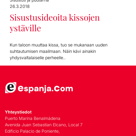
26.3.2018
Sisustusideoita kissojen
ystäville
Kun taloon muuttaa kissa, tuo se mukanaan uuden
suhtautumisen maailmaan. Näin kävi ainakin
yhdysvaltalaiselle perheelle..
Yhteystiedot
Puerto Marina Benalmádena
Avenida Juan Sebastian Elcano, Local 7
Edificio Palacio de Poniente,