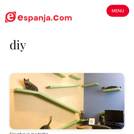
MENU
diy
Sisustus ja puutarha