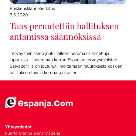
Poikkeustilannetiedotus
3.6.2020
Taas peruutettiin hallituksen
antamissa säännöksissä
Terveysministeriö joutui jälleen perumaan annettuja
lupauksia. Uudemman kerran Espanjan terveysministeri
Salvador Illa on joutunut ilmoittamaan muutoksista koskien
hallituksen toimia koronarajoitusten...
Yhteystiedot
Puerto Marina Benalmádena