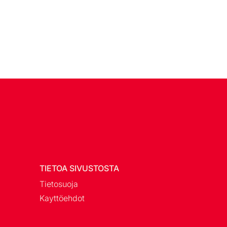
TIETOA SIVUSTOSTA
Tietosuoja
Kayttöehdot