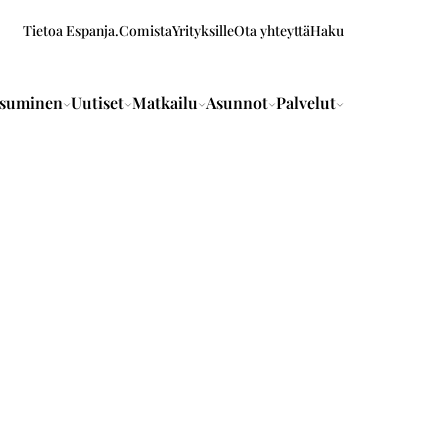
Tietoa Espanja.Comista
Yrityksille
Ota yhteyttä
Haku
suminen
Uutiset
Matkailu
Asunnot
Palvelut