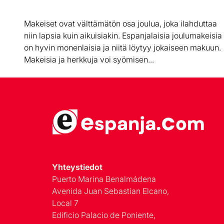
Makeiset ovat välttämätön osa joulua, joka ilahduttaa
niin lapsia kuin aikuisiakin. Espanjalaisia joulumakeisia
on hyvin monenlaisia ja niitä löytyy jokaiseen makuun.
Makeisia ja herkkuja voi syömisen...
Yhteystiedot
Puerto Marina Benalmádena
Avenida Juan Sebastian Elcano,
Local 7
Edificio Palacio de Poniente,