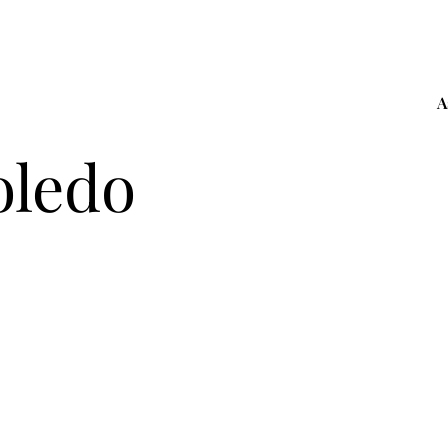
A
oledo