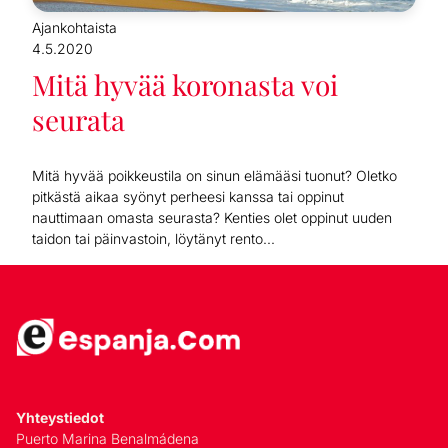
Ajankohtaista
4.5.2020
Mitä hyvää koronasta voi
seurata
Mitä hyvää poikkeustila on sinun elämääsi tuonut? Oletko
pitkästä aikaa syönyt perheesi kanssa tai oppinut
nauttimaan omasta seurasta? Kenties olet oppinut uuden
taidon tai päinvastoin, löytänyt rento...
Yhteystiedot
Puerto Marina Benalmádena