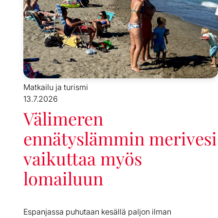
Matkailu ja turismi
13.7.2026
Välimeren
ennätyslämmin merivesi
vaikuttaa myös
lomailuun
Espanjassa puhutaan kesällä paljon ilman