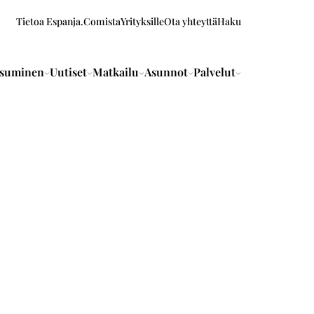
Tietoa Espanja.Comista
Yrityksille
Ota yhteyttä
Haku
suminen
Uutiset
Matkailu
Asunnot
Palvelut