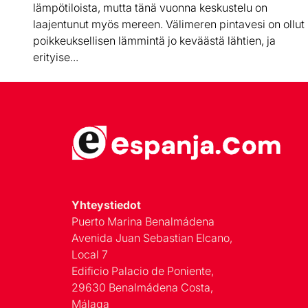
lämpötiloista, mutta tänä vuonna keskustelu on
laajentunut myös mereen. Välimeren pintavesi on ollut
poikkeuksellisen lämmintä jo keväästä lähtien, ja
erityise...
Yhteystiedot
Puerto Marina Benalmádena
Avenida Juan Sebastian Elcano,
Local 7
Edificio Palacio de Poniente,
29630 Benalmádena Costa,
Málaga