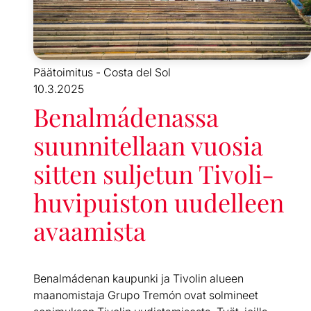
Päätoimitus - Costa del Sol
10.3.2025
Benalmádenassa
suunnitellaan vuosia
sitten suljetun Tivoli-
huvipuiston uudelleen
avaamista
Benalmádenan kaupunki ja Tivolin alueen
maanomistaja Grupo Tremón ovat solmineet