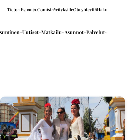
Tietoa Espanja.Comista
Yrityksille
Ota yhteyttä
Haku
suminen
Uutiset
Matkailu
Asunnot
Palvelut