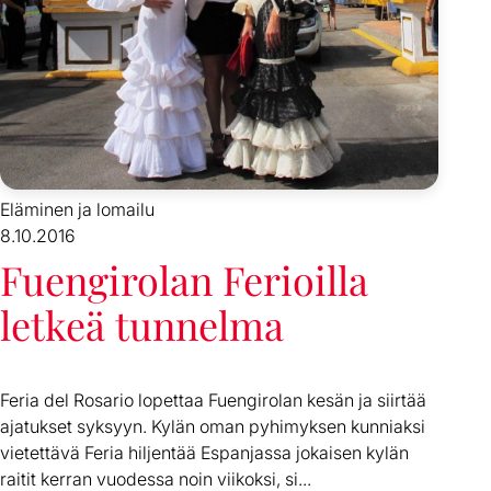
Eläminen ja lomailu
8.10.2016
Fuengirolan Ferioilla
letkeä tunnelma
Feria del Rosario lopettaa Fuengirolan kesän ja siirtää
ajatukset syksyyn. Kylän oman pyhimyksen kunniaksi
vietettävä Feria hiljentää Espanjassa jokaisen kylän
raitit kerran vuodessa noin viikoksi, si...