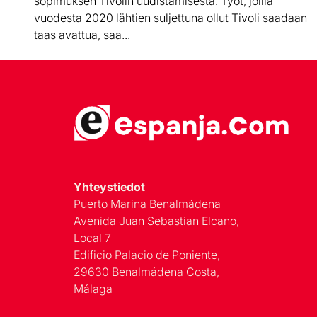
sopimuksen Tivolin uudistamisesta. Työt, joilla
vuodesta 2020 lähtien suljettuna ollut Tivoli saadaan
taas avattua, saa...
Yhteystiedot
Puerto Marina Benalmádena
Avenida Juan Sebastian Elcano,
Local 7
Edificio Palacio de Poniente,
29630 Benalmádena Costa,
Málaga