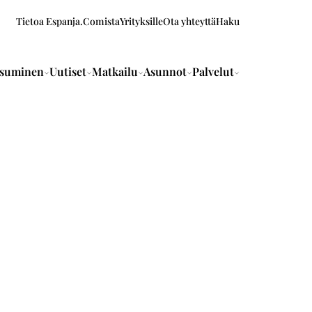
Tietoa Espanja.Comista
Yrityksille
Ota yhteyttä
Haku
suminen
Uutiset
Matkailu
Asunnot
Palvelut