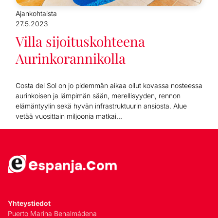
Ajankohtaista
27.5.2023
Villa sijoituskohteena
Aurinkorannikolla
Costa del Sol on jo pidemmän aikaa ollut kovassa nosteessa
aurinkoisen ja lämpimän sään, merellisyyden, rennon
elämäntyylin sekä hyvän infrastruktuurin ansiosta. Alue
vetää vuosittain miljoonia matkai...
Yhteystiedot
Puerto Marina Benalmádena