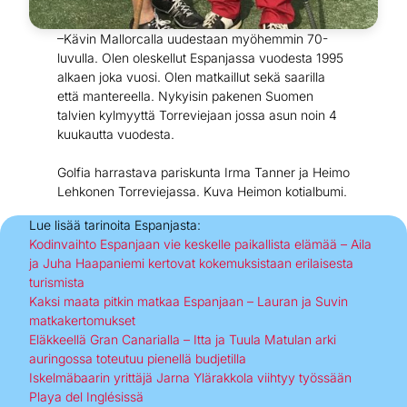
–Kävin Mallorcalla uudestaan myöhemmin 70-
luvulla. Olen oleskellut Espanjassa vuodesta 1995
alkaen joka vuosi. Olen matkaillut sekä saarilla
että mantereella. Nykyisin pakenen Suomen
talvien kylmyyttä Torreviejaan jossa asun noin 4
kuukautta vuodesta.
Golfia harrastava pariskunta Irma Tanner ja Heimo
Lehkonen Torreviejassa. Kuva Heimon kotialbumi.
Lue lisää tarinoita Espanjasta:
Kodinvaihto Espanjaan vie keskelle paikallista elämää – Aila
ja Juha Haapaniemi kertovat kokemuksistaan erilaisesta
turismista
Kaksi maata pitkin matkaa Espanjaan – Lauran ja Suvin
matkakertomukset
Eläkkeellä Gran Canarialla – Itta ja Tuula Matulan arki
auringossa toteutuu pienellä budjetilla
Iskelmäbaarin yrittäjä Jarna Ylärakkola viihtyy työssään
Playa del Inglésissä