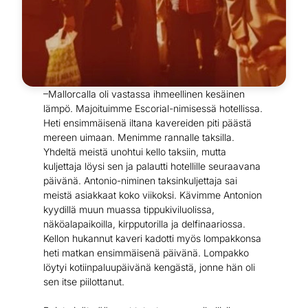
–Mallorcalla oli vastassa ihmeellinen kesäinen
lämpö. Majoituimme Escorial-nimisessä hotellissa.
Heti ensimmäisenä iltana kavereiden piti päästä
mereen uimaan. Menimme rannalle taksilla.
Yhdeltä meistä unohtui kello taksiin, mutta
kuljettaja löysi sen ja palautti hotellille seuraavana
päivänä. Antonio-niminen taksinkuljettaja sai
meistä asiakkaat koko viikoksi. Kävimme Antonion
kyydillä muun muassa tippukiviluolissa,
näköalapaikoilla, kirpputorilla ja delfinaariossa.
Kellon hukannut kaveri kadotti myös lompakkonsa
heti matkan ensimmäisenä päivänä. Lompakko
löytyi kotiinpaluupäivänä kengästä, jonne hän oli
sen itse piilottanut.