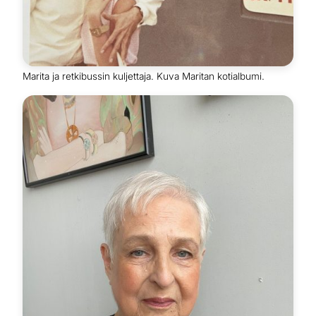
Marita ja retkibussin kuljettaja. Kuva Maritan kotialbumi.