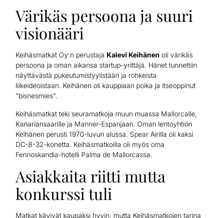
Värikäs persoona ja suuri
visionääri
Keihäsmatkat Oy:n perustaja
Kalevi Keihänen
oli värikäs
persoona ja oman aikansa startup-yrittäjä. Hänet tunnettiin
näyttävästä pukeutumistyylistään ja rohkeista
liikeideoistaan. Keihänen oli kauppiaan poika ja itseoppinut
”bisnesmies”.
Keihäsmatkat teki seuramatkoja muun muassa Mallorcalle,
Kanariansaarille ja Manner-Espanjaan. Oman lentoyhtiön
Keihänen perusti 1970-luvun alussa. Spear Airilla oli kaksi
DC-8-32-konetta. Keihäsmatkoilla oli myös oma
Fennoskandia-hotelli Palma de Mallorcassa.
Asiakkaita riitti mutta
konkurssi tuli
Matkat kävivät kaupaksi hyvin, mutta Keihäsmatkojen tarina