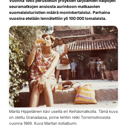
Vuonna 1965 perustetun yrityksen tarjoamien halpojen
seuramatkojen ansiosta aurinkoon matkaavien
suomalaisturistien määrä moninkertaistui. Parhaina
vuosina etelään lennätettiin yli 100 000 lomalaista.
Marita Hippeläinen kävi useilla eri Keihäsmatkoilla. Tämä kuva
on otettu Granadassa, jonne tehtiin retki Torremolinosista
vuonna 1969. Kuva Maritan kotialbumi.