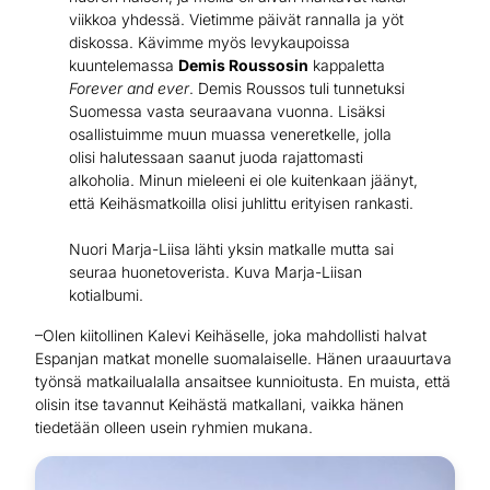
viikkoa yhdessä. Vietimme päivät rannalla ja yöt
diskossa. Kävimme myös levykaupoissa
kuuntelemassa
Demis Roussosin
kappaletta
Forever and ever
. Demis Roussos tuli tunnetuksi
Suomessa vasta seuraavana vuonna. Lisäksi
osallistuimme muun muassa veneretkelle, jolla
olisi halutessaan saanut juoda rajattomasti
alkoholia. Minun mieleeni ei ole kuitenkaan jäänyt,
että Keihäsmatkoilla olisi juhlittu erityisen rankasti.
Nuori Marja-Liisa lähti yksin matkalle mutta sai
seuraa huonetoverista. Kuva Marja-Liisan
kotialbumi.
–Olen kiitollinen Kalevi Keihäselle, joka mahdollisti halvat
Espanjan matkat monelle suomalaiselle. Hänen uraauurtava
työnsä matkailualalla ansaitsee kunnioitusta. En muista, että
olisin itse tavannut Keihästä matkallani, vaikka hänen
tiedetään olleen usein ryhmien mukana.