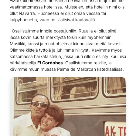
–Matkakohteessamme Palma de Mallorcassa majoituimme
vaatimattomassa hotellissa. Muistelen, että hotellin nimi olisi
ollut Navarra. Huoneessa ei ollut omaa vessaa tai
kylpyhuonetta, vaan ne sijaitsivat käytävällä.
–Osallistuimme innolla possujuhliin. Ruualla ei ollut siinä
iässä kovin suurta merkitystä toisin kuin myöhemmin.
Musiikki, tanssi ja muut ohjelmat kiinnostivat meitä kovasti.
Olimme kilttejä tyttöjä ja juhlimme hillitysti. Kävimme myös
katsomassa härkätaistelua, jossa juuri silloin esiintyi kuuluisa
härkätaistelija
El Cordobes
. Osallistuimme retkille, ja
kävimme muun muassa Palma de Mallorcan katedraalissa.