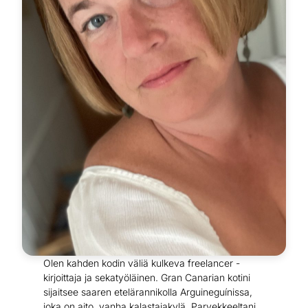
Olen kahden kodin väliä kulkeva freelancer -
kirjoittaja ja sekatyöläinen. Gran Canarian kotini
sijaitsee saaren etelärannikolla Arguineguínissa,
joka on aito, vanha kalastajakylä. Parvekkeeltani