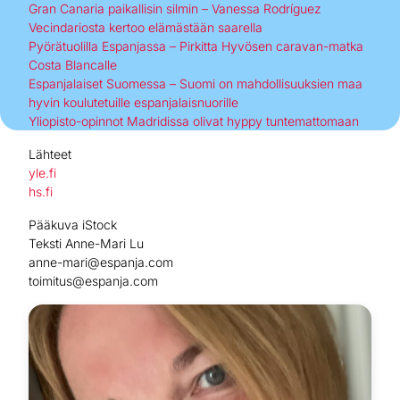
Gran Canaria paikallisin silmin – Vanessa Rodríguez
Vecindariosta kertoo elämästään saarella
Pyörätuolilla Espanjassa – Pirkitta Hyvösen caravan-matka
Costa Blancalle
Espanjalaiset Suomessa – Suomi on mahdollisuuksien maa
hyvin koulutetuille espanjalaisnuorille
Yliopisto-opinnot Madridissa olivat hyppy tuntemattomaan
Lähteet
yle.fi
hs.fi
Pääkuva iStock
Teksti Anne-Mari Lu
anne-mari@espanja.com
toimitus@espanja.com