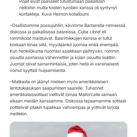
Pojat eivät päässeet tutustumaan paikallisiin
neitoihin mutta toisten turistien kanssa oli syntynyt
kontakteja. Kuva Heimon kotialbumi.
–Osallistuimme possujuhliin, kävimme Barbarella-nimisessä
diskossa ja paikallisissa baareissa. Cuba Libret eli
rommikolat maistuivat. Baarimikkojen kanssa ei tullut
koskaan kinaa siitä, myydäänkö juomaa enää enempää.
Kun henkilökunta huomasi asiakkaan päihtyvän, rommin
osuutta juomassa vähennettiin ja kolan osuutta lisättiin.
Juomat olivat samanhintaisia, joten heitä ei varsinaisesti
voinut syyttää huijaamisesta.
–Matkasta on jäänyt mieleen myös amerikkalaisen
lentotukialuksen saapuminen saarelle. Tuhannet
amerikkalaissotilaat viettivät lomaa Mallorcalla samaan
aikaan meidän kanssamme. Diskossa tapaamamme sotilaat
polttelivat jotakin tupakkaa vahvempaa ja yrittivät tarjota
meillekin.