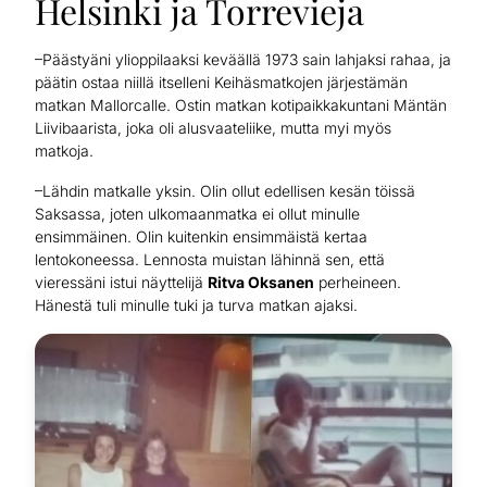
Helsinki ja Torrevieja
–Päästyäni ylioppilaaksi keväällä 1973 sain lahjaksi rahaa, ja
päätin ostaa niillä itselleni Keihäsmatkojen järjestämän
matkan Mallorcalle. Ostin matkan kotipaikkakuntani Mäntän
Liivibaarista, joka oli alusvaateliike, mutta myi myös
matkoja.
–Lähdin matkalle yksin. Olin ollut edellisen kesän töissä
Saksassa, joten ulkomaanmatka ei ollut minulle
ensimmäinen. Olin kuitenkin ensimmäistä kertaa
lentokoneessa. Lennosta muistan lähinnä sen, että
vieressäni istui näyttelijä
Ritva Oksanen
perheineen.
Hänestä tuli minulle tuki ja turva matkan ajaksi.