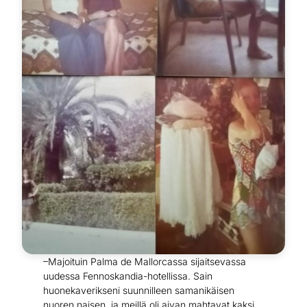
–Majoituin Palma de Mallorcassa sijaitsevassa
uudessa Fennoskandia-hotellissa. Sain
huonekaverikseni suunnilleen samanikäisen
nuoren naisen, ja meillä oli aivan mahtavat kaksi