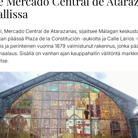
le Mercado Central de Atara
llissa
i, Mercado Central de Atarazanas, sijaitsee Málagan kesku
n päässä Plaza de la Constitución -aukiolta ja Calle Larios 
is ja perinteinen vuonna 1879 valmistunut rakennus, jonka pä
imaalaus. Sisällä on vanhan ajan kauppahallin välitöntä markk
itse.