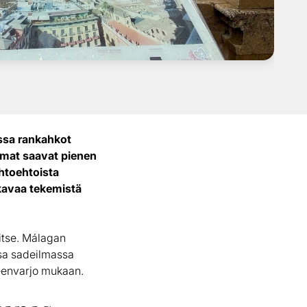
ssa rankahkot
lmat saavat pienen
ihtoehtoista
ukavaa tekemistä
itse. Málagan
assa sadeilmassa
teenvarjo mukaan.