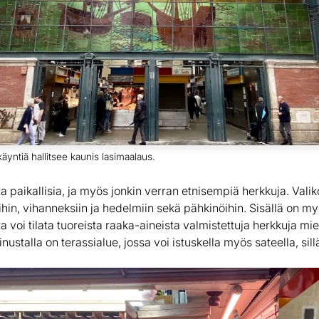
äyntiä hallitsee kaunis lasimaalaus.
ta paikallisia, ja myös jonkin verran etnisempiä herkkuja. Valik
oihin, vihanneksiin ja hedelmiin sekä pähkinöihin. Sisällä on m
sta voi tilata tuoreista raaka-aineista valmistettuja herkkuja m
ustalla on terassialue, jossa voi istuskella myös sateella, sill