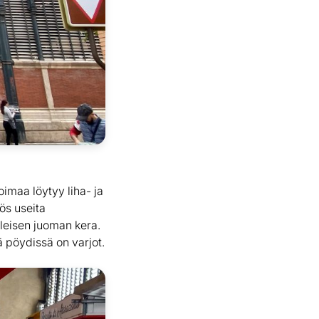
oimaa löytyy liha- ja
yös useita
ieleisen juoman kera.
ä pöydissä on varjot.