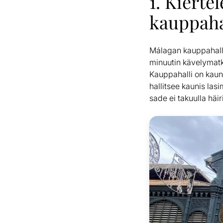
1. Kierte
kauppaha
Málagan kauppahall
minuutin kävelymatka
Kauppahalli on kaun
hallitsee kaunis las
sade ei takuulla häir