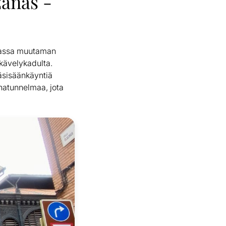
zanas -
stassa muutaman
-kävelykadulta.
äsisäänkäyntiä
inatunnelmaa, jota