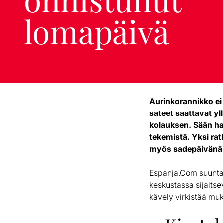
lomapäivä
Aurinkorannikko e
sateet saattavat y
kolauksen. Sään hal
tekemistä. Yksi ra
myös sadepäivänä
Espanja.Com suuntas
keskustassa sijaitse
kävely virkistää mu