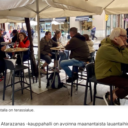
alla on terassialue.
Atarazanas -kauppahalli on avoinna maanantaista lauantaihin