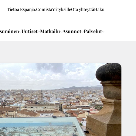
Tietoa Espanja.Comista
Yrityksille
Ota yhteyttä
Haku
suminen
Uutiset
Matkailu
Asunnot
Palvelut