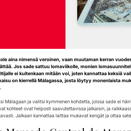
i ole aina nimensä veroinen, vaan muutaman kerran vuode
llättää. Jos sade sattuu lomaviikolle, monien lomasuunnite
tijalle ei kuitenkaan mitään voi, joten kannattaa keksiä va
tkaisu on kierrellä Málagassa, josta löytyy monenlaista m
.
i Málagaan ja valitsi kymmenen kohdetta, joissa sade ei häir
vat kohteet ovat helposti saavutettavissa jalkaisin, ja raikka
kavasti. Jalkaan kannattaa laittaa mukavat kengät ja ottaa sa