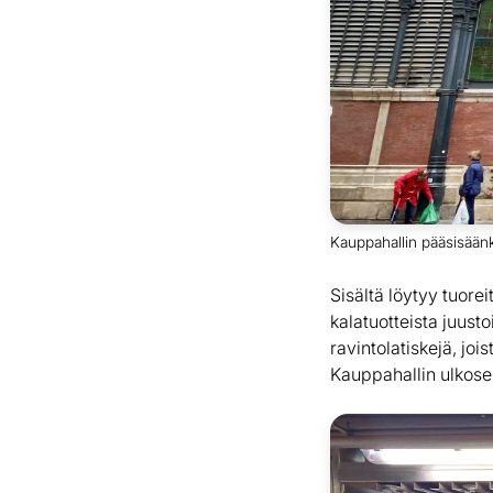
Kauppahallin pääsisäänk
Sisältä löytyy tuorei
kalatuotteista juust
ravintolatiskejä, joi
Kauppahallin ulkosein