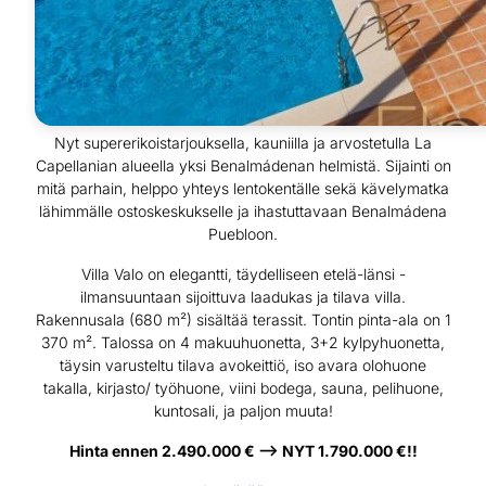
Nyt supererikoistarjouksella, kauniilla ja arvostetulla La
Capellanian alueella yksi Benalmádenan helmistä. Sijainti on
mitä parhain, helppo yhteys lentokentälle sekä kävelymatka
lähimmälle ostoskeskukselle ja ihastuttavaan Benalmádena
Puebloon.
Villa Valo on elegantti, täydelliseen etelä-länsi -
ilmansuuntaan sijoittuva laadukas ja tilava villa.
Rakennusala (680 m²) sisältää terassit. Tontin pinta-ala on 1
370 m². Talossa on 4 makuuhuonetta, 3+2 kylpyhuonetta,
täysin varusteltu tilava avokeittiö, iso avara olohuone
takalla, kirjasto/ työhuone, viini bodega, sauna, pelihuone,
kuntosali, ja paljon muuta!
Hinta ennen 2.490.000 € –> NYT 1.790.000 €!!