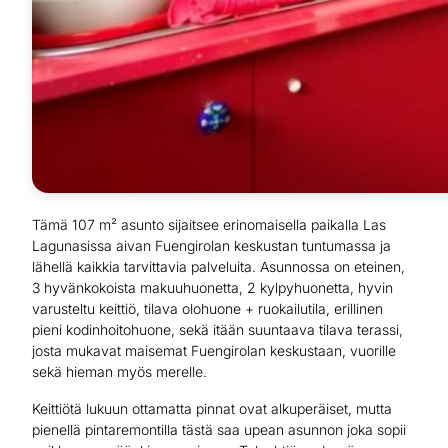
Tämä 107 m² asunto sijaitsee erinomaisella paikalla Las
Lagunasissa aivan Fuengirolan keskustan tuntumassa ja
lähellä kaikkia tarvittavia palveluita. Asunnossa on eteinen,
3 hyvänkokoista makuuhuonetta, 2 kylpyhuonetta, hyvin
varusteltu keittiö, tilava olohuone + ruokailutila, erillinen
pieni kodinhoitohuone, sekä itään suuntaava tilava terassi,
josta mukavat maisemat Fuengirolan keskustaan, vuorille
sekä hieman myös merelle.
Keittiötä lukuun ottamatta pinnat ovat alkuperäiset, mutta
pienellä pintaremontilla tästä saa upean asunnon joka sopii