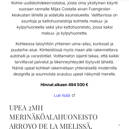
Kolme uudiskohdekerrostaloa, joista oma yksityinen käynti
suoraan rannalle Mijas Costalla aivan Fuengirolan
keskustan lähellä ja aidatulla asuinalueella. Valittavissa on
asuntoja ja kattohuoneistoja kolmella makuu- ja
kylpyhuoneella sekä yksi kattohuoneisto, jossa kaksi
makuu- ja kylpyhuonetta.
Kohteessa taloyhtiön yhteinen uima-allas, kuntosali ja
puutarha-alue. Kiinteistössä myös maan alle rakennettava
autohalli ja varastotilat. Voittamaton sijainti takaa, että kaikki
tarvittavat palvelut ja liikenneyhteydet löytyvät läheltä.
Nämä upeat kohteet rakennetaan yhtenäisellä modernilla
designilla ja asunnoista avautuu upeat näkymät merelle.
Hinnat alkaen 494 500 €
Lue lisää
UPEA 2MH
MERINÄKÖALAHUONEISTO
ARROYO DE LA MIELISSÄ,