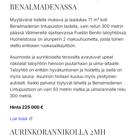
BENALMADENASSA
Myytävänä todella mukava ja laadukas 71 m² koti
Benalmadenan lintupuiston laidalla, vain reilun 300 metrin
päässä Välimereltä sijaitsevassa Pueblo Benito taloyhtiössä.
Huoneistossa on alunperin 2 makuuhuonetta, joista toinen
otettu erilliseen ruokasalikäyttöön.
Asunnosta ja aurinkoiselta terassilta avautuvat upeat
näköalat taloyhtiön hienoon puutarhaan ja uima-altaalle.
Taloyhtiö on erittäin hyväkuntoinen ja hoidettu ja siellä on
myös sauna. Asunnon hintaan kuuluu myös yksityinen
autotalli. Kaikki palvelut löytyvät läheltä ja Benalmadenan
Lintupuistoon on vain 50 metrin matka ja uimarannalle reilu
300 metriä.
Hinta 225 000 €
Lue lisää
AURINKORANNIKOLLA 2MH