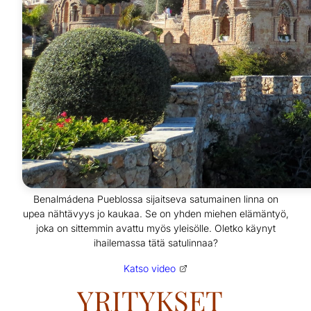
Benalmádena Pueblossa sijaitseva satumainen linna on
upea nähtävyys jo kaukaa. ​Se on y​hden miehen elämäntyö​,
joka​ on sittemmin avattu myös yleisölle. Oletko käynyt
ihailemassa tätä satulinnaa?
Katso video
YRITYKSET