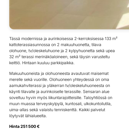
Tässä modernissa ja aurinkoisessa 2-kerroksisessa 133 m²
kattoterassiasunnossa on 2 makuuhuonetta, tilava
olohuone, tv/oleskeluhuone ja 2 kylpyhuonetta sekä upea
32 m² terassi merinäköaloineen, sekä täysin varusteltu
keittiö. Hintaan kuuluu parkkipaikka.
Makuuhuoneista ja olohuoneesta avautuvat maisemat
merelle sekä vuorille. Olohuoneen yhteydessä on oma
aamukahviterassi ja yläkerran tv/oleskeluhuoneesta on
käynti tilavalle ja aurinkoiselle terassille. Sensaran alue
soveltuu hyvin myös liikuntarajoitteisille. Taloyhtiössä on
muun muassa terveyskylpylä, kuntosali, ulkokuntoilutila,
uima-allas sekä valaistu tenniskenttä. Kaikki palvelut
löytyvät lähialueelta.
Hinta 251 500 €