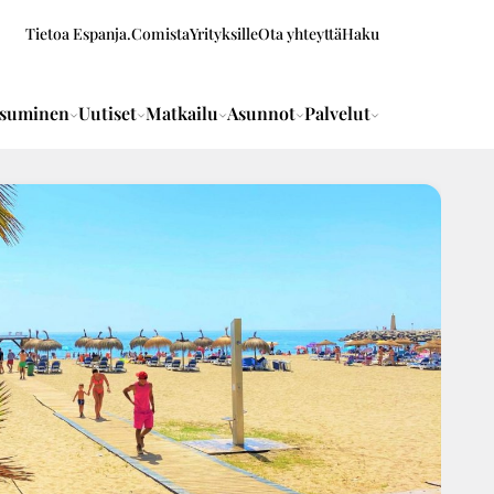
Tietoa Espanja.Comista
Yrityksille
Ota yhteyttä
Haku
suminen
Uutiset
Matkailu
Asunnot
Palvelut