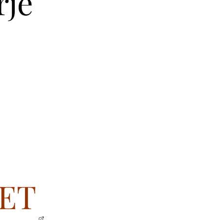
rje
ET