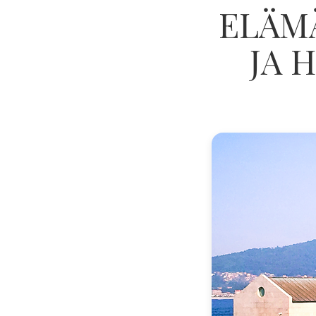
ELÄM
JA 