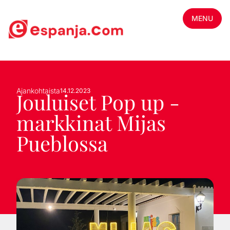
MENU
Ajankohtaista
14.12.2023
Jouluiset Pop up -
markkinat Mijas
Pueblossa