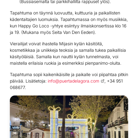
(Bussiasemalta tai parkkihallilta rappuset ylös).
Tapahtuma on täynnä luovuutta, kulttuuria ja paikallisten
kädentaitajien luomuksia. Tapahtumassa on myös musiikkia,
kun Happy Go Loco -yhtye esiintyy ilmaiskonsertissa klo 16
ja 19. (Mukana myös Seita Van Den Eeden).
Vierailijat voivat ihastella Mijasin kylän käsitöitä,
kosmetiikkaa ja uniikkeja teoksia ja samalla tukea paikallisia
käsityöläisiä. Samalla kun nauttii kylän tunnelmasta, voi
maistella erilaisia ruokia ja esimerkiksi pienpanimo-oluita.
Tapahtuma sopii kaikenikäisille ja paikalle voi piipahtaa pitkin
päivää. Lisätietoja:
info@puertadelagora.com
, +34 951
068677.