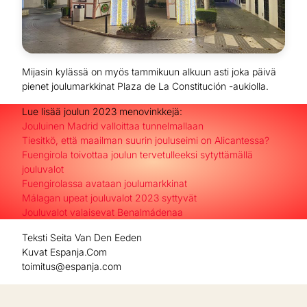
Mijasin kylässä on myös tammikuun alkuun asti joka päivä
pienet joulumarkkinat Plaza de La Constitución -aukiolla.
Lue lisää joulun 2023 menovinkkejä:
Jouluinen Madrid valloittaa tunnelmallaan
Tiesitkö, että maailman suurin jouluseimi on Alicantessa?
Fuengirola toivottaa joulun tervetulleeksi sytyttämällä
jouluvalot
Fuengirolassa avataan joulumarkkinat
Málagan upeat jouluvalot 2023 syttyvät
Jouluvalot valaisevat Benalmádenaa
Teksti Seita Van Den Eeden
Kuvat Espanja.Com
toimitus@espanja.com