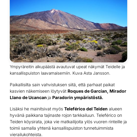
Ympyräreitin alkupäästä avautuvat upeat näkymät Teidelle ja
kansallispuiston laavamaisemiin. Kuva Asta Jansson.
Paikallisilta sain vahvistuksen siitä, että parhaat paikat
kasvien näkemiseen löytyvät
Roques de Garcían, Mirador
Llano de Ucancan
ja
Paradorin ympäristöstä.
Lisäksi he mainitsivat myös
Teleférico del Teiden
alueen
hyvänä paikkana tajinaste rojon tarkkailuun. Teleférico on
Teiden köysirata, joka vie matkailijoita ylös vuoren rinteille ja
toimii samalla yhtenä kansallispuiston tunnetuimmista
vierailukohteista.