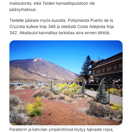
maksutonta, eikä Teiden kansallispuistoon ole
pääsymaksua.
Teidelle pääsee myös bussilla. Pohjoisesta Puerto de la
Cruzista kulkee linja 348 ja etelästä Costa Adejesta linja
342. Aikataulut kannattaa tarkistaa aina ennen lähtöä.
Paradorin ja kahvilan ympäristössä löytyy tajinaste rojoa,