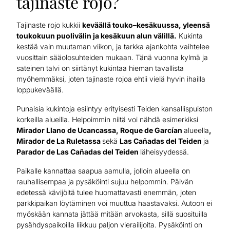
tajinaste rojo?
Tajinaste rojo kukkii
keväällä touko–kesäkuussa, yleensä
toukokuun puolivälin ja kesäkuun alun välillä.
Kukinta
kestää vain muutaman viikon, ja tarkka ajankohta vaihtelee
vuosittain sääolosuhteiden mukaan. Tänä vuonna kylmä ja
sateinen talvi on siirtänyt kukintaa hieman tavallista
myöhemmäksi, joten tajinaste rojoa ehtii vielä hyvin ihailla
loppukeväällä.
Punaisia kukintoja esiintyy erityisesti Teiden kansallispuiston
korkeilla alueilla. Helpoimmin niitä voi nähdä esimerkiksi
Mirador Llano de Ucancassa, Roque de Garcían
alueella
,
Mirador de La Ruletassa
sekä
Las Cañadas del Teiden
ja
Parador de Las Cañadas del Teiden
läheisyydessä.
Paikalle kannattaa saapua aamulla, jolloin alueella on
rauhallisempaa ja pysäköinti sujuu helpommin. Päivän
edetessä kävijöitä tulee huomattavasti enemmän, joten
parkkipaikan löytäminen voi muuttua haastavaksi. Autoon ei
myöskään kannata jättää mitään arvokasta, sillä suosituilla
pysähdyspaikoilla liikkuu paljon vierailijoita. Pysäköinti on