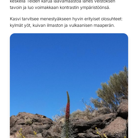
keskellä Teiden karua laavamaastoa lähes veistoksen
tavoin ja luo voimakkaan kontrastin ympäristöönsä.
Kasvi tarvitsee menestyäkseen hyvin erityiset olosuhteet:
kylmät yöt, kuivan ilmaston ja vulkaanisen maaperän.