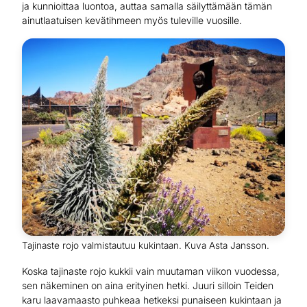
ja kunnioittaa luontoa, auttaa samalla säilyttämään tämän
ainutlaatuisen kevätihmeen myös tuleville vuosille.
Tajinaste rojo valmistautuu kukintaan. Kuva Asta Jansson.
Koska tajinaste rojo kukkii vain muutaman viikon vuodessa,
sen näkeminen on aina erityinen hetki. Juuri silloin Teiden
karu laavamaasto puhkeaa hetkeksi punaiseen kukintaan ja