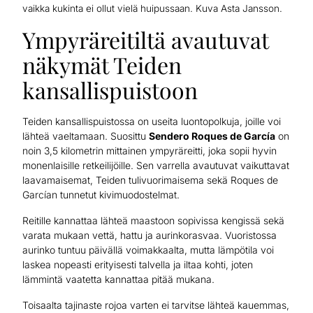
vaikka kukinta ei ollut vielä huipussaan. Kuva Asta Jansson.
Ympyräreitiltä avautuvat
näkymät Teiden
kansallispuistoon
Teiden kansallispuistossa on useita luontopolkuja, joille voi
lähteä vaeltamaan. Suosittu
Sendero Roques de García
on
noin 3,5 kilometrin mittainen ympyräreitti, joka sopii hyvin
monenlaisille retkeilijöille. Sen varrella avautuvat vaikuttavat
laavamaisemat, Teiden tulivuorimaisema sekä Roques de
Garcían tunnetut kivimuodostelmat.
Reitille kannattaa lähteä maastoon sopivissa kengissä sekä
varata mukaan vettä, hattu ja aurinkorasvaa. Vuoristossa
aurinko tuntuu päivällä voimakkaalta, mutta lämpötila voi
laskea nopeasti erityisesti talvella ja iltaa kohti, joten
lämmintä vaatetta kannattaa pitää mukana.
Toisaalta tajinaste rojoa varten ei tarvitse lähteä kauemmas,