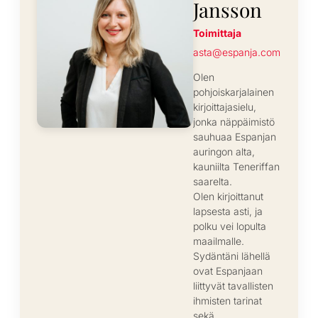
Jansson
Toimittaja
asta@espanja.com
Olen
pohjoiskarjalainen
kirjoittajasielu,
jonka näppäimistö
sauhuaa Espanjan
auringon alta,
kauniilta Teneriffan
saarelta.
Olen kirjoittanut
lapsesta asti, ja
polku vei lopulta
maailmalle.
Sydäntäni lähellä
ovat Espanjaan
liittyvät tavallisten
ihmisten tarinat
sekä