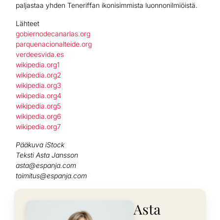
paljastaa yhden Teneriffan ikonisimmista luonnonilmiöistä.
Lähteet
gobiernodecanarias.org
parquenacionalteide.org
verdeesvida.es
wikipedia.org1
wikipedia.org2
wikipedia.org3
wikipedia.org4
wikipedia.org5
wikipedia.org6
wikipedia.org7
Pääkuva iStock
Teksti Asta Jansson
asta@espanja.com
toimitus@espanja.com
Asta