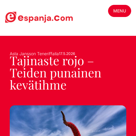
MENU
Asta Jansson Teneriffalla
17.5.2026
Tajinaste rojo –
Teiden punainen
kevätihme