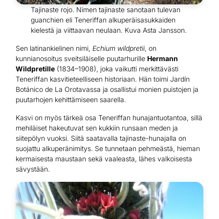
Tajinaste rojo. Nimen tajinaste sanotaan tulevan
guanchien eli Teneriffan alkuperäisasukkaiden
kielestä ja viittaavan neulaan. Kuva Asta Jansson.
Sen latinankielinen nimi,
Echium wildpretii
, on
kunnianosoitus sveitsiläiselle puutarhurille
Hermann
Wildpretille
(1834–1908), joka vaikutti merkittävästi
Teneriffan kasvitieteelliseen historiaan. Hän toimi Jardín
Botánico de La Orotavassa ja osallistui monien puistojen ja
puutarhojen kehittämiseen saarella.
Kasvi on myös tärkeä osa Teneriffan hunajantuotantoa, sillä
mehiläiset hakeutuvat sen kukkiin runsaan meden ja
siitepölyn vuoksi. Siitä saatavalla tajinaste-hunajalla on
suojattu alkuperänimitys. Se tunnetaan pehmeästä, hieman
kermaisesta maustaan sekä vaaleasta, lähes valkoisesta
sävystään.