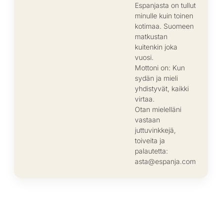
Espanjasta on tullut
minulle kuin toinen
kotimaa. Suomeen
matkustan
kuitenkin joka
vuosi.
Mottoni on: Kun
sydän ja mieli
yhdistyvät, kaikki
virtaa.
Otan mielelläni
vastaan
juttuvinkkejä,
toiveita ja
palautetta:
asta@espanja.com