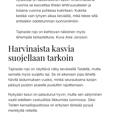
vuonna se kasvattaa tiheän lehtiruusukkeen ja
toisena vuonna puhkeaa kukintaan. Kukinta
kestää vain lyhyen aikaa keväällä, mikä tekee siitä
entistäkin odotetumman luonnonilmiön.
Tajinaste rojo on kiehtovan näköinen myös
lähempää tarkasteltuna. Kuva Asta Jansson.
Harvinaista kasvia
suojellaan tarkoin
Tajinaste rojo on näyttävä näky keväisellä Teidellä, mutta
samalla myös suojeltu laji. Se oli aikanaan jopa lähellä
hävitä laidunnuksen vuoksi, minkä seurauksena karjan
pääsyä puiston alueelle jouduttiin rajoittamaan.
Nykyään kasvi on palautunut hyvin, mutta sen säilyminen
vaatii edelleen vastuullista liikkumista luonnossa. Siksi
Teiden kansallispuistossa on erityisen tärkeää pysyä
merkityillä reiteillä.