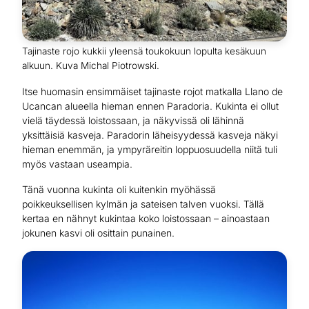
Tajinaste rojo kukkii yleensä toukokuun lopulta kesäkuun
alkuun. Kuva Michal Piotrowski.
Itse huomasin ensimmäiset tajinaste rojot matkalla Llano de
Ucancan alueella hieman ennen Paradoria. Kukinta ei ollut
vielä täydessä loistossaan, ja näkyvissä oli lähinnä
yksittäisiä kasveja. Paradorin läheisyydessä kasveja näkyi
hieman enemmän, ja ympyräreitin loppuosuudella niitä tuli
myös vastaan useampia.
Tänä vuonna kukinta oli kuitenkin myöhässä
poikkeuksellisen kylmän ja sateisen talven vuoksi. Tällä
kertaa en nähnyt kukintaa koko loistossaan – ainoastaan
jokunen kasvi oli osittain punainen.