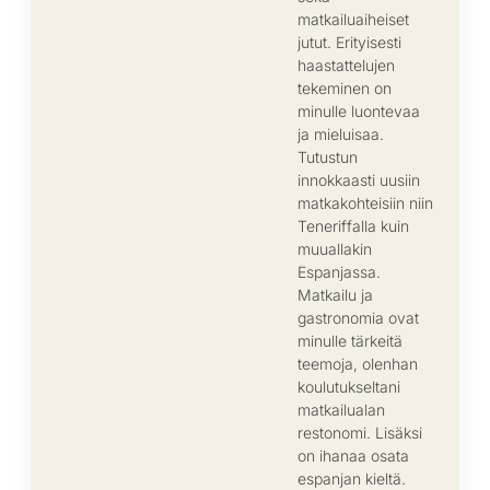
matkailuaiheiset
jutut. Erityisesti
haastattelujen
tekeminen on
minulle luontevaa
ja mieluisaa.
Tutustun
innokkaasti uusiin
matkakohteisiin niin
Teneriffalla kuin
muuallakin
Espanjassa.
Matkailu ja
gastronomia ovat
minulle tärkeitä
teemoja, olenhan
koulutukseltani
matkailualan
restonomi. Lisäksi
on ihanaa osata
espanjan kieltä.