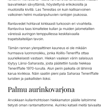
laavahiekan sävyttämiä, höystettynä erikokoisilla ja
muotoisilla kivillä. Las Teresitas on kuin kallisarvoinen
valkoinen helmi mustanpuhuvien rantojen joukossa.
Rantavedet hohtavat kirkkaasti turkoosin eri vivahteita.
Rantaviiva taas kimaltelee kullan ja muiden jalometallien
väreissä auringon temppuillessa keskitaivaalla
trapetsitaiteilijan tavoin.
Tämän rannan ylenpalttinen kauneus ei ole mikään
hurmaava luonnonoikku, jonka Koillis-Teneriffa ottaa
suurielkeisesti vastaan. Hiekan vaalean värin salaisuus
löytyy Länsi-Saharasta, josta päätettiin tuoda hiekkaa
Teneriffalle 1970-luvulla. Alun perin paikalla oli lähinnä
karua kivikkoa. Näin saatiin pieni pala Saharaa Teneriffalle
turistien ja paikallisten iloksi.
Palmu aurinkovarjona
Arvokkaan kullanhohtoisen hiekkamaton päälle laitoimme
tietysti oman rantamattomme. Aurinko katseli meitä taivaalta