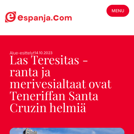
MENU
Alue-esittelyt
14.10.2023
Las Teresitas -
ranta ja
merivesialtaat ovat
Teneriffan Santa
Cruzin helmiä