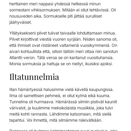
herttainen meri nappasi yhdessä hetkessä minun
sormestani vihkisormuksen. Mitään ei ollut tehtävissä. Oli
nousuveden aika. Sormukselle piti jättää surulliset
jäähyväiset.
Yllätyksekseni pilvet tulivat taivaalle lohduttamaan minua.
Pilvet kirjoittivat viestiä vuoren syrjään. Niiden sanoma oli,
että ihmiset ovat riistäneet valtameriä vuosikymmeniä. On
aivan kohtuullista että, silloin tällöin meri ottaa niin sanotun
Atlantti-veron. Tätä veroa se on kantanut vuosituhansia.
Monia sormuksia ja hattuja se on niellyt, ikuisiksi ajoiksi.
Iltatunnelmia
Illan hämärtyessä halusimme vielä kävellä kaupungissa.
Ilma oli samettisen pehmeä, ei ollut kylmä eikä kuuma.
Tunnelma oli hurmaava. Hämärässä silmiin pistivät kauniit
värivalot, ja kuulimme meksikolaista musiikkia, joka tulvi
meitä kohti rannasta. Lähdimme katsomaan, mitä siellä
tapahtui. Voi ihmettä, mitä silmämme näkivätkään.
Rannassa oli hulppea kolmimastoinen suuri purjealus, joka