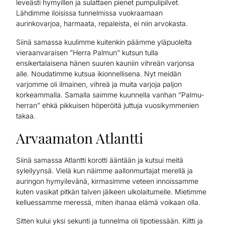
leveästi hymyillen ja sulattaen pienet pumpulipilvet.
Lähdimme iloisissa tunnelmissa vuokraamaan
aurinkovarjoa, harmaata, repaleista, ei niin arvokasta.
Siinä samassa kuulimme kuitenkin päämme yläpuolelta
vieraanvaraisen ”Herra Palmun” kutsun tulla
ensikertalaisena hänen suuren kauniin vihreän varjonsa
alle. Noudatimme kutsua ikionnellisena. Nyt meidän
varjomme oli ilmainen, vihreä ja muita varjoja paljon
korkeammalla. Samalla saimme kuunnella vanhan ”Palmu-
herran” ehkä pikkuisen höperöitä juttuja vuosikymmenien
takaa.
Arvaamaton Atlantti
Siinä samassa Atlantti korotti ääntään ja kutsui meitä
syleilyynsä. Vielä kun näimme aallonmurtajat merellä ja
auringon hymyilevänä, kirmasimme veteen innoissamme
kuten vasikat pitkän talven jälkeen ulkolaitumelle. Mietimme
kelluessamme meressä, miten ihanaa elämä voikaan olla.
Sitten kului yksi sekunti ja tunnelma oli tipotiessään. Kiltti ja