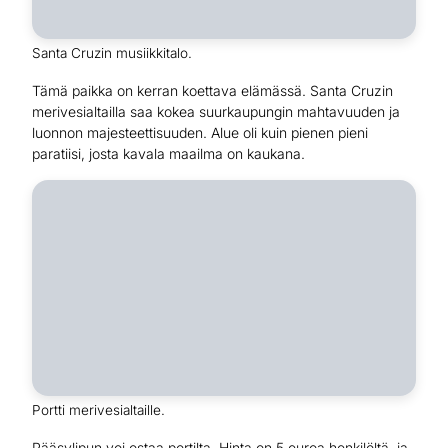
Santa Cruzin musiikkitalo.
Tämä paikka on kerran koettava elämässä. Santa Cruzin
merivesialtailla saa kokea suurkaupungin mahtavuuden ja
luonnon majesteettisuuden. Alue oli kuin pienen pieni
paratiisi, josta kavala maailma on kaukana.
Portti merivesialtaille.
Pääsylipun voi ostaa portilta. Hinta on 5 euroa henkilöltä, ja