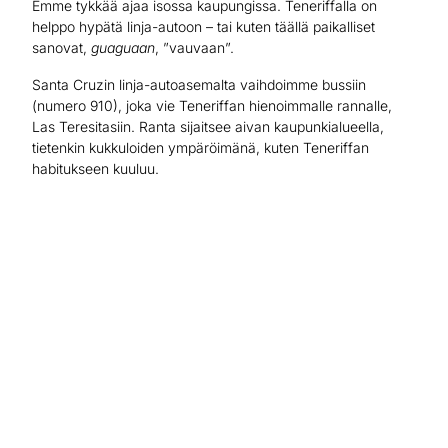
Emme tykkää ajaa isossa kaupungissa. Teneriffalla on
helppo hypätä linja-autoon – tai kuten täällä paikalliset
sanovat,
guaguaan
, ”vauvaan”.
Santa Cruzin linja-autoasemalta vaihdoimme bussiin
(numero 910), joka vie Teneriffan hienoimmalle rannalle,
Las Teresitasiin. Ranta sijaitsee aivan kaupunkialueella,
tietenkin kukkuloiden ympäröimänä, kuten Teneriffan
habitukseen kuuluu.