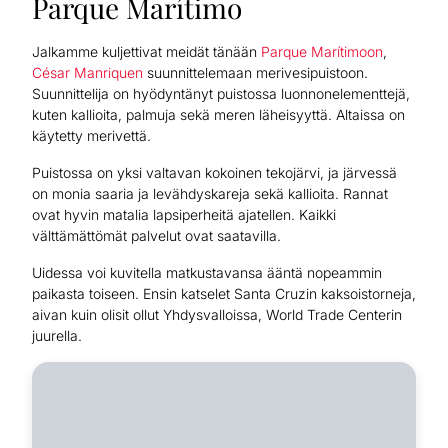
Parque Marítimo
Jalkamme kuljettivat meidät tänään
Parque Marítimoon
,
César Manriquen
suunnittelemaan merivesipuistoon.
Suunnittelija on hyödyntänyt puistossa luonnonelementtejä,
kuten kallioita, palmuja sekä meren läheisyyttä. Altaissa on
käytetty merivettä.
Puistossa on yksi valtavan kokoinen tekojärvi, ja järvessä
on monia saaria ja levähdyskareja sekä kallioita. Rannat
ovat hyvin matalia lapsiperheitä ajatellen. Kaikki
välttämättömät palvelut ovat saatavilla.
Uidessa voi kuvitella matkustavansa ääntä nopeammin
paikasta toiseen. Ensin katselet Santa Cruzin kaksoistorneja,
aivan kuin olisit ollut Yhdysvalloissa, World Trade Centerin
juurella.