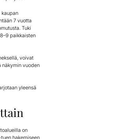
i kaupan
ntään 7 vuotta
omutusta. Tuki
 8–9 paikkaisten
eksellä, voivat
lä näkymin vuoden
arjotaan yleensä
ttain
toalueilla on
es-tuen hakemiseen