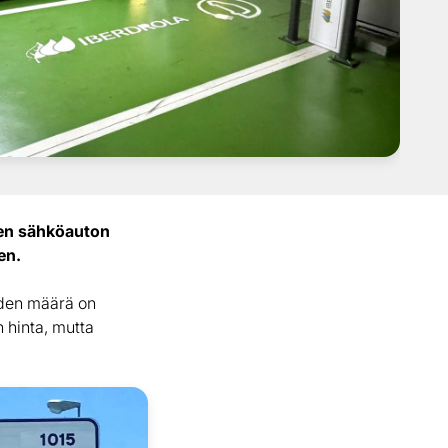
uen sähköauton
en.
iiden määrä on
n hinta, mutta