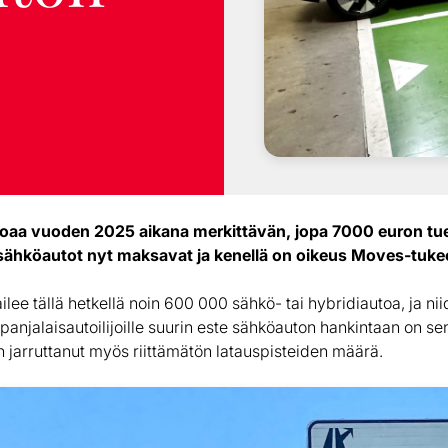
rjoaa vuoden 2025 aikana merkittävän, jopa 7000 euron t
tä sähköautot nyt maksavat ja kenellä on oikeus Moves-tuke
ailee tällä hetkellä noin 600 000 sähkö- tai hybridiautoa, ja n
spanjalaisautoilijoille suurin este sähköauton hankintaan on se
n jarruttanut myös riittämätön latauspisteiden määrä.