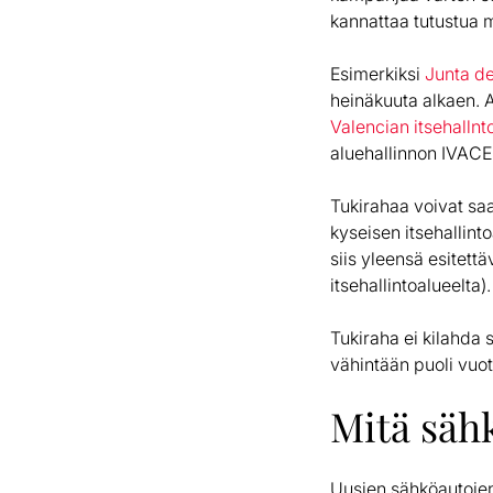
kannattaa tutustua m
Esimerkiksi
Junta d
heinäkuuta alkaen. 
Valencian itsehallnt
aluehallinnon IVACE
Tukirahaa voivat saa
kyseisen itsehallint
siis yleensä esitet
itsehallintoalueelta).
Tukiraha ei kilahda 
vähintään puoli vuo
Mitä säh
Uusien sähköautojen