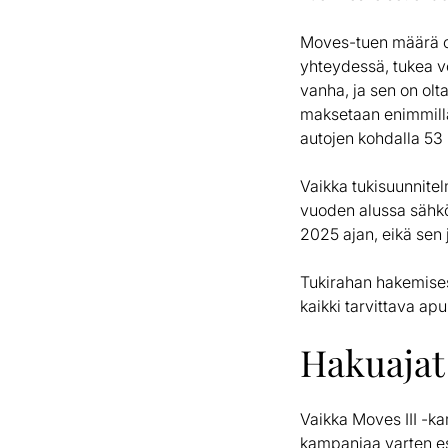
Moves-tuen määrä o
yhteydessä, tukea v
vanha, ja sen on ol
maksetaan enimmillää
autojen kohdalla 53 
Vaikka tukisuunnite
vuoden alussa sähkö
2025 ajan, eikä sen 
Tukirahan hakemises
kaikki tarvittava ap
Hakuajat 
Vaikka Moves III -ka
kampanjaa varten esi