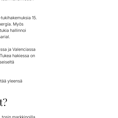
 -tukihakemuksia 15.
nergía. Myös
ukia hallinnoi
arial.
assa ja Valenciassa
. Tukea hakiessa on
seiseltä
stää yleensä
t?
, tosin markkinoilla