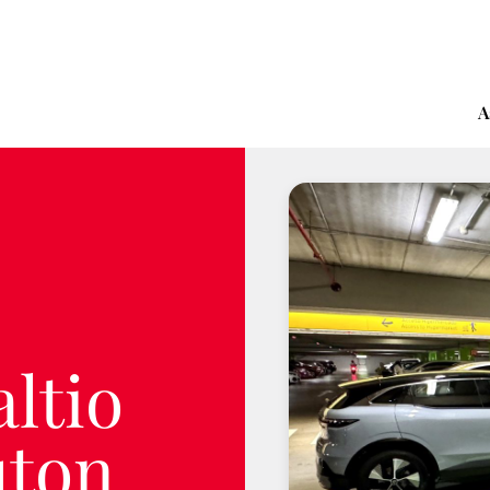
A
ltio
uton