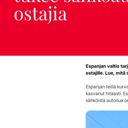
ostajia
Espanjan valtio ta
ostajille. Lue, mi
Espanjan teillä kurv
kasvanut hitaasti. E
sähköistä autoilua o