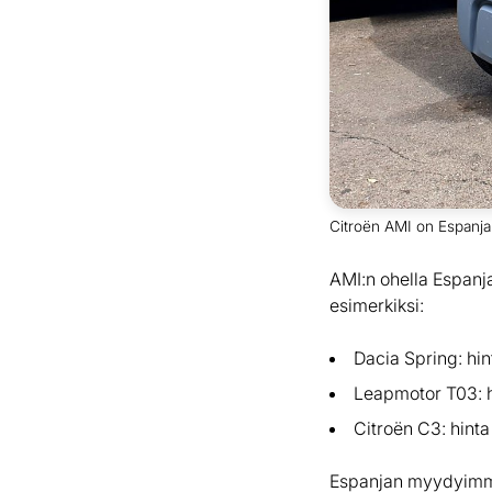
Citroën AMI on Espanja
AMI:n ohella Espanja
esimerkiksi:
Dacia Spring: hin
Leapmotor T03: h
Citroën C3: hint
Espanjan myydyimmis