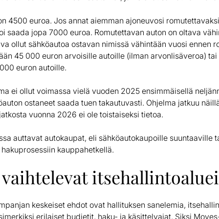
n 4500 euroa. Jos annat aiemman ajoneuvosi romutettavaks
oi saada jopa 7000 euroa. Romutettavan auton on oltava vähi
tava ollut sähköautoa ostavan nimissä vähintään vuosi ennen r
n 45 000 euron arvoisille autoille (ilman arvonlisäveroa) tai
000 euron autoille.
lma ei ollut voimassa vielä vuoden 2025 ensimmäisellä neljänn
auton ostaneet saada tuen takautuvasti. Ohjelma jatkuu näil
jatkosta vuonna 2026 ei ole toistaiseksi tietoa.
sa auttavat autokaupat, eli sähköautokaupoille suuntaaville t
u hakuprosessiin kauppahetkellä.
vaihtelevat itsehallintoaluei
mpanjan keskeiset ehdot ovat hallituksen sanelemia, itsehallin
merkiksi erilaiset budjetit, haku- ja käsittelyajat. Siksi Mov