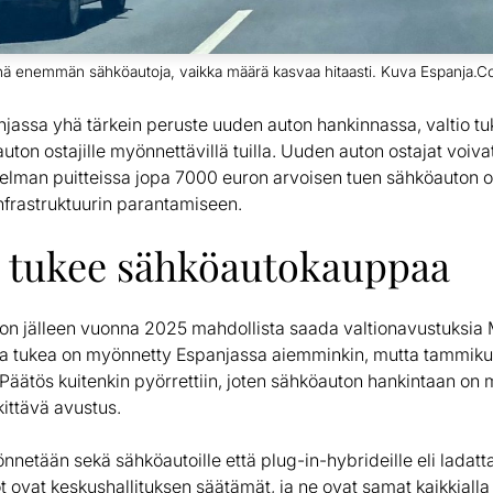
 yhä enemmän sähköautoja, vaikka määrä kasvaa hitaasti. Kuva Espanja.C
njassa yhä tärkein peruste uuden auton hankinnassa, valtio t
ton ostajille myönnettävillä tuilla. Uuden auton ostajat voiv
jelman puitteissa jopa 7000 euron arvoisen tuen sähköauton o
frastruktuurin parantamiseen.
I tukee sähköautokauppaa
on jälleen vuonna 2025 mahdollista saada valtionavustuksia 
aa tukea on myönnetty Espanjassa aiemminkin, mutta tammikuus
Päätös kuitenkin pyörrettiin, joten sähköauton hankintaan on
ittävä avustus.
nnetään sekä sähköautoille että plug-in-hybrideille eli ladattav
 ovat keskushallituksen säätämät, ja ne ovat samat kaikkialla