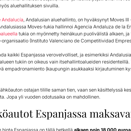
yös aluehallituksen sivuilla.
e Andalucía
, Andalusian aluehallinto, on hyväksynyt Moves III
Andalusiassa Moves-tukia hallinnoi Agencia Andaluza de la E
oalueella
tukia on myönnetty heinäkuun puolivälistä alkaen, ja t
-organisaatio (Instituto Valenciano de Competitividad Empres
da kaikki Espanjassa verovelvolliset, ja esimerkiksi Andalusi
oalueen tukiin on oikeus vain itsehallintoalueiden residenteillä
tävä empadronamiento (kaupungin asukkaaksi kirjautuminen ky
sähköauton ostajan tilille saman tien, vaan sen käsittelyssä ke
tta. Jopa yli vuoden odotusaika on mahdollinen.
köautot Espanjassa maksava
 hinta Espanjassa on tällä hetkellä
alkaen noin 18 000 euroa