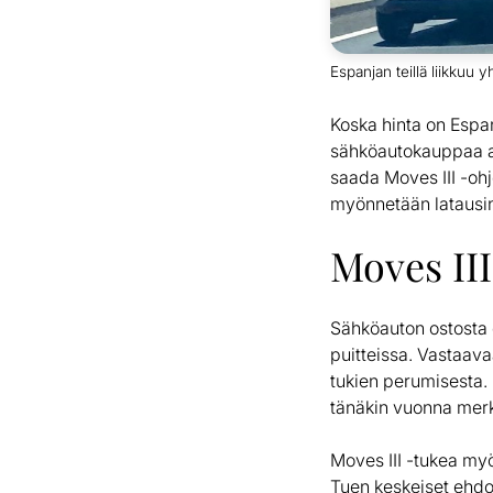
Espanjan teillä liikkuu
Koska hinta on Espa
sähköautokauppaa au
saada Moves III -oh
myönnetään latausin
Moves II
Sähköauton ostosta 
puitteissa. Vastaav
tukien perumisesta. 
tänäkin vuonna merk
Moves III -tukea myö
Tuen keskeiset ehdot