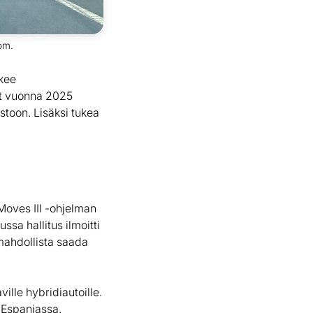
om.
ukee
at vuonna 2025
stoon. Lisäksi tukea
Moves III -ohjelman
sa hallitus ilmoitti
 mahdollista saada
ille hybridiautoille.
 Espanjassa.