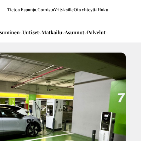
Tietoa Espanja.Comista
Yrityksille
Ota yhteyttä
Haku
suminen
Uutiset
Matkailu
Asunnot
Palvelut