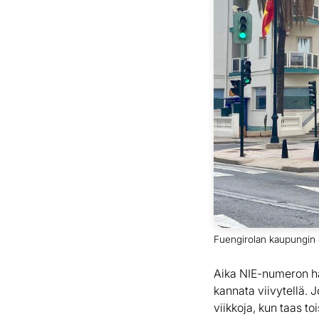
Fuengirolan kaupungin ext
Aika NIE-numeron hak
kannata viivytellä. 
viikkoja, kun taas to