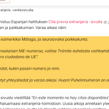
anjería -verkkosivulta.
istuu Espanjan hallituksen
Cita previa extranjería -sivulta
,
 ja paikkakunnan. Varaa aikasi näin:
, esimerkiksi Málaga, ja seuraavaksi paikkakunta.
nsalaisen NIE-numeroa, valitse Trámite-kohdasta vaihtoehdo
stro ciudadano de UE”.
edot, kuten passin numero ja nimi.
etyt yhteystiedot ja varaa aikasi. Huom! Puhelinnumeron on o
sivusto viestittää ”
En este momento no hay citas disponibles
la haluamaasi extranjería-toimistoon. Uusia aikoja annetaan ylee