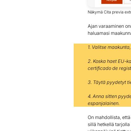
Näkymä Cita previa extr
Ajan varaaminen onn
haluamasi maakunnan
1. Valitse maakunta
2. Koska haet EU-ka
certificado de regi
3. Täytä pyydetyt ti
4. Anna sitten pyyd
espanjalainen.
On mahdollista, että 
sillä hetkellä tarjol