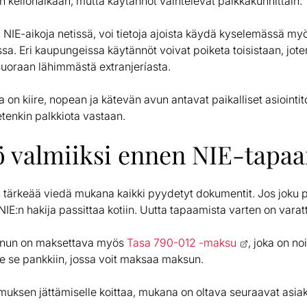
yn kellonaikaan, mutta käytännöt vaihtelevat paikkakunnittain.
 NIE-aikoja netissä, voi tietoja ajoista käydä kyselemässä my
ssa. Eri kaupungeissa käytännöt voivat poiketa toisistaan, jo
suoraan lähimmästä extranjeríasta.
 on kiire, nopean ja kätevän avun antavat paikalliset asiointit
etenkin palkkiota vastaan.
ö valmiiksi ennen NIE-tapa
tärkeää viedä mukana kaikki pyydetyt dokumentit. Jos joku 
NIE:n hakija passittaa kotiin. Uutta tapaamista varten on varat
inun on maksettava myös
Tasa 790-012 -maksu
, joka on no
ie se pankkiin, jossa voit maksaa maksun.
uksen jättämiselle koittaa, mukana on oltava seuraavat asiaki