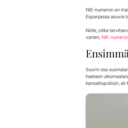
NIE-numeron on mahd
Espanjassa asuvia t
Niille, jotka tarvit
varten,
NIE-numeron
Ensimmäi
Suurin osa suomalai
haetaan ulkomaalais
kansallispoliisin, el