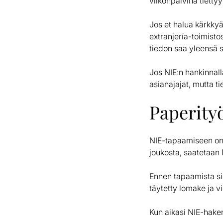
viikonpäivinä tietty
Jos et halua kärkkyä
extranjería-toimisto
tiedon saa yleensä 
Jos NIE:n hankinnalla
asianajajat, mutta ti
Paperity
NIE-tapaamiseen on 
joukosta, saatetaan 
Ennen tapaamista s
täytetty lomake ja v
Kun aikasi NIE-hakem