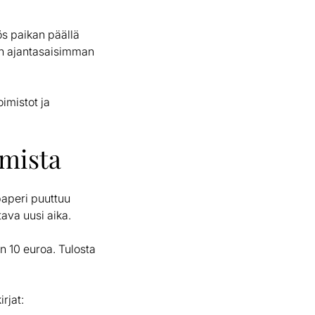
ös paikan päällä
ten ajantasaisimman
oimistot ja
amista
paperi puuttuu
tava uusi aika.
in 10 euroa. Tulosta
rjat: