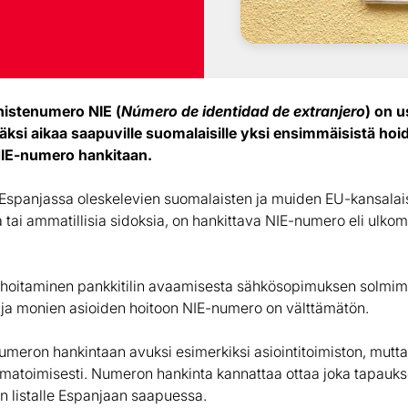
nistenumero NIE (
Número de identidad de extranjero
) on u
si aikaa saapuville suomalaisille yksi ensimmäisistä hoide
IE-numero hankitaan.
Espanjassa oleskelevien suomalaisten ja muiden EU-kansalaist
 tai ammatillisia sidoksia, on hankittava NIE-numero eli ulko
 hoitaminen pankkitilin avaamisesta sähkösopimuksen solmim
ja monien asioiden hoitoon NIE-numero on välttämätön.
umeron hankintaan avuksi esimerkiksi asiointitoimiston, mutta
omatoimisesti. Numeron hankinta kannattaa ottaa joka tapau
n listalle Espanjaan saapuessa.