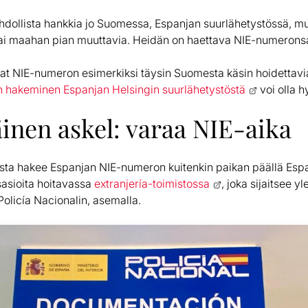
ollista hankkia jo Suomessa, Espanjan suurlähetystössä, mu
ai maahan pian muuttavia. Heidän on haettava NIE-numeronsa
sevat NIE-numeron esimerkiksi täysin Suomesta käsin hoidetta
 hakeminen Espanjan Helsingin suurlähetystöstä
voi olla h
nen askel: varaa NIE-aika
sta hakee Espanjan NIE-numeron kuitenkin paikan päällä Es
asioita hoitavassa
extranjería-toimistossa
, joka sijaitsee y
i Policía Nacionalin, asemalla.