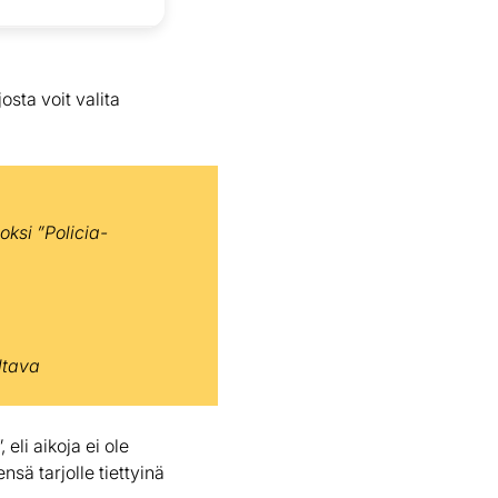
 josta voit valita
ksi ”Policia-
ltava
”, eli aikoja ei ole
nsä tarjolle tiettyinä