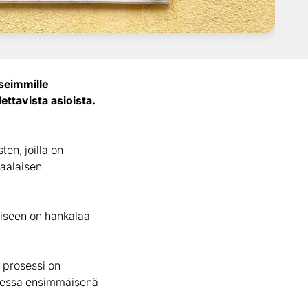
seimmille
ttavista asioista.
en, joilla on
maalaisen
iseen on hankalaa
 prosessi on
ksessa ensimmäisenä