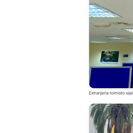
Extranjería-toimisto sij