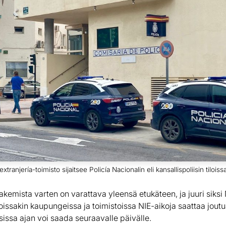
ranjería-toimisto sijaitsee Policía Nacionalin eli kansallispoliisin tiloiss
emista varten on varattava yleensä etukäteen, ja juuri siksi 
Joissakin kaupungeissa ja toimistoissa NIE-aikoja saattaa jou
isissa ajan voi saada seuraavalle päivälle.