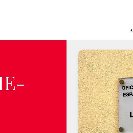
A
IE-