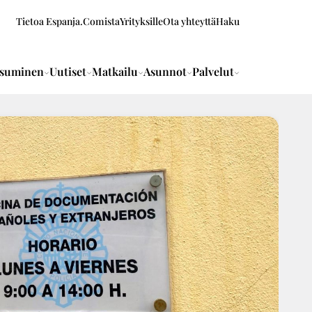
Tietoa Espanja.Comista
Yrityksille
Ota yhteyttä
Haku
suminen
Uutiset
Matkailu
Asunnot
Palvelut