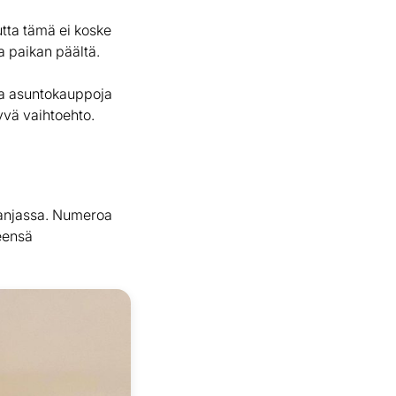
tta tämä ei koske
 paikan päältä.
via asuntokauppoja
yvä vaihtoehto.
panjassa. Numeroa
leensä