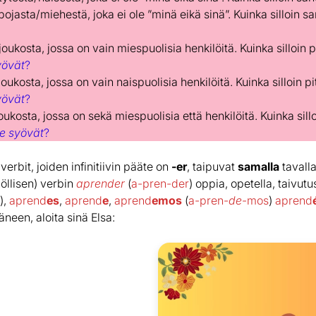
ojasta/miehestä, joka ei ole ”minä eikä sinä”. Kuinka silloin s
oukosta, jossa on vain miespuolisia henkilöitä. Kuinka silloin 
yövät
?
oukosta, jossa on vain naispuolisia henkilöitä. Kuinka silloin p
yövät
?
ukosta, jossa on sekä miespuolisia että henkilöitä. Kuinka sillo
e syövät
?
verbit, joiden infinitiivin pääte on
-er
, taipuvat
samalla
tavalla
öllisen) verbin
aprender
(
a-pren-der
) oppia, opetella, taivut
),
aprend
es
,
aprend
e
,
aprend
emos
(
a-pren-
de
-mos
)
aprend
een, aloita sinä Elsa: