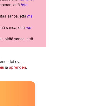
anotaan, että
hän
pitää sanoa, että
me
itää sanoa, että
me
in pitää sanoa, että
.
usmuodot ovat:
éis
ja
aprend
en
.