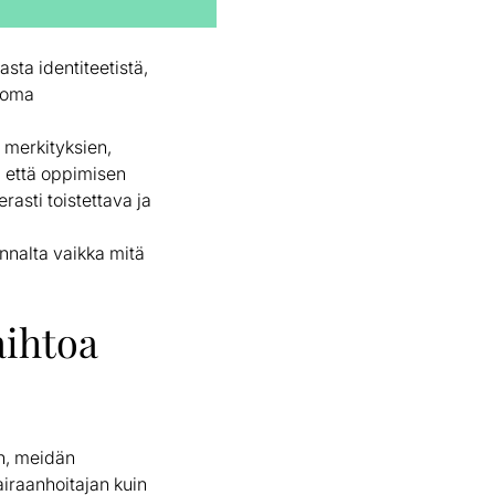
sta identiteetistä,
. oma
n
merkityksien,
, että oppimisen
rasti toistettava ja
annalta vaikka mitä
aihtoa
in, meidän
airaanhoitajan kuin