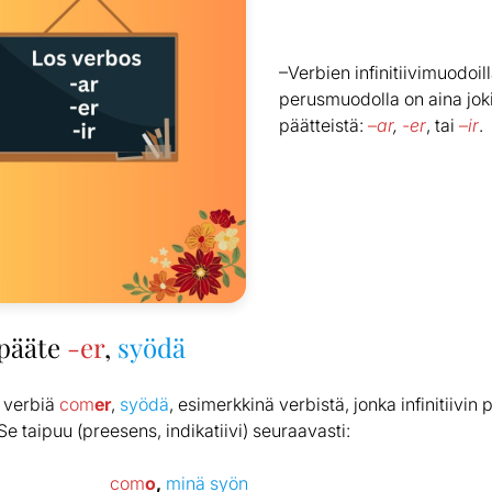
–Verbien infinitiivimuodoill
perusmuodolla on aina jok
päätteistä:
–
ar
,
-er
, tai
–
ir
.
 pääte
-er
,
syödä
 verbiä
com
er
,
syödä
, esimerkkinä verbistä, jonka infinitiivin
 Se taipuu (preesens, indikatiivi) seuraavasti:
com
o
,
minä syön