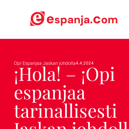
Opi Espanjaa Jaskan johdolla
4.4.2024
¡Hola! – ¡Opi
espanjaa
tarinallisesti
Jaskan johdoll