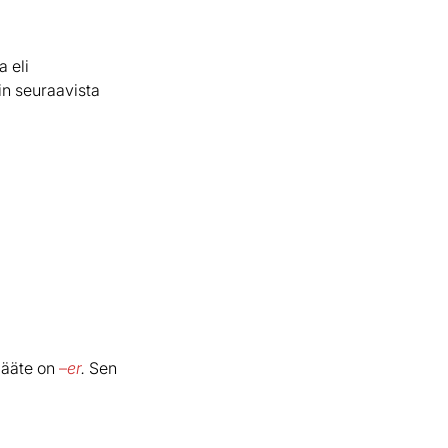
a eli
in seuraavista
 pääte on
–
er
.
Sen