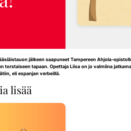
 pääsiäistauon jälkeen saapuneet Tampereen Ahjola-opistoll
un torstaiseen tapaan. Opettaja Liisa on jo valmiina jatkama
tiin, eli espanjan verbeillä.
a lisää