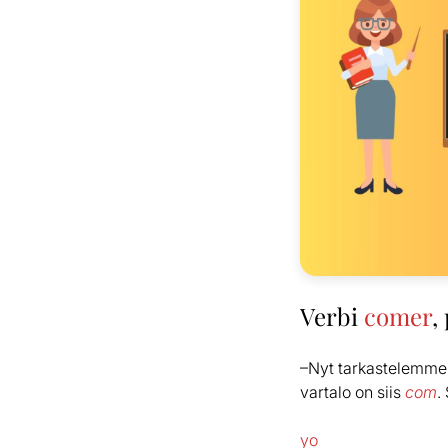
Verbi
comer
,
–Nyt tarkastelemme
vartalo on siis
com
.
yo