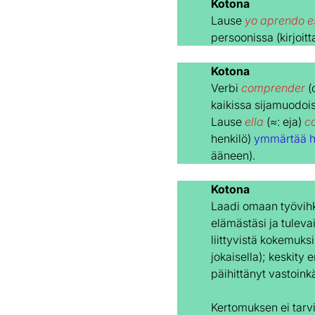
Kotona
Lause
yo aprendo 
persoonissa (kirjoit
Kotona
Verbi
comprender
(
kaikissa sijamuodois
Lause
ella
(≈: eja)
c
henkilö)
ymmärtää h
ääneen).
Kotona
Laadi omaan työvihko
elämästäsi ja tuleva
liittyvistä kokemuks
jokaisella); keskity
päihittänyt vastoink
Kertomuksen ei tarvi