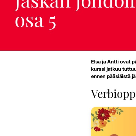
osa 5
Elsa ja Antti ovat
kurssi jatkuu tuttu
ennen pääsiäistä jää
Verbioppi