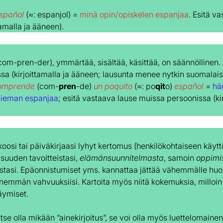
español
(≈: espanjol) =
minä opin/opiskelen espanjaa
. Esitä v
tamalla ja ääneen).
com-pren-der
), ymmärtää, sisältää, käsittää, on säännöllinen.
sa (kirjoittamalla ja ääneen; lausunta menee nytkin suomalaise
omprende
(
com-
pren
-de
)
un poquito
(≈: po
qit
o)
español
=
hä
ieman espanjaa
; esitä vastaava lause muissa persoonissa (kir
osi tai päiväkirjaasi lyhyt kertomus (henkilökohtaiseen käytt
isuuden tavoitteistasi,
elämänsuunnitelmasta
, samoin
oppimi
istasi. Epäonnistumiset yms. kannattaa jättää vähemmälle huom
 enemmän vahvuuksiisi. Kartoita myös niitä kokemuksia, milloin
äymiset.
tse olla mikään ”ainekirjoitus”, se voi olla myös luettelomaine