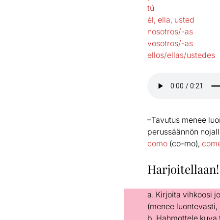
tú
él, ella, usted
nosotros/-as
vosotros/-as
ellos/ellas/ustedes
–Tavutus menee luon
perussäännön nojall
como
(co-mo),
com
Harjoitellaan!
a. Kirjoita vihkoosi
(menee luontevasti, 
b. Hahmottele kuva ty