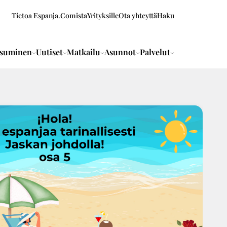
Tietoa Espanja.Comista
Yrityksille
Ota yhteyttä
Haku
suminen
Uutiset
Matkailu
Asunnot
Palvelut