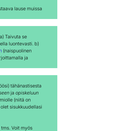
astaava lause muissa
 a) Taivuta se
lla luontevasti. b)
n
(naispuolinen
joittamalla ja
öösi) tähänastisesta
seen
ja
opiskeluun
iolle (niitä on
 olet sisukkuudellasi
n tms. Voit myös