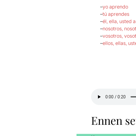
–
yo aprendo
–
tú aprendes
–
él, ella, usted
–
nosotros, nos
–
vosotros, voso
–
ellos, ellas, u
Ennen se