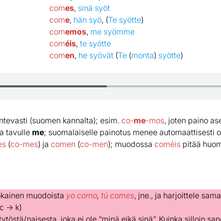
com
es
,
sinä syöt
com
e
,
hän syö
, (
Te syötte
)
com
emos
,
me syömme
com
éis
,
te syötte
com
en
,
he syövät
(
Te
(
monta
)
syötte
)
tevasti (suomen kannalta); esim.
co-
me
-mos
, joten paino as
a tavulle
me
; suomalaiselle painotus menee automaattisesti 
es
(
co-mes
) ja
comen
(
co-men
); muodossa
coméis
pitää huom
 jokainen muodoista
yo como
,
tú comes
, jne., ja harjoittele sa
c → k)
töstä/naisesta, joka ei ole ”minä eikä sinä”. Kuinka silloin sa