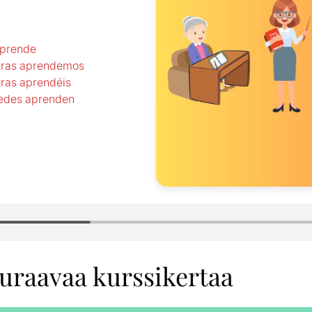
 aprende
otras aprendemos
tras aprendéis
stedes aprenden
uraavaa kurssikertaa