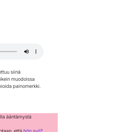
ettuu siinä
oikein muodoissa
ioida painomerkki.
malla ääntämystä
notaan, että
hän syö
?