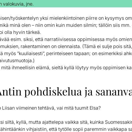
n valokuvia, jne.
isen/työskentelyn yksi mielenkiintoinen piirre on kysymys oma
kä minä olen – niin omin kuin muiden silmin; tällöin siis mm
 olla hyvin tärkeä.
ää esim. siksi, että narratiivisessa oppimisessa myös
omie
uksien, rakentaminen on olennaista. (Tämä ei sulje pois sitä
tä myös ”kuuliaisesti”, perinteiseen tapaan; on esimerkiksi ahke
aivutusmuotoja.)
 mitä ihmeellisin elämä, sieltä kyllä löytyy myös oppimisen k
Antin pohdiskelua ja sananv
 Liisan viimeinen tehtävä, vai mitä tuumit Elsa?
ksi siltä, kyllä, mutta ajattelepa vaikka sitä, kuinka Suomessak
ntäänkin vihjaistiin, että tytölle sopii paremmin vaikkapa s