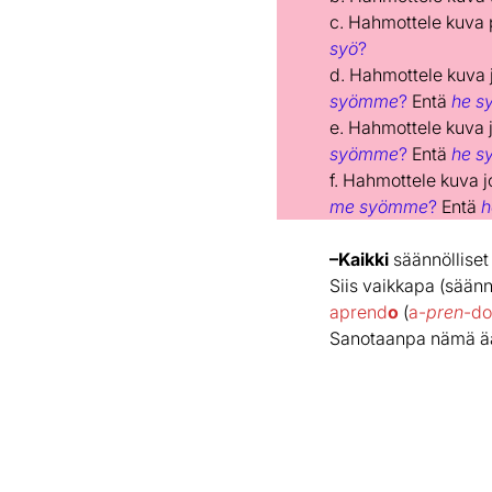
c. Hahmottele kuva p
syö
?
d. Hahmottele kuva j
syömme
?
Entä
he s
e. Hahmottele kuva j
syömme
?
Entä
he s
f. Hahmottele kuva jo
me syömme
?
Entä
h
–Kaikki
säännölliset 
Siis vaikkapa (säänn
aprend
o
(
a-
pren
-do
Sanotaanpa nämä ään