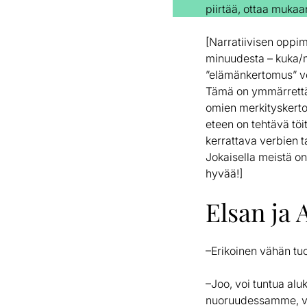
piirtää, ottaa mukaa
[Narratiivisen oppim
minuudesta – kuka/mi
”elämänkertomus” voi
Tämä on ymmärrettäv
omien merkityskertom
eteen on tehtävä töi
kerrattava verbien t
Jokaisella meistä on
hyvää!]
Elsan ja 
–Erikoinen vähän tuo
–Joo, voi tuntua alu
nuoruudessamme, vähi