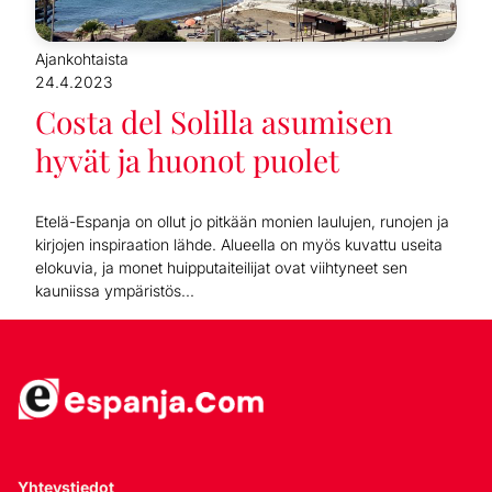
Ajankohtaista
24.4.2023
Costa del Solilla asumisen
hyvät ja huonot puolet
Etelä-Espanja on ollut jo pitkään monien laulujen, runojen ja
kirjojen inspiraation lähde. Alueella on myös kuvattu useita
elokuvia, ja monet huipputaiteilijat ovat viihtyneet sen
kauniissa ympäristös...
Yhteystiedot