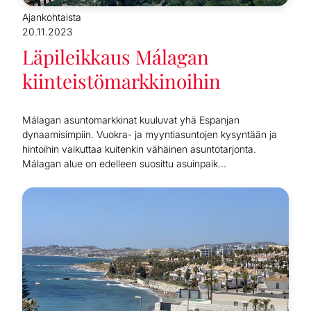
Ajankohtaista
20.11.2023
Läpileikkaus Málagan
kiinteistömarkkinoihin
Málagan asuntomarkkinat kuuluvat yhä Espanjan
dynaamisimpiin. Vuokra- ja myyntiasuntojen kysyntään ja
hintoihin vaikuttaa kuitenkin vähäinen asuntotarjonta.
Málagan alue on edelleen suosittu asuinpaik...