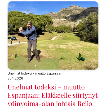
Unelmat todeksi – muutto Espanjaan
30.1.2026
Unelmat todeksi – muutto
Espanjaan: Eläkkeelle siirtynyt
ydinvoima-alan johtaja Reijo