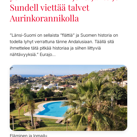
Sundell viettää talvet
Aurinkorannikolla
”Länsi-Suomi on sellaista ”flättiä” ja Suomen historia on
todella lyhyt verrattuna tänne Andalusiaan. Täällä sitä
ihmettelee tätä pitkää historiaa ja siihen liittyviä
nähtävyyksiä.” Eurajo...
Eläminen ja lomailu