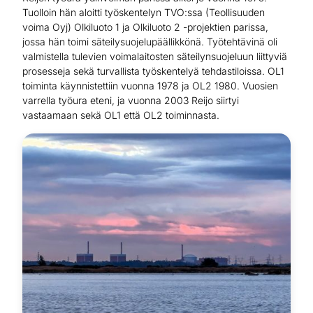
Tuolloin hän aloitti työskentelyn TVO:ssa (Teollisuuden
voima Oyj) Olkiluoto 1 ja Olkiluoto 2 -projektien parissa,
jossa hän toimi säteilysuojelupäällikkönä. Työtehtävinä oli
valmistella tulevien voimalaitosten säteilynsuojeluun liittyviä
prosesseja sekä turvallista työskentelyä tehdastiloissa. OL1
toiminta käynnistettiin vuonna 1978 ja OL2 1980. Vuosien
varrella työura eteni, ja vuonna 2003 Reijo siirtyi
vastaamaan sekä OL1 että OL2 toiminnasta.