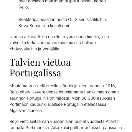
ovat edelleen maailman huippuluokkaa, kertoo
Reijo.
Reaktoripaineastian nosto OL 2:sen sisätiloihin.
Kuva Sundellien kotialbumi.
Uransa aikana Reijo on ollut myös osana tiimejä, joita
kutsuttiin tarkastamaan ydinvoimaloita Italiaan,
Yhdysvaltoihin ja Venäjälle.
Talvien viettoa
Portugalissa
Muutama vuosi eläkkeelle jäännin jälkeen, vuonna 2018,
Reijo päätyi kavereidensa innostamana hankkimaan oman
asunnon Portugalin Portimãosta. Noin 60 000 asukkaan
Portimãon kaupunki sijaitsee Portugalin eteläosassa,
Algarven alueella.
Reijo vietti seitsemän vuoden ajan puolet vuodesta Atlantin
rannalla Portimãossa. Aika kului golfharrastuksen parissa, ja