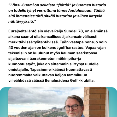
”Länsi-Suomi on sellaista ”flättiä” ja Suomen historia
on todella lyhyt verrattuna tänne Andalusiaan. Täällä
sitä ihmettelee tätä pitkää historiaa ja siihen liittyviä
nähtävyyksiä.”
Eurajoelta lähtöisin oleva Reijo Sundell 78, on elämänsä
aikana saanut olla kansallisesti ja kansainvälisesti
merkittävissä työtehtävissä. Työn vastapainona jo noin
40 vuoden ajan on kulkenut golfharrastus. Vapaa-ajan
tekemisiin on kuulunut myös Rauman saaristossa
sijaitsevan itserakennetun mökin piha-ja
kunnostustyöt, joka on sittemmin siirtynyt uudelle
omistajalle. Tapasimme ikäänsä huomattavasti
nuoremmalta vaikuttavan Reijon tammikuun
viileähkössä säässä Benalmádena Golf -klubilla.