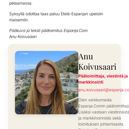
pelaamassa.
Syksyllä odottaa taas paluu Etelä-Espanjan upeisiin
maisemiin.
Pääkuva ja teksti päätoimitus Espanja.Com
Anu Koivusaari
Anu
Koivusaari
Päätoimittaja, viestintä ja
markkinointi
anu.koivusaari@espanja.c
Olen verkkomedia
Espanja.Comin päätoimittaj
Lisäksi vastaan viestinnäst
ja markkinoinnista sekä
toimituksen johtamisesta.