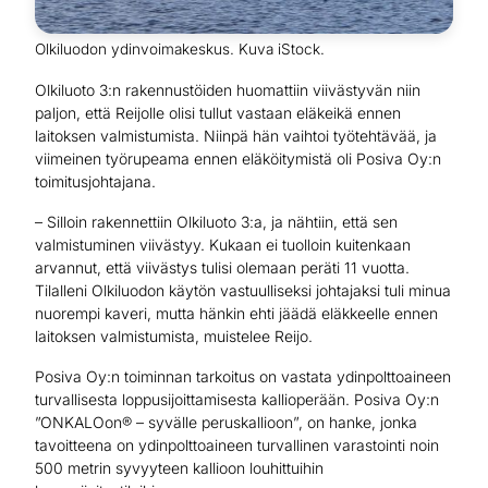
Olkiluodon ydinvoimakeskus. Kuva iStock.
Olkiluoto 3:n rakennustöiden huomattiin viivästyvän niin
paljon, että Reijolle olisi tullut vastaan eläkeikä ennen
laitoksen valmistumista. Niinpä hän vaihtoi työtehtävää, ja
viimeinen työrupeama ennen eläköitymistä oli Posiva Oy:n
toimitusjohtajana.
– Silloin rakennettiin Olkiluoto 3:a, ja nähtiin, että sen
valmistuminen viivästyy. Kukaan ei tuolloin kuitenkaan
arvannut, että viivästys tulisi olemaan peräti 11 vuotta.
Tilalleni Olkiluodon käytön vastuulliseksi johtajaksi tuli minua
nuorempi kaveri, mutta hänkin ehti jäädä eläkkeelle ennen
laitoksen valmistumista, muistelee Reijo.
Posiva Oy:n toiminnan tarkoitus on vastata ydinpolttoaineen
turvallisesta loppusijoittamisesta kallioperään. Posiva Oy:n
”ONKALOon® – syvälle peruskallioon”, on hanke, jonka
tavoitteena on ydinpolttoaineen turvallinen varastointi noin
500 metrin syvyyteen kallioon louhittuihin