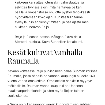
kaikkeen kannattaa jotensakin valmistautua, ja
selvittää hyvissä ajoin, mitä nähtävää paikan
päällä ja ympäristössä on, jotta pystyy tehokkaasti
hyödyntämään koko ajan. Kun itse tulin tänne
syksyllä, niin en tiennyt mitään, ja osa ajasta meni
hukkaan, neuvoo Reijo.
Reijo ja Picasso-patsas Málagan Plaza de la
Merced -aukiolla. Kuva Sundellien kotialbumi.
Kesät kuluvat Vanhalla
Raumalla
Kevään koittaessa Reijo puolisoineen palaa Suomen kotiinsa
Raumalle, jossa hänellä on vanhan kaupungin alueella 140
vuotta vanha omakotitalo. Omakotitalo hankittiin myydyn
mökin tilalle. Rauman vanha kaupunki on Unescon
maailmanperintökohde, ja siten myös Reijon talo on
suojelukohde.
– Siellä on tiukat säännöt kaiken kunnostamisen suhteen,