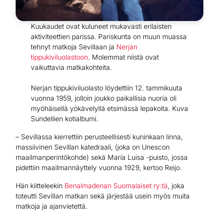
Kuukaudet ovat kuluneet mukavasti erilaisten
aktiviteettien parissa. Pariskunta on muun muassa
tehnyt matkoja Sevillaan ja
Nerjan
tippukiviluolastoon
. Molemmat niistä ovat
vaikuttavia matkakohteita.
Nerjan tippukiviluolasto löydettiin 12. tammikuuta
vuonna 1959, jolloin joukko paikallisia nuoria oli
myöhäisellä yökävelyllä etsimässä lepakoita. Kuva
Sundellien kotialbumi.
– Sevillassa kierrettiin perusteellisesti kuninkaan linna,
massiivinen Sevillan katedraali, (joka on Unescon
maailmanperintökohde) sekä María Luisa -puisto, jossa
pidettiin maailmannäyttely vuonna 1929, kertoo Reijo.
Hän kiitteleekin
Benalmadenan Suomalaiset ry:tä
, joka
toteutti Sevillan matkan sekä järjestää usein myös muita
matkoja ja ajanvietettä.