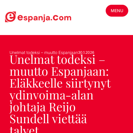
MENU
Unelmat todeksi – muutto Espanjaan
30.1.2026
Unelmat todeksi –
muutto Espanjaan:
Eläkkeelle siirtynyt
ydinvoima-alan
johtaja Reijo
Sundell viettää
talvet