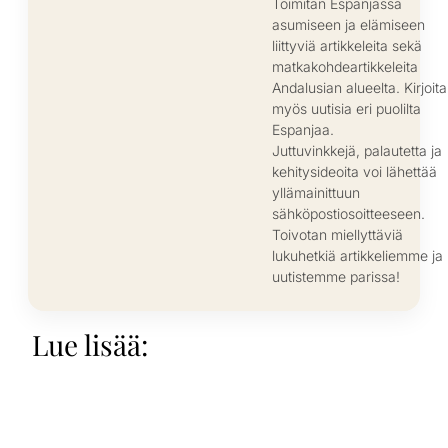
Toimitan Espanjassa
asumiseen ja elämiseen
liittyviä artikkeleita sekä
matkakohdeartikkeleita
Andalusian alueelta. Kirjoit
myös uutisia eri puolilta
Espanjaa.
Juttuvinkkejä, palautetta ja
kehitysideoita voi lähettää
yllämainittuun
sähköpostiosoitteeseen.
Toivotan miellyttäviä
lukuhetkiä artikkeliemme ja
uutistemme parissa!
Lue lisää: