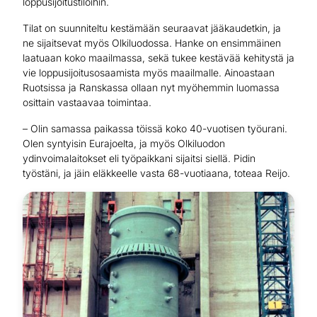
loppusijoitustiloihin.
Tilat on suunniteltu kestämään seuraavat jääkaudetkin, ja
ne sijaitsevat myös Olkiluodossa. Hanke on ensimmäinen
laatuaan koko maailmassa, sekä tukee kestävää kehitystä ja
vie loppusijoitusosaamista myös maailmalle. Ainoastaan
Ruotsissa ja Ranskassa ollaan nyt myöhemmin luomassa
osittain vastaavaa toimintaa.
– Olin samassa paikassa töissä koko 40-vuotisen työurani.
Olen syntyisin Eurajoelta, ja myös Olkiluodon
ydinvoimalaitokset eli työpaikkani sijaitsi siellä. Pidin
työstäni, ja jäin eläkkeelle vasta 68-vuotiaana, toteaa Reijo.