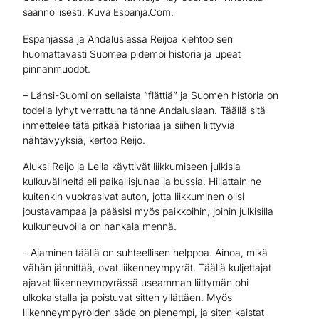
säännöllisesti. Kuva Espanja.Com.
Espanjassa ja Andalusiassa Reijoa kiehtoo sen
huomattavasti Suomea pidempi historia ja upeat
pinnanmuodot.
– Länsi-Suomi on sellaista ”flättiä” ja Suomen historia on
todella lyhyt verrattuna tänne Andalusiaan. Täällä sitä
ihmettelee tätä pitkää historiaa ja siihen liittyviä
nähtävyyksiä, kertoo Reijo.
Aluksi Reijo ja Leila käyttivät liikkumiseen julkisia
kulkuvälineitä eli paikallisjunaa ja bussia. Hiljattain he
kuitenkin vuokrasivat auton, jotta liikkuminen olisi
joustavampaa ja pääsisi myös paikkoihin, joihin julkisilla
kulkuneuvoilla on hankala mennä.
– Ajaminen täällä on suhteellisen helppoa. Ainoa, mikä
vähän jännittää, ovat liikenneympyrät. Täällä kuljettajat
ajavat liikenneympyrässä useamman liittymän ohi
ulkokaistalla ja poistuvat sitten yllättäen. Myös
liikenneympyröiden säde on pienempi, ja siten kaistat