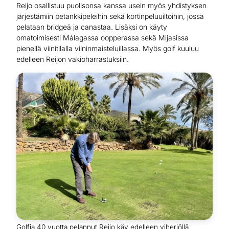
Reijo osallistuu puolisonsa kanssa usein myös yhdistyksen
järjestämiin petankkipeleihin sekä kortinpeluuiltoihin, jossa
pelataan bridgeä ja canastaa. Lisäksi on käyty
omatoimisesti Málagassa oopperassa sekä Mijasissa
pienellä viinitilalla viininmaisteluillassa. Myös golf kuuluu
edelleen Reijon vakioharrastuksiin.
Golfia 40 vuotta pelannut Reijo käy edelleen viheriöllä