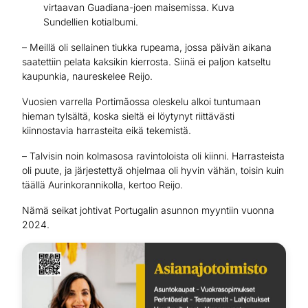
virtaavan Guadiana-joen maisemissa. Kuva
Sundellien kotialbumi.
– Meillä oli sellainen tiukka rupeama, jossa päivän aikana
saatettiin pelata kaksikin kierrosta. Siinä ei paljon katseltu
kaupunkia, naureskelee Reijo.
Vuosien varrella Portimãossa oleskelu alkoi tuntumaan
hieman tylsältä, koska sieltä ei löytynyt riittävästi
kiinnostavia harrasteita eikä tekemistä.
– Talvisin noin kolmasosa ravintoloista oli kiinni. Harrasteista
oli puute, ja järjestettyä ohjelmaa oli hyvin vähän, toisin kuin
täällä Aurinkorannikolla, kertoo Reijo.
Nämä seikat johtivat Portugalin asunnon myyntiin vuonna
2024.