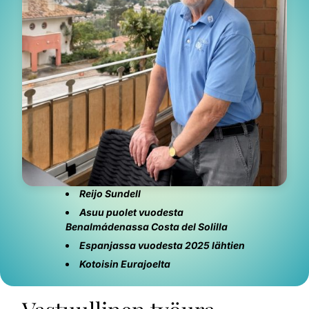
Reijo Sundell
Asuu puolet vuodesta
Benalmádenassa
Costa del Solilla
Espanjassa vuodesta 2025 lähtien
Kotois
in Eurajoelta