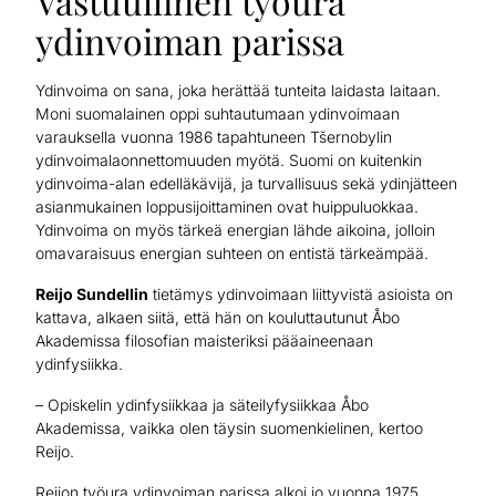
Vastuullinen työura
ydinvoiman parissa
Ydinvoima on sana, joka herättää tunteita laidasta laitaan.
Moni suomalainen oppi suhtautumaan ydinvoimaan
varauksella vuonna 1986 tapahtuneen Tšernobylin
ydinvoimalaonnettomuuden myötä. Suomi on kuitenkin
ydinvoima-alan edelläkävijä, ja turvallisuus sekä ydinjätteen
asianmukainen loppusijoittaminen ovat huippuluokkaa.
Ydinvoima on myös tärkeä energian lähde aikoina, jolloin
omavaraisuus energian suhteen on entistä tärkeämpää.
Reijo Sundellin
tietämys ydinvoimaan liittyvistä asioista on
kattava, alkaen siitä, että hän on kouluttautunut Åbo
Akademissa filosofian maisteriksi pääaineenaan
ydinfysiikka.
– Opiskelin ydinfysiikkaa ja säteilyfysiikkaa Åbo
Akademissa, vaikka olen täysin suomenkielinen, kertoo
Reijo.
Reijon työura ydinvoiman parissa alkoi jo vuonna 1975.