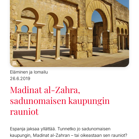
Eläminen ja lomailu
26.6.2019
Madinat al-Zahra,
sadunomaisen kaupungin
rauniot
Espanja jaksaa yllättää. Tunnetko jo sadunomaisen
kaupungin, Madinat al-Zahran – tai oikeastaan sen rauniot?