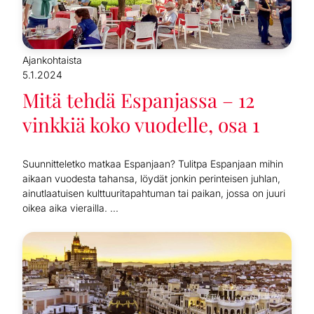
Ajankohtaista
5.1.2024
Mitä tehdä Espanjassa – 12
vinkkiä koko vuodelle, osa 1
Suunnitteletko matkaa Espanjaan? Tulitpa Espanjaan mihin
aikaan vuodesta tahansa, löydät jonkin perinteisen juhlan,
ainutlaatuisen kulttuuritapahtuman tai paikan, jossa on juuri
oikea aika vierailla. ...