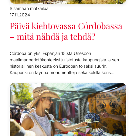
Sisämaan matkailua
17.11.2024
Päivä kiehtovassa Córdobassa
– mitä nähdä ja tehdä?
Córdoba on yksi Espanjan 15:sta Unescon
maailmanperintökohteeksi julistetusta kaupungista ja sen
historiallinen keskusta on Euroopan toiseksi suurin.
Kaupunki on täynnä monumentteja sekä kukilla koris...