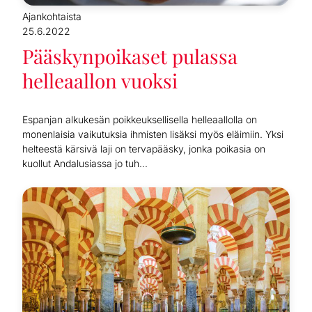
Ajankohtaista
25.6.2022
Pääskynpoikaset pulassa
helleaallon vuoksi
Espanjan alkukesän poikkeuksellisella helleaallolla on
monenlaisia vaikutuksia ihmisten lisäksi myös eläimiin. Yksi
helteestä kärsivä laji on tervapääsky, jonka poikasia on
kuollut Andalusiassa jo tuh...