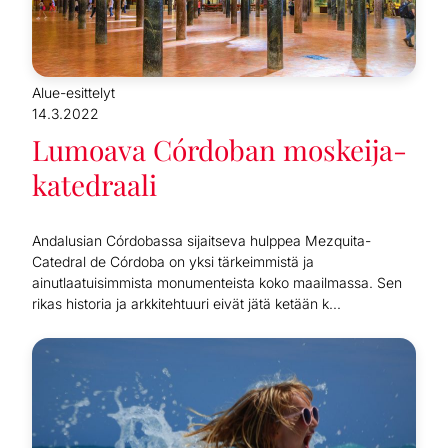
Alue-esittelyt
14.3.2022
Lumoava Córdoban moskeija-
katedraali
Andalusian Córdobassa sijaitseva hulppea Mezquita-
Catedral de Córdoba on yksi tärkeimmistä ja
ainutlaatuisimmista monumenteista koko maailmassa. Sen
rikas historia ja arkkitehtuuri eivät jätä ketään k...