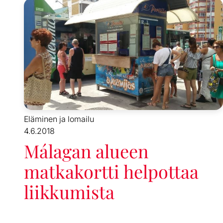
Eläminen ja lomailu
4.6.2018
Málagan alueen
matkakortti helpottaa
liikkumista