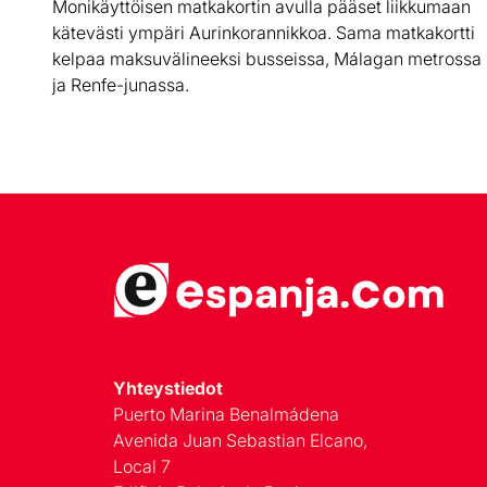
Monikäyttöisen matkakortin avulla pääset liikkumaan
kätevästi ympäri Aurinkorannikkoa. Sama matkakortti
kelpaa maksuvälineeksi busseissa, Málagan metrossa
ja Renfe-junassa.
Yhteystiedot
Puerto Marina Benalmádena
Avenida Juan Sebastian Elcano,
Local 7