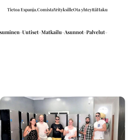
Tietoa Espanja.Comista
Yrityksille
Ota yhteyttä
Haku
suminen
Uutiset
Matkailu
Asunnot
Palvelut