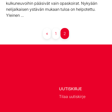
kulkuneuvoihin pääsivät vain opaskoirat. Nykyään
nelijalkaisen ystävän mukaan tuloa on helpotettu.
Yleinen ...
«
1
2
UUTISKIRJE
Tilaa uutiskirje