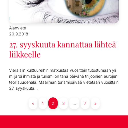
Ajanviete
20.9.2018
27. syyskuuta kannattaa lähteä
liikkeelle
Vieraisiin kulttuureihin matkustaa vuosittain tutustumaan yli
miljardi ihmistä ja turismi on tänä päivänä triljoonien eurojen
teollisuudenala. Maailman turismipäivää vietetään vuosittain
27. syyskuuta...
«
1
2
3
…
7
»