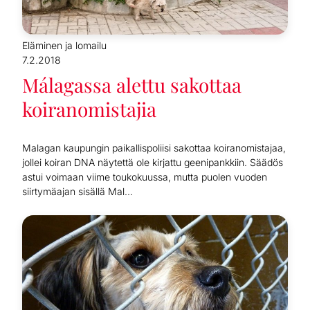
Eläminen ja lomailu
7.2.2018
Málagassa alettu sakottaa
koiranomistajia
Malagan kaupungin paikallispoliisi sakottaa koiranomistajaa,
jollei koiran DNA näytettä ole kirjattu geenipankkiin. Säädös
astui voimaan viime toukokuussa, mutta puolen vuoden
siirtymäajan sisällä Mal...