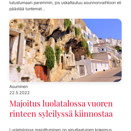
tutustumaan paremmin, jos uskaltautuu asunnonvaihtoon eli
päästää tuntemat...
Asuminen
22.5.2022
Majoitus luolatalossa vuoren
rinteen syleilyssä kiinnostaa
Luolataloissa majoittuminen on ainutlaatuinen kokemus.