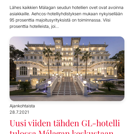
Lähes kaikkien Málagan seudun hotellien ovet ovat avoinna
asiakkaille. Aehcos-hotelliyhdistyksen mukaan nykyisellään
95 prosenttia majoitusyrityksistä on toiminnassa. Viisi
prosenttia hotelleista, joi...
Ajankohtaista
28.7.2021
Uusi viiden tähden GL-hotelli
tulossa Málagan keskustaan