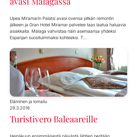
avasi Málagassa
Upea Miramarin Palatsi avasi ovensa pitkän remontin
jälkeen ja Gran Hotel Miramar palvelee taas laatua haluavia
asiakkaita. Málaga vahvistaa näin asemaansa yhdeksi
Espanjan suosituimmaksi kohteeksi. T...
Eläminen ja lomailu
29.3.2016
Turistivero Baleaareille
Heinäkuun ensimmäisestä päivästä lähtien peritään