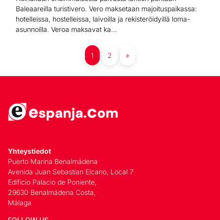
Baleaareilla turistivero. Vero maksetaan majoituspaikassa:
hotelleissa, hostelleissa, laivoilla ja rekisteröidyillä loma-
asunnoilla. Veroa maksavat ka...
1
2
»
Yhteystiedot
Puerto Marina Benalmádena
Avenida Juan Sebastian Elcano, Local 7
Edificio Palacio de Poniente,
29630 Benalmádena Costa,
Málaga
FOLLOW US