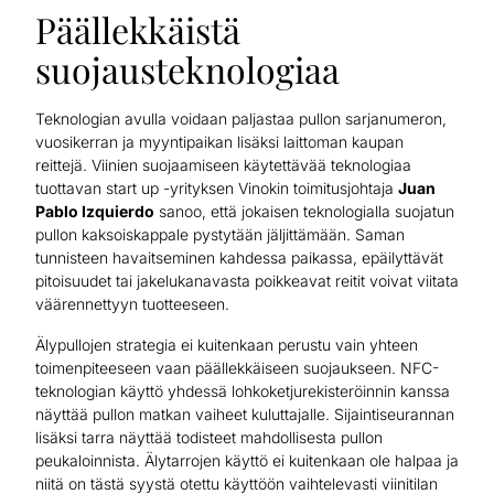
Päällekkäistä
suojausteknologiaa
Teknologian avulla voidaan paljastaa pullon sarjanumeron,
vuosikerran ja myyntipaikan lisäksi laittoman kaupan
reittejä. Viinien suojaamiseen käytettävää teknologiaa
tuottavan start up -yrityksen Vinokin toimitusjohtaja
Juan
Pablo Izquierdo
sanoo, että jokaisen teknologialla suojatun
pullon kaksoiskappale pystytään jäljittämään. Saman
tunnisteen havaitseminen kahdessa paikassa, epäilyttävät
pitoisuudet tai jakelukanavasta poikkeavat reitit voivat viitata
väärennettyyn tuotteeseen.
Älypullojen strategia ei kuitenkaan perustu vain yhteen
toimenpiteeseen vaan päällekkäiseen suojaukseen. NFC-
teknologian käyttö yhdessä lohkoketjurekisteröinnin kanssa
näyttää pullon matkan vaiheet kuluttajalle. Sijaintiseurannan
lisäksi tarra näyttää todisteet mahdollisesta pullon
peukaloinnista. Älytarrojen käyttö ei kuitenkaan ole halpaa ja
niitä on tästä syystä otettu käyttöön vaihtelevasti viinitilan