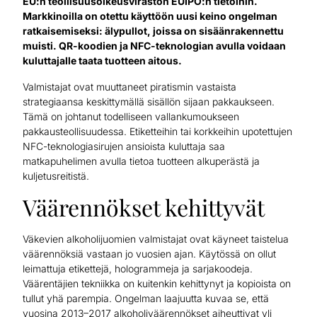
EU:n teollisuusoikeusviraston EUIPO:n tietoihin.
Markkinoilla on otettu käyttöön uusi keino ongelman
ratkaisemiseksi: älypullot, joissa on sisäänrakennettu
muisti. QR-koodien ja NFC-teknologian avulla voidaan
kuluttajalle taata tuotteen aitous.
Valmistajat ovat muuttaneet piratismin vastaista
strategiaansa keskittymällä sisällön sijaan pakkaukseen.
Tämä on johtanut todelliseen vallankumoukseen
pakkausteollisuudessa. Etiketteihin tai korkkeihin upotettujen
NFC-teknologiasirujen ansioista kuluttaja saa
matkapuhelimen avulla tietoa tuotteen alkuperästä ja
kuljetusreitistä.
Väärennökset kehittyvät
Väkevien alkoholijuomien valmistajat ovat käyneet taistelua
väärennöksiä vastaan jo vuosien ajan. Käytössä on ollut
leimattuja etikettejä, hologrammeja ja sarjakoodeja.
Väärentäjien tekniikka on kuitenkin kehittynyt ja kopioista on
tullut yhä parempia. Ongelman laajuutta kuvaa se, että
vuosina 2013–2017 alkoholiväärennökset aiheuttivat yli