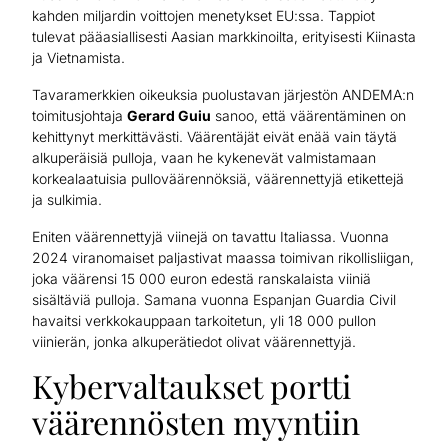
kahden miljardin voittojen menetykset EU:ssa. Tappiot
tulevat pääasiallisesti Aasian markkinoilta, erityisesti Kiinasta
ja Vietnamista.
Tavaramerkkien oikeuksia puolustavan järjestön ANDEMA:n
toimitusjohtaja
Gerard Guiu
sanoo, että väärentäminen on
kehittynyt merkittävästi. Väärentäjät eivät enää vain täytä
alkuperäisiä pulloja, vaan he kykenevät valmistamaan
korkealaatuisia pulloväärennöksiä, väärennettyjä etikettejä
ja sulkimia.
Eniten väärennettyjä viinejä on tavattu Italiassa. Vuonna
2024 viranomaiset paljastivat maassa toimivan rikollisliigan,
joka väärensi 15 000 euron edestä ranskalaista viiniä
sisältäviä pulloja. Samana vuonna Espanjan Guardia Civil
havaitsi verkkokauppaan tarkoitetun, yli 18 000 pullon
viinierän, jonka alkuperätiedot olivat väärennettyjä.
Kybervaltaukset portti
väärennösten myyntiin