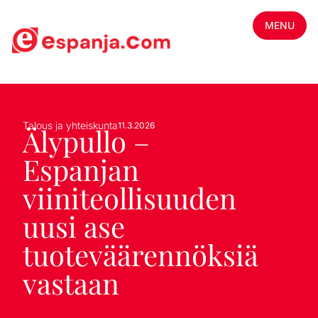
MENU
Talous ja yhteiskunta
11.3.2026
Älypullo –
Espanjan
viiniteollisuuden
uusi ase
tuoteväärennöksiä
vastaan