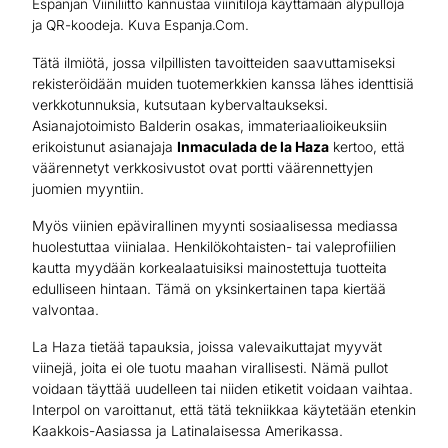
Espanjan Viiniliitto kannustaa viinitiloja käyttämään älypulloja
ja QR-koodeja. Kuva Espanja.Com.
Tätä ilmiötä, jossa vilpillisten tavoitteiden saavuttamiseksi
rekisteröidään muiden tuotemerkkien kanssa lähes identtisiä
verkkotunnuksia, kutsutaan kybervaltaukseksi.
Asianajotoimisto Balderin osakas, immateriaalioikeuksiin
erikoistunut asianajaja
Inmaculada de la Haza
kertoo, että
väärennetyt verkkosivustot ovat portti väärennettyjen
juomien myyntiin.
Myös viinien epävirallinen myynti sosiaalisessa mediassa
huolestuttaa viinialaa. Henkilökohtaisten- tai valeprofiilien
kautta myydään korkealaatuisiksi mainostettuja tuotteita
edulliseen hintaan. Tämä on yksinkertainen tapa kiertää
valvontaa.
La Haza tietää tapauksia, joissa valevaikuttajat myyvät
viinejä, joita ei ole tuotu maahan virallisesti. Nämä pullot
voidaan täyttää uudelleen tai niiden etiketit voidaan vaihtaa.
Interpol on varoittanut, että tätä tekniikkaa käytetään etenkin
Kaakkois-Aasiassa ja Latinalaisessa Amerikassa.