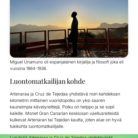
Miguel Unamuno oli espanjalainen kirjailija ja filosofi joka eli
vuosina 1864-1936.
Luontomatkailijan kohde
Artenaraa ja Cruz de Tejedaa yhdistävä noin kahdeksan
kilometrin mittainen vuoristopolku on yksi saaren
kauneimpia kävelyreittejä. Polku on helppo ja se sopii
kaikille. Monet Gran Canarian keskiosan vaellusreiteistä
kulkevat Artenaran tai Tejedan kautta, joten alue on hyvä
tukikohta luontomatkailijalle.
Lue lisää Artenaraa ja Cruz de Tejedaa yhdistävästä