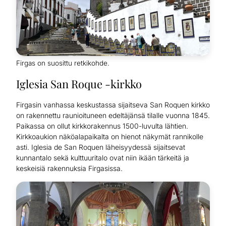
Firgas on suosittu retkikohde.
Iglesia San Roque -kirkko
Firgasin vanhassa keskustassa sijaitseva San Roquen kirkko
on rakennettu raunioituneen edeltäjänsä tilalle vuonna 1845.
Paikassa on ollut kirkkorakennus 1500-luvulta lähtien.
Kirkkoaukion näköalapaikalta on hienot näkymät rannikolle
asti. Iglesia de San Roquen läheisyydessä sijaitsevat
kunnantalo sekä kulttuuritalo ovat niin ikään tärkeitä ja
keskeisiä rakennuksia Firgasissa.