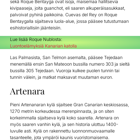
sekä Roque Bentayga ovat isoja, maisemaa hallitsevia
kivipaaseja, joita guanchot, eli saaren alkuperäisasukkaat,
palvoivat pyhinä paikkoina. Cuevas del Rey on Roque
Bentaygalla sijaitseva luola-alue, jossa pääsee tutustumaan
esihistoriallisiin jäänteisiin.
Lue lisää Roque Nublosta:
Luontoelämyksiä Kanarian katolla
Las Palmasista, San Telmon asemalta, pääsee Tejedaan
menemällä ensin San Mateoon bussilla numero 303 ja sieltä
bussilla 305 Tejedaan. Vuoroja kulkee puolen tunnin tai
tunnin välein, ja matkat maksavat muutaman euron.
Artenara
Pieni Artenanaran kylä sijaitsee Gran Canarian keskiosassa,
1270 metrin korkeudessa merenpinnasta, ja on siten
korkeimmalla sijaitseva kylä koko saarella. Artenara on
myös saaren vanhin kylä, ja sen historia ulottuu 1400-
luvulle asti. Kylä on rakennettu luonnonmuovaamalle
tasanteelle, jota ympäröi kaunis vuoristomaisema.