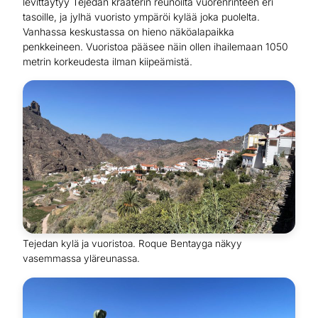
levittäytyy Tejedan kraaterin reunoilta vuorenrinteen eri
tasoille, ja jylhä vuoristo ympäröi kylää joka puolelta.
Vanhassa keskustassa on hieno näköalapaikka
penkkeineen. Vuoristoa pääsee näin ollen ihailemaan 1050
metrin korkeudesta ilman kiipeämistä.
Tejedan kylä ja vuoristoa. Roque Bentayga näkyy
vasemmassa yläreunassa.