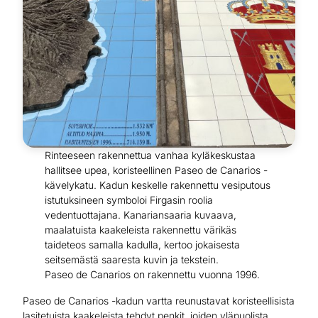
Rinteeseen rakennettua vanhaa kyläkeskustaa
hallitsee upea, koristeellinen Paseo de Canarios -
kävelykatu. Kadun keskelle rakennettu vesiputous
istutuksineen symboloi Firgasin roolia
vedentuottajana. Kanariansaaria kuvaava,
maalatuista kaakeleista rakennettu värikäs
taideteos samalla kadulla, kertoo jokaisesta
seitsemästä saaresta kuvin ja tekstein.
Paseo de Canarios on rakennettu vuonna 1996.
Paseo de Canarios -kadun vartta reunustavat koristeellisista
lasitetuista kaakeleista tehdyt penkit, joiden yläpuolista