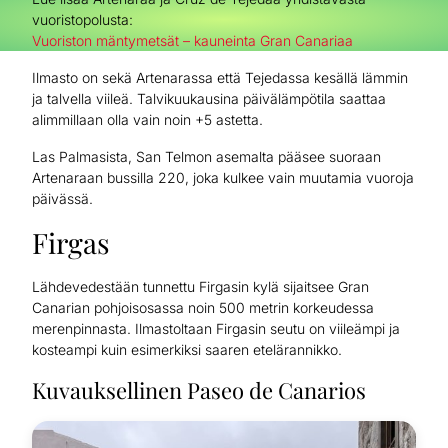
vuoristopolusta:
Vuoriston mäntymetsät – kauneinta Gran Canariaa
Ilmasto on sekä Artenarassa että Tejedassa kesällä lämmin
ja talvella viileä. Talvikuukausina päivälämpötila saattaa
alimmillaan olla vain noin +5 astetta.
Las Palmasista, San Telmon asemalta pääsee suoraan
Artenaraan bussilla 220, joka kulkee vain muutamia vuoroja
päivässä.
Firgas
Lähdevedestään tunnettu Firgasin kylä sijaitsee Gran
Canarian pohjoisosassa noin 500 metrin korkeudessa
merenpinnasta. Ilmastoltaan Firgasin seutu on viileämpi ja
kosteampi kuin esimerkiksi saaren etelärannikko.
Kuvauksellinen Paseo de Canarios