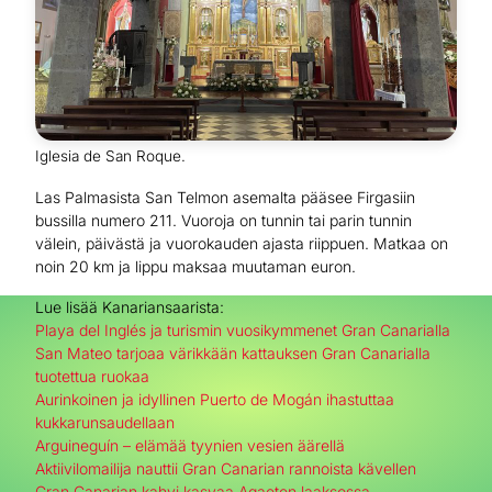
Iglesia de San Roque.
Las Palmasista San Telmon asemalta pääsee Firgasiin
bussilla numero 211. Vuoroja on tunnin tai parin tunnin
välein, päivästä ja vuorokauden ajasta riippuen. Matkaa on
noin 20 km ja lippu maksaa muutaman euron.
Lue lisää Kanariansaarista:
Playa del Inglés ja turismin vuosikymmenet Gran Canarialla
San Mateo tarjoaa värikkään kattauksen Gran Canarialla
tuotettua ruokaa
Aurinkoinen ja idyllinen Puerto de Mogán ihastuttaa
kukkarunsaudellaan
Arguineguín – elämää tyynien vesien äärellä
Aktiivilomailija nauttii Gran Canarian rannoista kävellen
Gran Canarian kahvi kasvaa Agaeten laaksossa