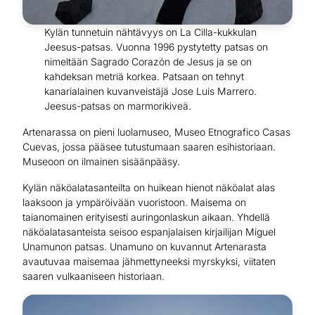
Kylän tunnetuin nähtävyys on La Cilla-kukkulan
Jeesus-patsas. Vuonna 1996 pystytetty patsas on
nimeltään Sagrado Corazón de Jesus ja se on
kahdeksan metriä korkea. Patsaan on tehnyt
kanarialainen kuvanveistäjä Jose Luis Marrero.
Jeesus-patsas on marmorikiveä.
Artenarassa on pieni luolamuseo, Museo Etnografico Casas
Cuevas, jossa pääsee tutustumaan saaren esihistoriaan.
Museoon on ilmainen sisäänpääsy.
Kylän näköalatasanteilta on huikean hienot näköalat alas
laaksoon ja ympäröivään vuoristoon. Maisema on
taianomainen erityisesti auringonlaskun aikaan. Yhdellä
näköalatasanteista seisoo espanjalaisen kirjailijan Miguel
Unamunon patsas. Unamuno on kuvannut Artenarasta
avautuvaa maisemaa jähmettyneeksi myrskyksi, viitaten
saaren vulkaaniseen historiaan.