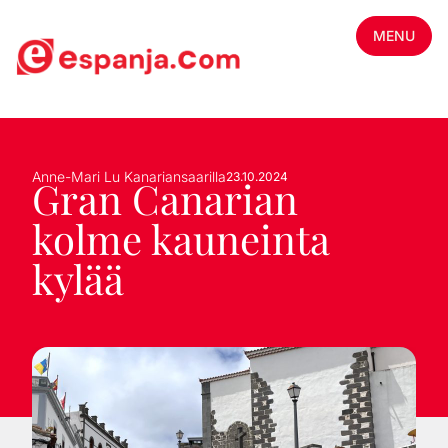
MENU
Anne-Mari Lu Kanariansaarilla
23.10.2024
Gran Canarian
kolme kauneinta
kylää