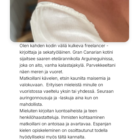
Olen kahden kodin väliä kulkeva freelancer -
kirjoittaja ja sekatyöläinen. Gran Canarian kotini
sijaitsee saaren etelärannikolla Arguineguínissa,
joka on aito, vanha kalastajakylä. Parvekkeeltani
näen meren ja vuoret.
Matkoillani kävelen, etsin kauniita maisemia ja
valokuvaan. Erityisen mieleistä minulle on
vuoristossa vaeltelu yksin tai yhdessä. Seuraan
auringonnousuja ja -laskuja aina kun on
mahdollista.
Mieluiten kirjoitan luontoaiheista ja teen
henkilöhaastatteluja. Ihmisten kohtaaminen
matkoillani on antoisaa ja avartavaa. Espanjan
kielen opiskeleminen on osoittautunut todella
hyödylliseksi myös tältä kannalta.