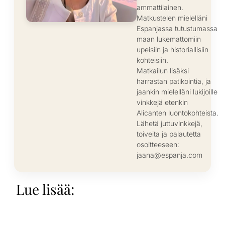
ammattilainen.
Matkustelen mielelläni
Espanjassa tutustumassa
maan lukemattomiin
upeisiin ja historiallisiin
kohteisiin.
Matkailun lisäksi
harrastan patikointia, ja
jaankin mielelläni lukijoille
vinkkejä etenkin
Alicanten luontokohteista.
Lähetä juttuvinkkejä,
toiveita ja palautetta
osoitteeseen:
jaana@espanja.com
Lue lisää: