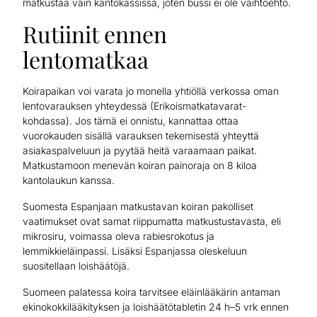
matkustaa vain kantokassissa, joten bussi ei ole vaihtoehto.
Rutiinit ennen
lentomatkaa
Koirapaikan voi varata jo monella yhtiöllä verkossa oman
lentovarauksen yhteydessä (Erikoismatkatavarat-
kohdassa). Jos tämä ei onnistu, kannattaa ottaa
vuorokauden sisällä varauksen tekemisestä yhteyttä
asiakaspalveluun ja pyytää heitä varaamaan paikat.
Matkustamoon menevän koiran painoraja on 8 kiloa
kantolaukun kanssa.
Suomesta Espanjaan matkustavan koiran pakolliset
vaatimukset ovat samat riippumatta matkustustavasta, eli
mikrosiru, voimassa oleva rabiesrokotus ja
lemmikkieläinpassi. Lisäksi Espanjassa oleskeluun
suositellaan loishäätöjä.
Suomeen palatessa koira tarvitsee eläinlääkärin antaman
ekinokokkilääkityksen ja loishäätötabletin 24 h–5 vrk ennen