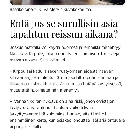
Baarikoiranen? Kuva Mervin kuvakokoelma.
Entä jos se surullisin asia
tapahtuu reissun aikana?
Joskus matkalla voi käydä huonosti ja lemmikki menehtyy.
Näin kävi Kirpulle, joka menehtyi ensimmäisen Torreviejan
matkan aikana. Suru oli suuri.
– Kirppu sai kadulla rakennustyömaan aidasta haavan
silmäänsä, joka tulehtui. Silmä jouduttiin puhdistamaan ja
tikkaamaan silmäkirurgilla Alicantessa hätäpäivystyksessä,
mutta siitä huolimatta hän menehtyi.
– Vanhan koiran nukutus on aina riski, johon omistajan
täytyy olla varautunut. Lääkäri vaikutti kyllä
järkyttyneemmältä kuin minä. Luulen, että tämä oli
ensimmäinen kerta, kun asiakas lohduttaa lääkäriä ontuvalla
espanjan kielellä.