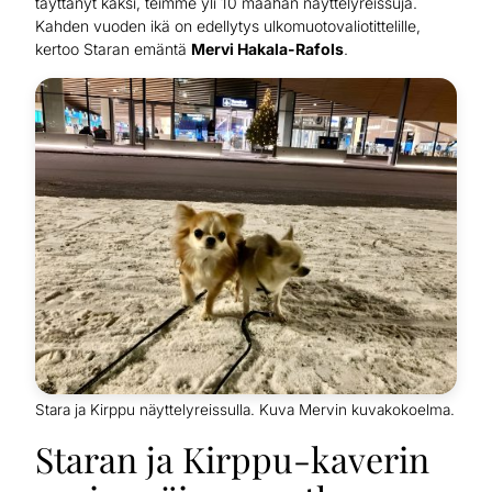
täyttänyt kaksi, teimme yli 10 maahan näyttelyreissuja.
Kahden vuoden ikä on edellytys ulkomuotovaliotittelille,
kertoo Staran emäntä
Mervi Hakala-Rafols
.
Stara ja Kirppu näyttelyreissulla. Kuva Mervin kuvakokoelma.
Staran ja Kirppu-kaverin