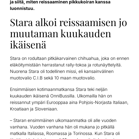
ja siitä, miten reissaaminen pikkukoiran kanssa
luonnistuu.
Stara alkoi reissaamisen jo
muutaman kuukauden
ikäisenä
Stara on rodultaan pitkäkarvainen chihuahua, joka on ennen
eläköitymistään harrastanut rally-tokoa ja rotunäyttelyitä.
Nuorena Stara oli todellinen missi, eli kansainvälinen
muotovalio C.I.B sekä 10 maan muotovalio.
Ensimmäisen kotimaanmatkansa Stara teki neljän
kuukauden ikäisenä OnniBussilla. Ulkomailla hän on
reissannut ympäri Eurooppaa aina Pohjois-Norjasta Italiaan,
Kroatiaan ja Sloveniaan.
– Staran ensimmäinen ulkomaanmatka oli alle vuoden
vanhana. Vuoden vanhana hän oli mukana jo pitkällä
matkalla Italiassa, Roomassa ja Torinossa. Kun Stara oli