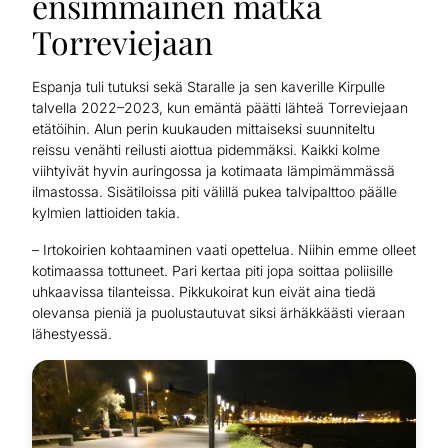
ensimmäinen matka
Torreviejaan
Espanja tuli tutuksi sekä Staralle ja sen kaverille Kirpulle
talvella 2022–2023, kun emäntä päätti lähteä Torreviejaan
etätöihin. Alun perin kuukauden mittaiseksi suunniteltu
reissu venähti reilusti aiottua pidemmäksi. Kaikki kolme
viihtyivät hyvin auringossa ja kotimaata lämpimämmässä
ilmastossa. Sisätiloissa piti välillä pukea talvipalttoo päälle
kylmien lattioiden takia.
– Irtokoirien kohtaaminen vaati opettelua. Niihin emme olleet
kotimaassa tottuneet. Pari kertaa piti jopa soittaa poliisille
uhkaavissa tilanteissa. Pikkukoirat kun eivät aina tiedä
olevansa pieniä ja puolustautuvat siksi ärhäkkäästi vieraan
lähestyessä.