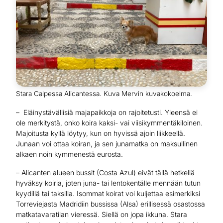
Stara Calpessa Alicantessa. Kuva Mervin kuvakokoelma.
– Eläinystävällisiä majapaikkoja on rajoitetusti. Yleensä ei
ole merkitystä, onko koira kaksi- vai viisikymmentäkiloinen.
Majoitusta kyllä löytyy, kun on hyvissä ajoin liikkeellä.
Junaan voi ottaa koiran, ja sen junamatka on maksullinen
alkaen noin kymmenestä eurosta.
– Alicanten alueen bussit (Costa Azul) eivät tällä hetkellä
hyväksy koiria, joten juna- tai lentokentälle mennään tutun
kyydillä tai taksilla. Isommat koirat voi kuljettaa esimerkiksi
Torreviejasta Madridiin bussissa (Alsa) erillisessä osastossa
matkatavaratilan vieressä. Siellä on jopa ikkuna. Stara