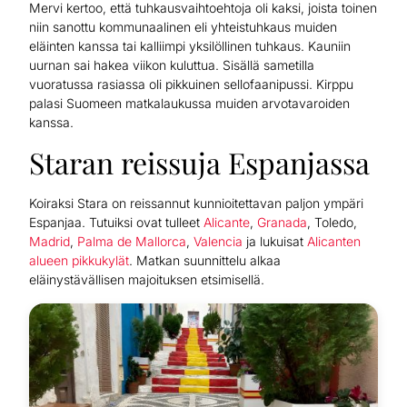
Mervi kertoo, että tuhkausvaihtoehtoja oli kaksi, joista toinen
niin sanottu kommunaalinen eli yhteistuhkaus muiden
eläinten kanssa tai kalliimpi yksilöllinen tuhkaus. Kauniin
uurnan sai hakea viikon kuluttua. Sisällä sametilla
vuoratussa rasiassa oli pikkuinen sellofaanipussi. Kirppu
palasi Suomeen matkalaukussa muiden arvotavaroiden
kanssa.
Staran reissuja Espanjassa
Koiraksi Stara on reissannut kunnioitettavan paljon ympäri
Espanjaa. Tutuiksi ovat tulleet
Alicante
,
Granada
, Toledo,
Madrid
,
Palma de Mallorca
,
Valencia
ja lukuisat
Alicanten
alueen pikkukylät
. Matkan suunnittelu alkaa
eläinystävällisen majoituksen etsimisellä.