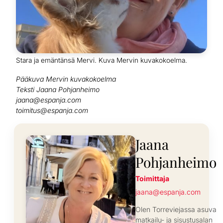
Stara ja emäntänsä Mervi. Kuva Mervin kuvakokoelma.
Pääkuva Mervin kuvakokoelma
Teksti Jaana Pohjanheimo
jaana@espanja.com
toimitus@espanja.com
Jaana
Pohjanheimo
Toimittaja
jaana@espanja.com
Olen Torreviejassa asuva
matkailu- ja sisustusalan