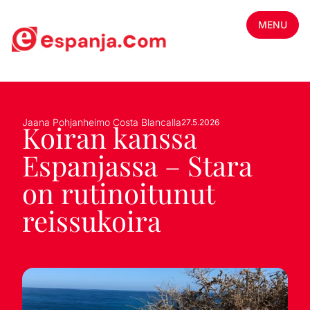
MENU
Jaana Pohjanheimo Costa Blancalla
27.5.2026
Koiran kanssa
Espanjassa – Stara
on rutinoitunut
reissukoira