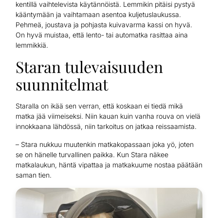
kentillä vaihtelevista käytännöistä. Lemmikin pitäisi pystyä
kääntymään ja vaihtamaan asentoa kuljetuslaukussa.
Pehmeä, joustava ja pohjasta kuivavarma kassi on hyvä.
On hyvä muistaa, että lento- tai automatka rasittaa aina
lemmikkiä.
Staran tulevaisuuden
suunnitelmat
Staralla on ikää sen verran, että koskaan ei tiedä mikä
matka jää viimeiseksi. Niin kauan kuin vanha rouva on vielä
innokkaana lähdössä, niin tarkoitus on jatkaa reissaamista.
– Stara nukkuu muutenkin matkakopassaan joka yö, joten
se on hänelle turvallinen paikka. Kun Stara näkee
matkalaukun, häntä vipattaa ja matkakuume nostaa päätään
saman tien.