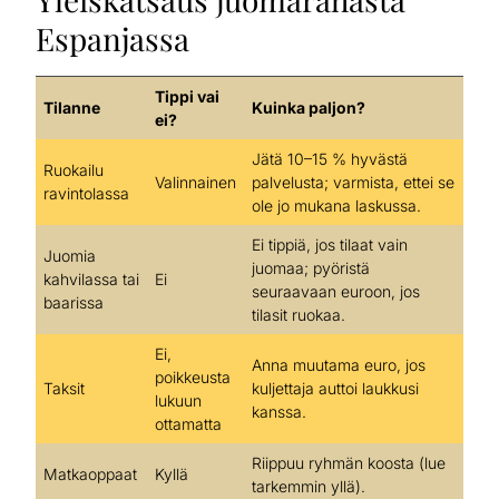
Espanjassa
Tippi vai
Tilanne
Kuinka paljon?
ei?
Jätä 10–15 % hyvästä
Ruokailu
Valinnainen
palvelusta; varmista, ettei se
ravintolassa
ole jo mukana laskussa.
Ei tippiä, jos tilaat vain
Juomia
juomaa; pyöristä
kahvilassa tai
Ei
seuraavaan euroon, jos
baarissa
tilasit ruokaa.
Ei,
Anna muutama euro, jos
poikkeusta
Taksit
kuljettaja auttoi laukkusi
lukuun
kanssa.
ottamatta
Riippuu ryhmän koosta (lue
Matkaoppaat
Kyllä
tarkemmin yllä).