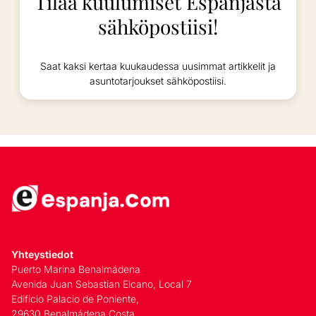
Tilaa kuulumiset Espanjasta
sähköpostiisi!
Saat kaksi kertaa kuukaudessa uusimmat artikkelit ja
asuntotarjoukset sähköpostiisi.
Yhteystiedot
Puerto Marina Benalmádena
Avenida Juan Sebastian Elcano, Local 7
Edificio Palacio de Poniente,
29630 Benalmádena Costa,