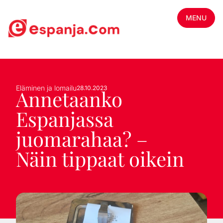
MENU
Eläminen ja lomailu
28.10.2023
Annetaanko
Espanjassa
juomarahaa? –
Näin tippaat oikein