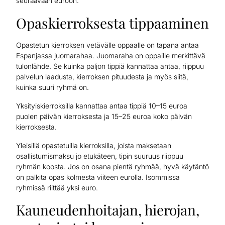
seuraavaan euroon.
Opaskierroksesta tippaaminen
Opastetun kierroksen vetävälle oppaalle on tapana antaa
Espanjassa juomarahaa. Juomaraha on oppaille merkittävä
tulonlähde. Se kuinka paljon tippiä kannattaa antaa, riippuu
palvelun laadusta, kierroksen pituudesta ja myös siitä,
kuinka suuri ryhmä on.
Yksityiskierroksilla kannattaa antaa tippiä 10–15 euroa
puolen päivän kierroksesta ja 15–25 euroa koko päivän
kierroksesta.
Yleisillä opastetuilla kierroksilla, joista maksetaan
osallistumismaksu jo etukäteen, tipin suuruus riippuu
ryhmän koosta. Jos on osana pientä ryhmää, hyvä käytäntö
on palkita opas kolmesta viiteen eurolla. Isommissa
ryhmissä riittää yksi euro.
Kauneudenhoitajan, hierojan,