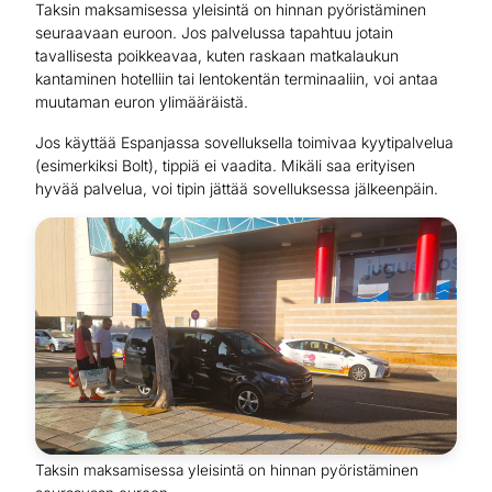
Taksin maksamisessa yleisintä on hinnan pyöristäminen
seuraavaan euroon. Jos palvelussa tapahtuu jotain
tavallisesta poikkeavaa, kuten raskaan matkalaukun
kantaminen hotelliin tai lentokentän terminaaliin, voi antaa
muutaman euron ylimääräistä.
Jos käyttää Espanjassa sovelluksella toimivaa kyytipalvelua
(esimerkiksi Bolt), tippiä ei vaadita. Mikäli saa erityisen
hyvää palvelua, voi tipin jättää sovelluksessa jälkeenpäin.
Taksin maksamisessa yleisintä on hinnan pyöristäminen