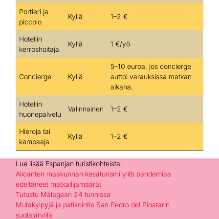
Portieri ja
Kyllä
1–2 €
piccolo
Hotellin
Kyllä
1 €/yö
kerroshoitaja
5–10 euroa, jos concierge
Concierge
Kyllä
auttoi varauksissa matkan
aikana.
Hotellin
Valinnainen
1–2 €
huonepalvelu
Hieroja tai
Kyllä
1–2 €
kampaaja
Lue lisää Espanjan turistikohteista:
Alicanten maakunnan kesäturismi ylitti pandemiaa
edeltäneet matkailijamäärät
Tutustu Málagaan 24 tunnissa
Mutakylpyjä ja patikointia San Pedro del Pinatarin
suolajärvillä