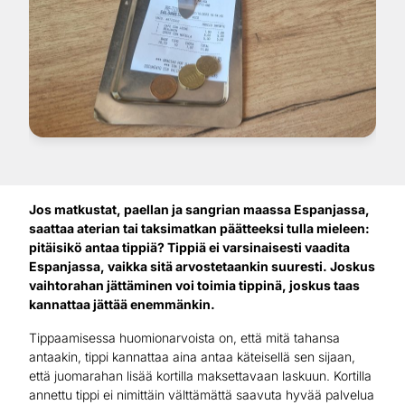
Jos matkustat, paellan ja sangrian maassa Espanjassa,
saattaa aterian tai taksimatkan päätteeksi tulla mieleen:
pitäisikö antaa tippiä? Tippiä ei varsinaisesti vaadita
Espanjassa, vaikka sitä arvostetaankin suuresti. Joskus
vaihtorahan jättäminen voi toimia tippinä, joskus taas
kannattaa jättää enemmänkin.
Tippaamisessa huomionarvoista on, että mitä tahansa
antaakin, tippi kannattaa aina antaa käteisellä sen sijaan,
että juomarahan lisää kortilla maksettavaan laskuun. Kortilla
annettu tippi ei nimittäin välttämättä saavuta hyvää palvelua