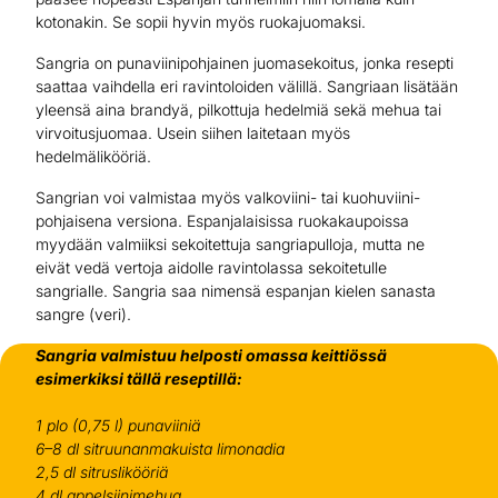
kotonakin. Se sopii hyvin myös ruokajuomaksi.
Sangria on punaviinipohjainen juomasekoitus, jonka resepti
saattaa vaihdella eri ravintoloiden välillä. Sangriaan lisätään
yleensä aina brandyä, pilkottuja hedelmiä sekä mehua tai
virvoitusjuomaa. Usein siihen laitetaan myös
hedelmälikööriä.
Sangrian voi valmistaa myös valkoviini- tai kuohuviini-
pohjaisena versiona. Espanjalaisissa ruokakaupoissa
myydään valmiiksi sekoitettuja sangriapulloja, mutta ne
eivät vedä vertoja aidolle ravintolassa sekoitetulle
sangrialle. Sangria saa nimensä espanjan kielen sanasta
sangre (veri).
Sangria valmistuu helposti omassa keittiössä
esimerkiksi tällä reseptillä:
1 plo (0,75 l) punaviiniä
6–8 dl sitruunanmakuista limonadia
2,5 dl sitruslikööriä
4 dl appelsiinimehua