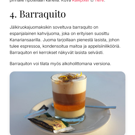
4. Barraquito
Jälkiruokajuomaksikin soveltuva barraquito on
espanjalainen kahvijuoma, joka on erityisen suosittu
Kanariansaarilla. Juoma tarjoillaan pienestä lasista, johon
tulee espressoa, kondensoitua maitoa ja appelsiinilikööriä.
Barraquiton eri kerrokset näkyvät lasista selvästi.
Barraquiton voi tilata myös alkoholittomana versiona.