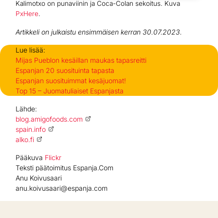
Kalimotxo on punaviinin ja Coca-Colan sekoitus. Kuva
PxHere
.
Artikkeli on julkaistu ensimmäisen kerran 30.07.2023.
Lue lisää:
Mijas Pueblon kesäillan maukas tapasreitti
Espanjan 20 suosituinta tapasta
Espanjan suosituimmat kesäjuomat!
Top 15 – Juomatuliaiset Espanjasta
Lähde:
blog.amigofoods.com
spain.info
alko.fi
Pääkuva
Flickr
Teksti päätoimitus Espanja.Com
Anu Koivusaari
anu.koivusaari@espanja.com