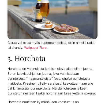
Claraa voi ostaa myös supermarketeista, tosin nimellä radler
tai shandy.
Wallpaper Flare
.
3. Horchata
Horchata on Valenciasta kotoisin oleva alkoholiton juoma.
Se on kasvispohjainen juoma, joka valmistetaan
perinteisesti ”maamanteleista” (esp. chufa) puristetusta
maidosta. Kyseinen viljelty sarakasvi kasvattaa maan alle
pähkinämäisiä juurimukuloita. Näistä liotuksen jälkeen
puristetun nesteen lisäksi horchataan tulee vettä ja sokeria.
Horchata nautitaan kylmänä, sen koostumus on