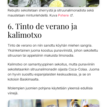
Rebujito sekoitetaan sherrystä ja sitruunalimonadista sekä
maustetaan mintunlehdellä. Kuva
Pxhere
.
6. Tinto de verano ja
kalimotxo
Tinto de verano on niin sanottu köyhän miehen sangria.
Yksinkertainen juoma koostuu punaviinistä, johon sekoitettu
sitruunan tai appelsiinin makuista limonadia.
Kalimotxo on samantyyppinen sekoitus, mutta punaviiniin
sekoitetaankin sitruunalimonadin sijasta Coca-Colaa. Juoma
on hyvin suosittu espanjalaisten keskuudessa, ja se on
kotoisin Baskimaalta.
Molempien juomien pohjana käytetään yleensä edullisia
viinejä.