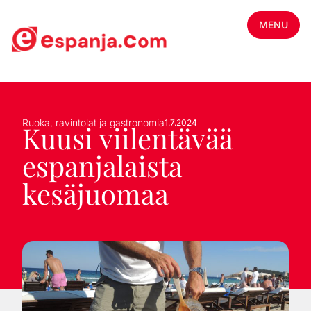
MENU
Ruoka, ravintolat ja gastronomia
1.7.2024
Kuusi viilentävää
espanjalaista
kesäjuomaa