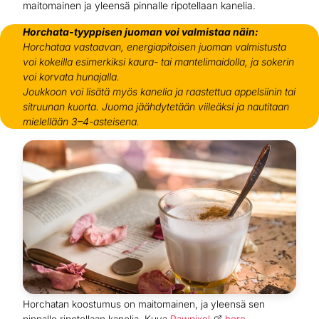
maitomainen ja yleensä pinnalle ripotellaan kanelia.
Horchata-tyyppisen juoman voi valmistaa näin:
Horchataa vastaavan, energiapitoisen juoman valmistusta
voi kokeilla esimerkiksi kaura- tai mantelimaidolla, ja sokerin
voi korvata hunajalla.
Joukkoon voi lisätä myös kanelia ja raastettua appelsiinin tai
sitruunan kuorta. Juoma jäähdytetään viileäksi ja nautitaan
mielellään 3–4-asteisena.
Horchatan koostumus on maitomainen, ja yleensä sen
pinnalle ripotellaan kanelia. Kuva
Rawpixel
here
.