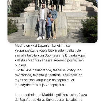
Madrid on yksi Espanjan kalleimmista
kaupungeista, eivätkä lääkäreiden palkat ole
samalla tasolla kuin Suomessa. Silti vaakakuppi
kallistuu Madridin arjessa selkeästi positiivisen
puolelle.
– Mitä ikinä haluat tehdä, täältä se löytyy: on
ravintoloita, taidetta ja teatteria. Toki täällä on
myös ne ison kaupungin haittapuolet, eli
täpötäydet metrot ja väenpaljous.
Laura perheineen Madridin ydinkeskustan Plaza
de España -aukiolla. Kuva Lauran kotialbumi.