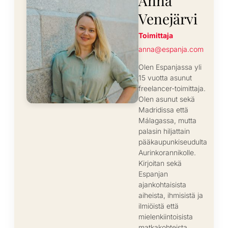
Anna
Venejärvi
Toimittaja
anna@espanja.com
Olen Espanjassa yli
15 vuotta asunut
freelancer-toimittaja.
Olen asunut sekä
Madridissa että
Málagassa, mutta
palasin hiljattain
pääkaupunkiseudulta
Aurinkorannikolle.
Kirjoitan sekä
Espanjan
ajankohtaisista
aiheista, ihmisistä ja
ilmiöistä että
mielenkiintoisista
matkakohteista.