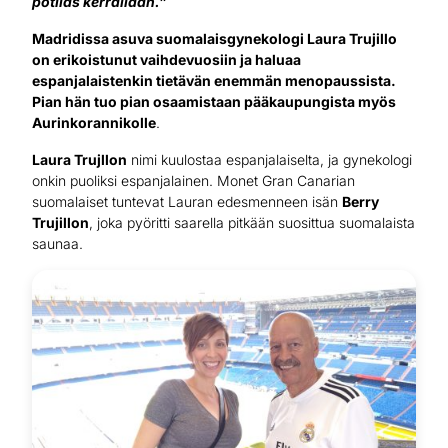
potilas kerrallaan.”
Madridissa asuva suomalaisgynekologi Laura Trujillo
on erikoistunut vaihdevuosiin ja haluaa
espanjalaistenkin tietävän enemmän menopaussista.
Pian hän tuo pian osaamistaan pääkaupungista myös
Aurinkorannikolle
.
Laura Trujllon
nimi kuulostaa espanjalaiselta, ja gynekologi
onkin puoliksi espanjalainen. Monet Gran Canarian
suomalaiset tuntevat Lauran edesmenneen isän
Berry
Trujillon
, joka pyöritti saarella pitkään suosittua suomalaista
saunaa.