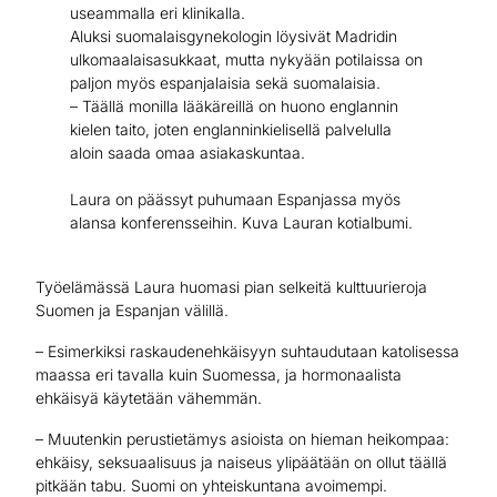
useammalla eri klinikalla.
Aluksi suomalaisgynekologin löysivät Madridin
ulkomaalaisasukkaat, mutta nykyään potilaissa on
paljon myös espanjalaisia sekä suomalaisia.
– Täällä monilla lääkäreillä on huono englannin
kielen taito, joten englanninkielisellä palvelulla
aloin saada omaa asiakaskuntaa.
Laura on päässyt puhumaan Espanjassa myös
alansa konferensseihin. Kuva Lauran kotialbumi.
Työelämässä Laura huomasi pian selkeitä kulttuurieroja
Suomen ja Espanjan välillä.
– Esimerkiksi raskaudenehkäisyyn suhtaudutaan katolisessa
maassa eri tavalla kuin Suomessa, ja hormonaalista
ehkäisyä käytetään vähemmän.
– Muutenkin perustietämys asioista on hieman heikompaa:
ehkäisy, seksuaalisuus ja naiseus ylipäätään on ollut täällä
pitkään tabu. Suomi on yhteiskuntana avoimempi.