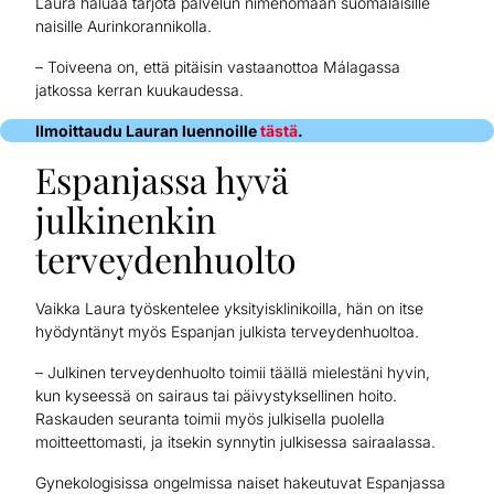
Laura haluaa tarjota palvelun nimenomaan suomalaisille
naisille Aurinkorannikolla.
– Toiveena on, että pitäisin vastaanottoa Málagassa
jatkossa kerran kuukaudessa.
Ilmoittaudu Lauran luennoille
tästä
.
Espanjassa hyvä
julkinenkin
terveydenhuolto
Vaikka Laura työskentelee yksityisklinikoilla, hän on itse
hyödyntänyt myös Espanjan julkista terveydenhuoltoa.
– Julkinen terveydenhuolto toimii täällä mielestäni hyvin,
kun kyseessä on sairaus tai päivystyksellinen hoito.
Raskauden seuranta toimii myös julkisella puolella
moitteettomasti, ja itsekin synnytin julkisessa sairaalassa.
Gynekologisissa ongelmissa naiset hakeutuvat Espanjassa