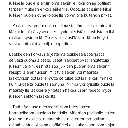
julkisella puolella ensin omalääkärille, joka ohjaa potilaat
tarpeen mukaan erikoislääkärille. Odotusajat esimerkiksi
julkisen puolen gynekologeille voivat olla kuitenkin pitkät.
– Koska terveydenhuolto on ilmaista, ihmiset hakeutuvat
lääkäriin tai päivystykseen hyvin pienistäkin asioista, mikä
rasittaa systeemiä. Terveyskeskuslääkäreillä on lyhyet
vastaanottoajat ja paljon paperitöitä.
Lääkkeiden korvausjärjestelmä poikkeaa Espanjassa
selvästi suomalaisesta: useat lääkkeet ovat rahoitettuja
julkisin varoin, eli niistä saa julkisen puolen omalääkärin
reseptillä alennuksen. Yksityislääkäri voi määrätä
lääkityksen potilaalle mutta se tulee potilaalle kalliimmaksi
kuin julkiselta puolelta saatuna. Niinpä yksityisellä puolella
määrätyille lääkkeille yritetään hakea usein resepti myös
julkisen sektorin lääkäriltä.
– Tätä näen usein esimerkiksi vaihdevuosien
hormonikorvaushoidon kohdalla. Määrään potilaalle hoitoa,
joka on turvallista, auttaa oireisiin ja parantaa potilaan
elämänlaatua. Jos omalääkäri ei ole kuitenkaan aivan ajan