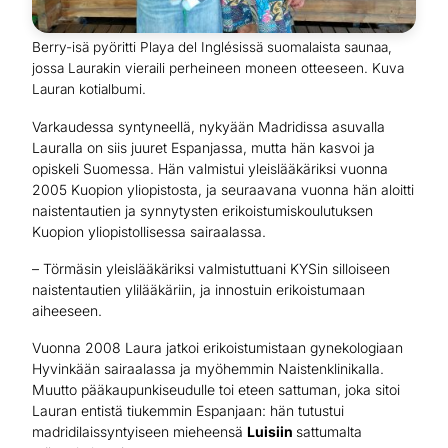
Berry-isä pyöritti Playa del Inglésissä suomalaista saunaa,
jossa Laurakin vieraili perheineen moneen otteeseen. Kuva
Lauran kotialbumi.
Varkaudessa syntyneellä, nykyään Madridissa asuvalla
Lauralla on siis juuret Espanjassa, mutta hän kasvoi ja
opiskeli Suomessa. Hän valmistui yleislääkäriksi vuonna
2005 Kuopion yliopistosta, ja seuraavana vuonna hän aloitti
naistentautien ja synnytysten erikoistumiskoulutuksen
Kuopion yliopistollisessa sairaalassa.
– Törmäsin yleislääkäriksi valmistuttuani KYSin silloiseen
naistentautien ylilääkäriin, ja innostuin erikoistumaan
aiheeseen.
Vuonna 2008 Laura jatkoi erikoistumistaan gynekologiaan
Hyvinkään sairaalassa ja myöhemmin Naistenklinikalla.
Muutto pääkaupunkiseudulle toi eteen sattuman, joka sitoi
Lauran entistä tiukemmin Espanjaan: hän tutustui
madridilaissyntyiseen mieheensä
Luisiin
sattumalta