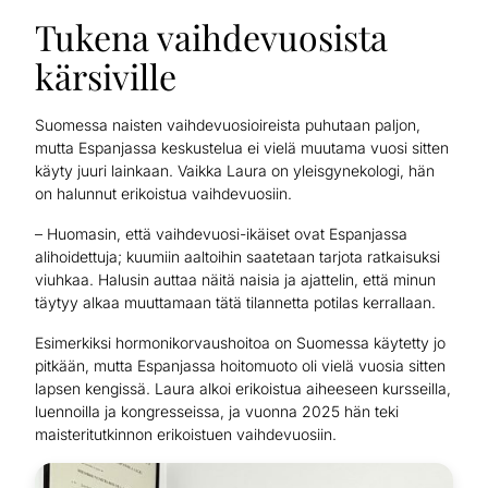
Tukena vaihdevuosista
kärsiville
Suomessa naisten vaihdevuosioireista puhutaan paljon,
mutta Espanjassa keskustelua ei vielä muutama vuosi sitten
käyty juuri lainkaan. Vaikka Laura on yleisgynekologi, hän
on halunnut erikoistua vaihdevuosiin.
– Huomasin, että vaihdevuosi-ikäiset ovat Espanjassa
alihoidettuja; kuumiin aaltoihin saatetaan tarjota ratkaisuksi
viuhkaa. Halusin auttaa näitä naisia ja ajattelin, että minun
täytyy alkaa muuttamaan tätä tilannetta potilas kerrallaan.
Esimerkiksi hormonikorvaushoitoa on Suomessa käytetty jo
pitkään, mutta Espanjassa hoitomuoto oli vielä vuosia sitten
lapsen kengissä. Laura alkoi erikoistua aiheeseen kursseilla,
luennoilla ja kongresseissa, ja vuonna 2025 hän teki
maisteritutkinnon erikoistuen vaihdevuosiin.