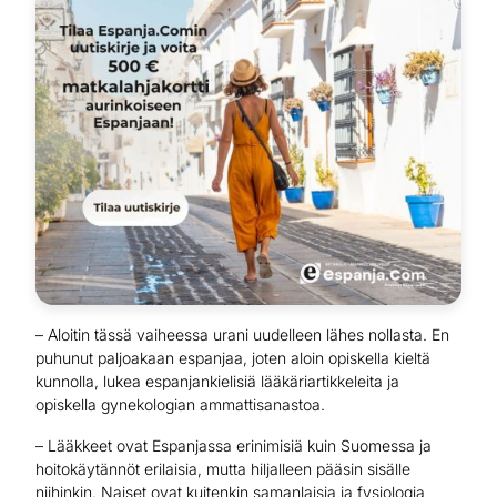
– Aloitin tässä vaiheessa urani uudelleen lähes nollasta. En
puhunut paljoakaan espanjaa, joten aloin opiskella kieltä
kunnolla, lukea espanjankielisiä lääkäriartikkeleita ja
opiskella gynekologian ammattisanastoa.
– Lääkkeet ovat Espanjassa erinimisiä kuin Suomessa ja
hoitokäytännöt erilaisia, mutta hiljalleen pääsin sisälle
niihinkin. Naiset ovat kuitenkin samanlaisia ja fysiologia