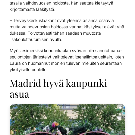
tasalla vaihdevuosien hoidosta, hän saattaa kieltäytyä
kirjoittamasta lääkitystä.
– Terveyskeskuslääkärit ovat yleensä asiansa osaavia
mutta vaihdevuosien hoidossa vanhat käsitykset elävät yhä
tiukassa. Toivottavasti tähän saadaan muutosta
lisäkouluttautumisen avulla.
Myös esimerkiksi kohdunkaulan syövän niin sanotut papa-
seulontojen järjestelyt vaihtelevat itsehallintoalueittain, joten
Laura on huomannut monien tulevan mieluiten seurantaan
yksityiselle puolelle.
Madrid hyvä kaupunki
asua