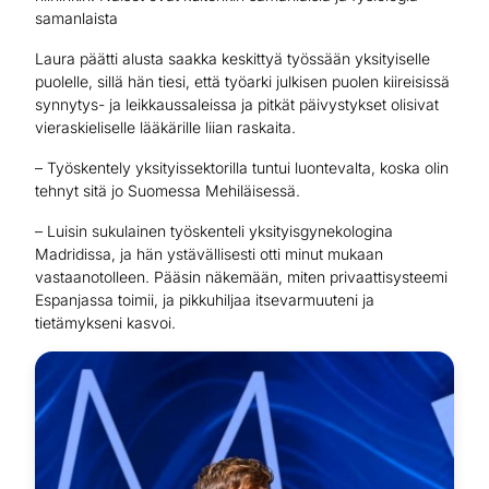
samanlaista
Laura päätti alusta saakka keskittyä työssään yksityiselle
puolelle, sillä hän tiesi, että työarki julkisen puolen kiireisissä
synnytys- ja leikkaussaleissa ja pitkät päivystykset olisivat
vieraskieliselle lääkärille liian raskaita.
– Työskentely yksityissektorilla tuntui luontevalta, koska olin
tehnyt sitä jo Suomessa Mehiläisessä.
– Luisin sukulainen työskenteli yksityisgynekologina
Madridissa, ja hän ystävällisesti otti minut mukaan
vastaanotolleen. Pääsin näkemään, miten privaattisysteemi
Espanjassa toimii, ja pikkuhiljaa itsevarmuuteni ja
tietämykseni kasvoi.