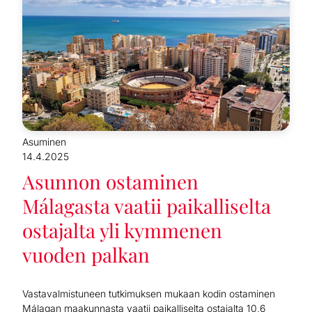
Asuminen
14.4.2025
Asunnon ostaminen
Málagasta vaatii paikalliselta
ostajalta yli kymmenen
vuoden palkan
Vastavalmistuneen tutkimuksen mukaan kodin ostaminen
Málagan maakunnasta vaatii paikalliselta ostajalta 10,6