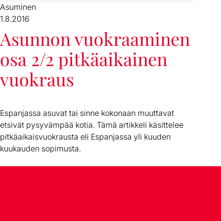
Asuminen
1.8.2016
Asunnon vuokraaminen
osa 2/2 pitkäaikainen
vuokraus
Espanjassa asuvat tai sinne kokonaan muuttavat
etsivät pysyvämpää kotia. Tämä artikkeli käsittelee
pitkäaikaisvuokrausta eli Espanjassa yli kuuden
kuukauden sopimusta.