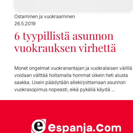
Ostaminen ja vuokraaminen
26.5.2019
6 tyypillistä asunnon
vuokrauksen virhettä
Monet ongelmat vuokranantajan ja vuokralaisen välillä
voidaan välttää hoitamalla hommat oikein heti alusta
saakka. Usein päädytään allekirjoittamaan asunnon
vuokrasopimus nopeasti, eikä pykäliä käydä ...