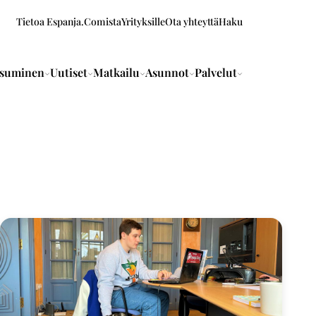
Tietoa Espanja.Comista
Yrityksille
Ota yhteyttä
Haku
suminen
Uutiset
Matkailu
Asunnot
Palvelut