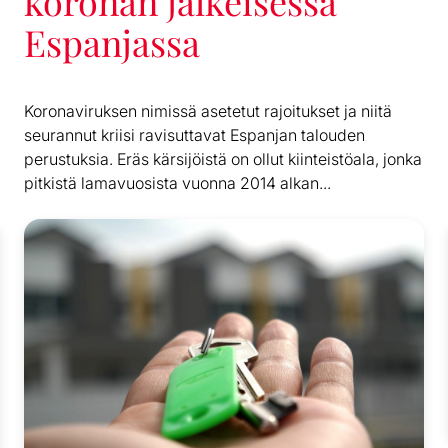
koronan jälkeisessä
Espanjassa
Koronaviruksen nimissä asetetut rajoitukset ja niitä
seurannut kriisi ravisuttavat Espanjan talouden
perustuksia. Eräs kärsijöistä on ollut kiinteistöala, jonka
pitkistä lamavuosista vuonna 2014 alkan...