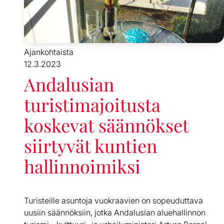
Ajankohtaista
12.3.2023
Andalusian
turistimajoitusta
koskevat säännökset
siirtyvät kuntien
hallinnoimiksi
Turisteille asuntoja vuokraavien on sopeuduttava
uusiin säännöksiin, jotka Andalusian aluehallinnon