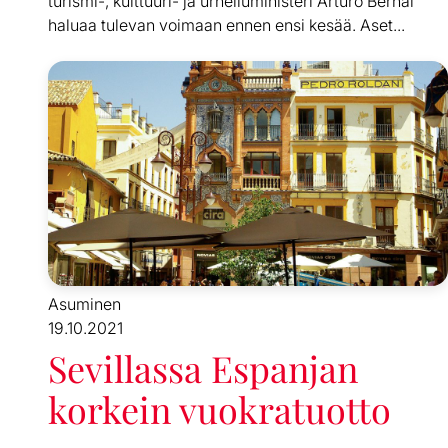
turismi-, kulttuuri- ja urheiluministeri Arturo Bernal
haluaa tulevan voimaan ennen ensi kesää. Aset...
Asuminen
19.10.2021
Sevillassa Espanjan
korkein vuokratuotto