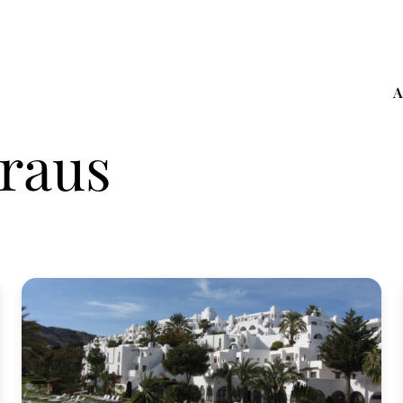
A
raus