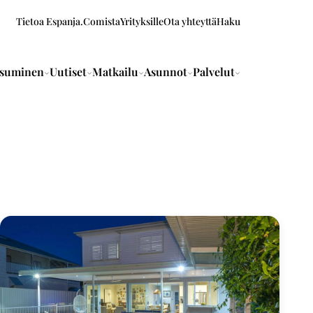
Tietoa Espanja.Comista
Yrityksille
Ota yhteyttä
Haku
suminen
Uutiset
Matkailu
Asunnot
Palvelut