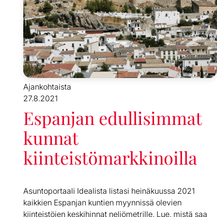
Ajankohtaista
27.8.2021
Espanjan edullisimmat
kunnat
kiinteistömarkkinoilla
Asuntoportaali Idealista listasi heinäkuussa 2021
kaikkien Espanjan kuntien myynnissä olevien
kiinteistöjen keskihinnat neliömetrille. Lue, mistä saa