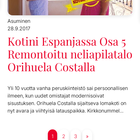
Asuminen
28.9.2017
Kotini Espanjassa Osa 5
Remontoitu neliapilatalo
Orihuela Costalla
Yli 10 vuotta vanha peruskiinteistö sai persoonallisen
ilmeen, kun uudet omistajat modernisoivat
sisustuksen. Orihuela Costalla sijaitseva lomakoti on
nyt avara ja viihtyisä latauspaikka. Kirkkonummel...
1
2
3
»