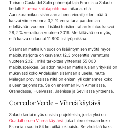
Turismo Costa del Solin puheenjohtaja Francisco Salado
tiedotti
Fitur-matkailutapahtuman
aikana, että
Aurinkorannikon sisämaan alueen vierailijoiden määrä
kasvoi viime vuonna 3,2 % verrattuna pandemiaa
edeltävään vuoteen. Lisäksi turistien rahan kulutus kasvoi
28,2 % verrattuna vuoteen 2019. Merkittävää on myös,
että kasvu on luonut 11 800 lisätyöpaikkaa.
Sisämaan matkailun suosion lisääntymisen myötä myös
majoitustarjonta on kasvanut 12,3 prosenttia verrattuna
vuoteen 2021, mikä tarkoittaa yhteensä 55 000
majoituspaikkaa. Saladon mukaan matkailualan yrityksiä on
mukavasti koko Andalusian sisämaan alueella, mutta
Málagan provinssissa niitä on eniten, yli kolmannes koko
alueen tarjonnasta. Se on enemmän kuin Almeríassa,
Granadassa, Huelvassa, Jaénissa ja Sevillassa yhteensä.
Corredor Verde – Vihreä käytävä
Salado kertoi myös uusista projekteista, joista yksi on
Guadalhorcen Vihreä käytävä
, joka tulee olemaan koko
Espanjan suurin 54 km pitkä jokipuisto. Se yhdistää kaksi