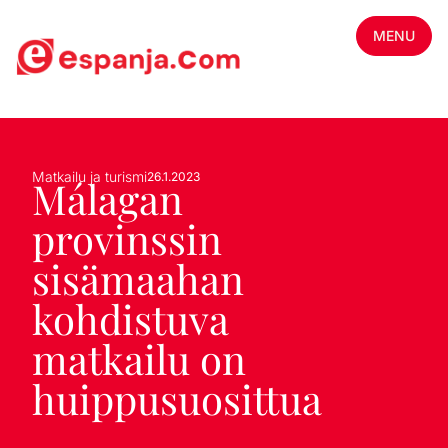
MENU
Matkailu ja turismi
26.1.2023
Málagan
provinssin
sisämaahan
kohdistuva
matkailu on
huippusuosittua