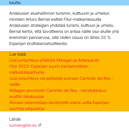
kautta.
Andalusian aluehallinnon turismin, kulttuurin ja urheilun
ministeri Arturo Bernal esitteli Fitur-matkamessuilla
Andalusian strategian yhdistää turismi, kulttuuri ja urheilu.
Bernal kertoi, että tavoitteena on antaa näille osa-aluille yhä
enemmän painoarvoa, sillä niiden osuus on lähes 20 %
Espanjan bruttokansatuotteesta.
Lue lisää:
Uusi junayhteys yhdistää Málagan ja Antequeran
Fitur 2023: Espanjan suurin kansainvälinen
matkailutapahtuma
Uusi junayhteys vie patikoijat suoraan Caminito del Rey -
reitille
Málagan provinssin Caminito del Rey -vierailukeskus
avattiin lokakuussa
Áloraan rakennetaan kävelyreitti osana uutta Espanjan
suurinta jokipuistoa
Lähde
surinenglish.es