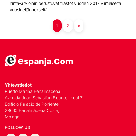
hinta-arvioihin perustuvat tilastot vuoden 2017 viimeiseltä
vuosineljännekseltä.
1
2
»
Yhteystiedot
Puerto Marina Benalmádena
Avenida Juan Sebastian Elcano, Local 7
Edificio Palacio de Poniente,
29630 Benalmádena Costa,
Málaga
FOLLOW US