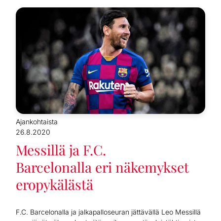
Ajankohtaista
26.8.2020
Messillä ja F.C.
Barcelonalla eri näkemykset
eropykälästä
F.C. Barcelonalla ja jalkapalloseuran jättävällä Leo Messillä