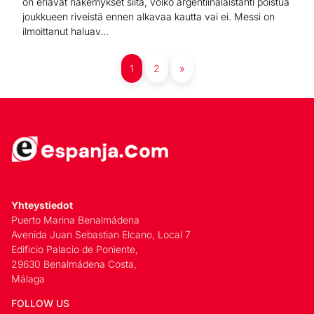
on eriävät näkemykset siitä, voiko argentiinalaistähti poistua
joukkueen riveistä ennen alkavaa kautta vai ei. Messi on
ilmoittanut haluav...
1
2
»
Yhteystiedot
Puerto Marina Benalmádena
Avenida Juan Sebastian Elcano, Local 7
Edificio Palacio de Poniente,
29630 Benalmádena Costa,
Málaga
FOLLOW US