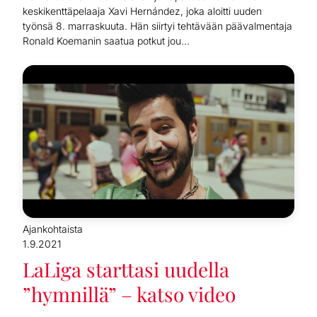
keskikenttäpelaaja Xavi Hernández, joka aloitti uuden
työnsä 8. marraskuuta. Hän siirtyi tehtävään päävalmentaja
Ronald Koemanin saatua potkut jou...
Ajankohtaista
1.9.2021
LaLiga starttasi uudella
”hymnillä” – katso video