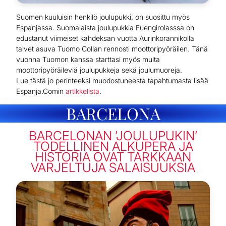
Suomen kuuluisin henkilö joulupukki, on suosittu myös
Espanjassa. Suomalaista joulupukkia Fuengirolasssa on
edustanut viimeiset kahdeksan vuotta Aurinkorannikolla
talvet asuva Tuomo Collan rennosti moottoripyöräilen. Tänä
vuonna Tuomon kanssa starttasi myös muita
moottoripyöräileviä joulupukkeja sekä joulumuoreja.
Lue tästä jo perinteeksi muodostuneesta tapahtumasta lisää
Espanja.Comin
artikkelista
.
BARCELONA
BARCELONAN ’JOULUPUKIN’
TODELLINEN ALKUPERÄ JA
HISTORIA OVAT TARKKAAN
VARJELTUJA SALAISUUKSIA