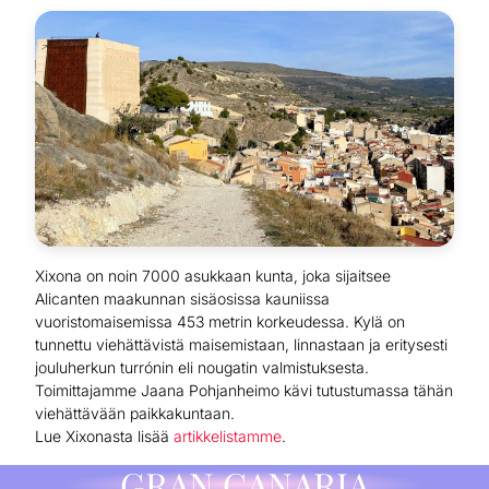
Xixona on noin 7000 asukkaan kunta, joka sijaitsee
Alicanten maakunnan sisäosissa kauniissa
vuoristomaisemissa 453 metrin korkeudessa. Kylä on
tunnettu viehättävistä maisemistaan, linnastaan ja eritysesti
jouluherkun turrónin eli nougatin valmistuksesta.
Toimittajamme Jaana Pohjanheimo kävi tutustumassa tähän
viehättävään paikkakuntaan.
Lue Xixonasta lisää
artikkelistamme
.
GRAN CANARIA