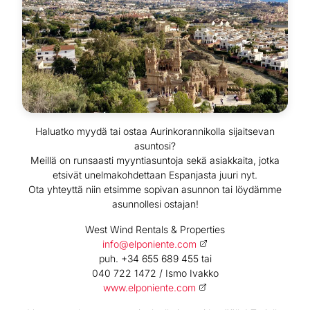
Haluatko myydä tai ostaa Aurinkorannikolla sijaitsevan
asuntosi?
Meillä on runsaasti myyntiasuntoja sekä asiakkaita, jotka
etsivät unelmakohdettaan Espanjasta juuri nyt.
Ota yhteyttä niin etsimme sopivan asunnon tai löydämme
asunnollesi ostajan!
West Wind Rentals & Properties
info@elponiente.com
puh. +34 655 689 455 tai
040 722 1472 / Ismo Ivakko
www.elponiente.com