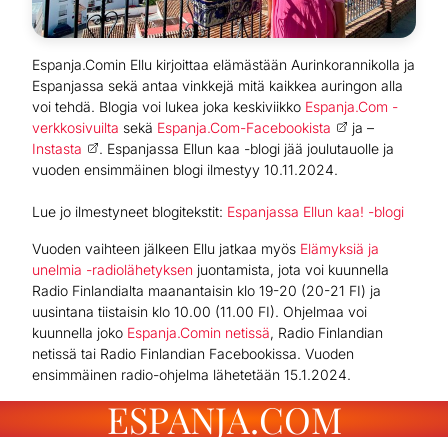
Espanja.Comin Ellu kirjoittaa elämästään Aurinkorannikolla ja
Espanjassa sekä antaa vinkkejä mitä kaikkea auringon alla
voi tehdä. Blogia voi lukea joka keskiviikko
Espanja.Com -
verkkosivuilta
sekä
Espanja.Com-Facebookista
ja –
Instasta
. Espanjassa Ellun kaa -blogi jää joulutauolle ja
vuoden ensimmäinen blogi ilmestyy 10.11.2024.
Lue jo ilmestyneet blogitekstit:
Espanjassa Ellun kaa! -blogi
Vuoden vaihteen jälkeen Ellu jatkaa myös
Elämyksiä ja
unelmia -radiolähetyksen
juontamista, jota voi kuunnella
Radio Finlandialta maanantaisin klo 19-20 (20-21 FI) ja
uusintana tiistaisin klo 10.00 (11.00 FI). Ohjelmaa voi
kuunnella joko
Espanja.Comin netissä
, Radio Finlandian
netissä tai Radio Finlandian Facebookissa. Vuoden
ensimmäinen radio-ohjelma lähetetään 15.1.2024.
ESPANJA.COM