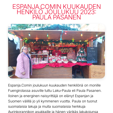
ESPANJA.COMIN KUUKAUDEN
HENKILÖ JOULUKUU 2023:
PAULA PASANEN
Espanja.Comin joulukuun kuukauden henkilönä on monille
Fuengirolassa asuville tuttu Laku-Paula eli Paula Pasanen.
Iloinen ja energinen naisyrittäjä on elänyt Espanjan ja
Suomen välillä jo yli kymmenen vuotta. Paula on tuonut
suomalaisia lakuja ja muita suomalaisia herkkuja
Aurinkorannikon asukkaille ja hänen värikäs lakukojunsa