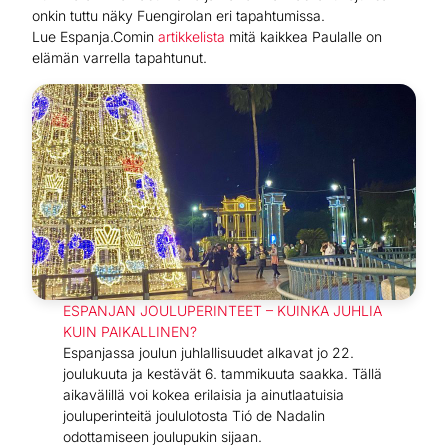
onkin tuttu näky Fuengirolan eri tapahtumissa.
Lue Espanja.Comin
artikkelista
mitä kaikkea Paulalle on
elämän varrella tapahtunut.
ESPANJAN JOULUPERINTEET – KUINKA JUHLIA
KUIN PAIKALLINEN?
Espanjassa joulun juhlallisuudet alkavat jo 22.
joulukuuta ja kestävät 6. tammikuuta saakka. Tällä
aikavälillä voi kokea erilaisia ja ainutlaatuisia
jouluperinteitä joululotosta Tió de Nadalin
odottamiseen joulupukin sijaan.