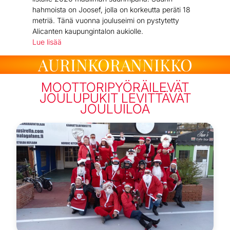
hahmoista on Joosef, jolla on korkeutta peräti 18
metriä. Tänä vuonna jouluseimi on pystytetty
Alicanten kaupungintalon aukiolle.
Lue lisää
AURINKORANNIKKO
MOOTTORIPYÖRÄILEVÄT
JOULUPUKIT LEVITTÄVÄT
JOULUILOA