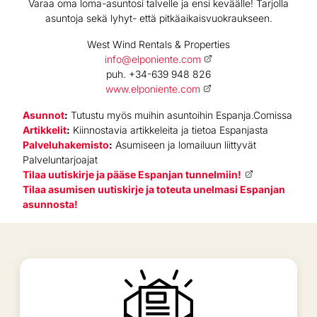
Varaa oma loma-asuntosi talvelle ja ensi keväälle! Tarjolla
asuntoja sekä lyhyt- että pitkäaikaisvuokraukseen.
West Wind Rentals & Properties
info@elponiente.com
puh. +34-639 948 826
www.elponiente.com
Asunnot
:
Tutustu myös muihin asuntoihin Espanja.Comissa
Artikkelit
:
Kiinnostavia artikkeleita ja tietoa Espanjasta
Palveluhakemisto
:
Asumiseen ja lomailuun liittyvät
Palveluntarjoajat
Tilaa uutiskirje ja pääse Espanjan tunnelmiin!
Tilaa asumisen uutiskirje ja toteuta unelmasi Espanjan
asunnosta!