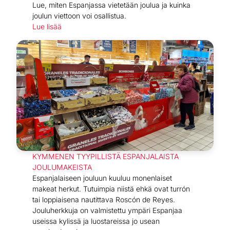
Lue, miten Espanjassa vietetään joulua ja kuinka
joulun viettoon voi osallistua.
Lue lisää
KYMMENEN TYYPILLISTÄ ESPANJALAISTA
JOULUMAKEISTA
Espanjalaiseen jouluun kuuluu monenlaiset
makeat herkut. Tutuimpia niistä ehkä ovat turrón
tai loppiaisena nautittava Roscón de Reyes.
Jouluherkkuja on valmistettu ympäri Espanjaa
useissa kylissä ja luostareissa jo usean