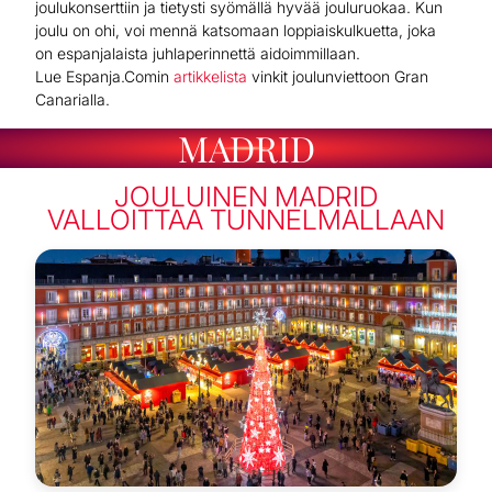
joulukonserttiin ja tietysti syömällä hyvää jouluruokaa. Kun
joulu on ohi, voi mennä katsomaan loppiaiskulkuetta, joka
on espanjalaista juhlaperinnettä aidoimmillaan.
Lue Espanja.Comin
artikkelista
vinkit joulunviettoon Gran
Canarialla.
MADRID
JOULUINEN MADRID
VALLOITTAA TUNNELMALLAAN