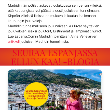
Madridin lämpötilat laskevat joulukuussa sen verran viileiksi,
että kaupungissa voi päästä aidosti jouluiseen tunnelmaan.
Kirpeän viileissä illoissa on mukava jalkautua ihailemaan
kaupungin jouluvaloja.
Madridin tunnelmalliseen joulunaikaan kuuluvat näyttävien
jouluvalojen lisäksi joulutorit, luistinradat ja lämpimät churrot.
Lue Espanja.Comin Madridin toimittajan Anna Venejärven
artikkeli
jouluisen Madridin tunnelmista.
SEURAA ESPANJASSA
ELLUN KAA! -BLOGIA