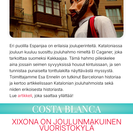
Eri puolilla Espanjaa on erilaisia jouluperinteitä. Kataloniassa
jouluun kuuluu suosittu jouluhahmo nimeltä El Caganer, joka
tarkoittaa suomeksi Kakkaajaa. Tämä hahmo piileskelee
aina jossain seimen syvyyksissä housut kintuissaan, ja sen
tunnistaa punaiselta tonttulakilta näyttävästä myssystä.
Toimittajamme Esa Ennelin on tutkinut Barcelonan historiaa
ja kertoo artikkelissaan Katalonian jouluhahmoista sekä
niiden erikoisesta historiasta.
Lue
artikkeli
, joka saattaa yllättää!
COSTA BLANCA
XIXONA ON JOULUNMAKUINEN
VUORISTOKYLÄ