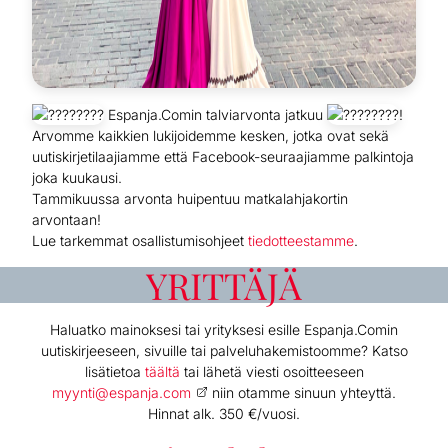
Espanja.Comin talviarvonta jatkuu
!
Arvomme kaikkien lukijoidemme kesken, jotka ovat sekä
uutiskirjetilaajiamme että Facebook-seuraajiamme palkintoja
joka kuukausi.
Tammikuussa arvonta huipentuu matkalahjakortin
arvontaan!
Lue tarkemmat osallistumisohjeet
tiedotteestamme
.
YRITTÄJÄ
Haluatko mainoksesi tai yrityksesi esille Espanja.Comin
uutiskirjeeseen, sivuille tai palveluhakemistoomme? Katso
lisätietoa
täältä
tai lähetä viesti osoitteeseen
myynti@espanja.com
niin otamme sinuun yhteyttä.
Hinnat alk. 350 €/vuosi.