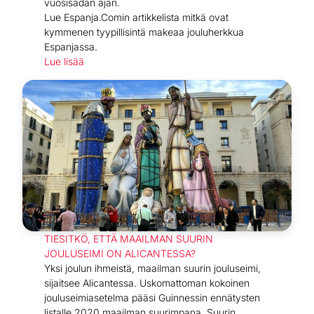
vuosisadan ajan.
Lue Espanja.Comin artikkelista mitkä ovat
kymmenen tyypillisintä makeaa jouluherkkua
Espanjassa.
Lue lisää
TIESITKÖ, ETTÄ MAAILMAN SUURIN
JOULUSEIMI ON ALICANTESSA?
Yksi joulun ihmeistä, maailman suurin jouluseimi,
sijaitsee Alicantessa. Uskomattoman kokoinen
jouluseimiasetelma pääsi Guinnessin ennätysten
listalle 2020 maailman suurimpana. Suurin