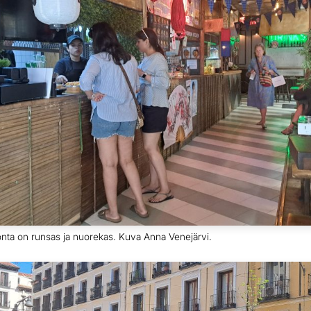
onta on runsas ja nuorekas. Kuva Anna Venejärvi.