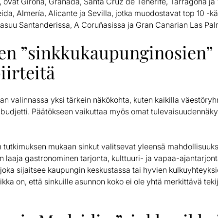
, ovat Girona, Granada, Santa Cruz de Tenerife, Tarragona ja 
ida, Almería, Alicante ja Sevilla, jotka muodostavat top 10 -kä
 asuu Santanderissa, A Coruñasissa ja Gran Canarian Las Pal
jen ”sinkkukaupunginosien”
irteitä
valinnassa yksi tärkein näkökohta, kuten kaikilla väestöryhmi
 budjetti. Päätökseen vaikuttaa myös omat tulevaisuudennäky
 tutkimuksen mukaan sinkut valitsevat yleensä mahdollisuuk
n laaja gastronominen tarjonta, kulttuuri- ja vapaa-ajantarjon
n joka sijaitsee kaupungin keskustassa tai hyvien kulkuyhteyksi
ka on, että sinkuille asunnon koko ei ole yhtä merkittävä tekij