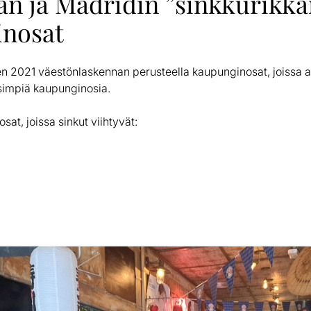
an ja Madridin ”sinkkurikk
nosat
 2021 väestönlaskennan perusteella kaupunginosat, joissa as
simpiä kaupunginosia.
at, joissa sinkut viihtyvät: