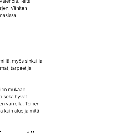
Valencia. Niitä
rjen. Vähiten
masissa.
llä, myös sinkuilla,
mät, tarpeet ja
sien mukaan
ta sekä hyvät
en varrella. Toinen
ä kuin alue ja mitä