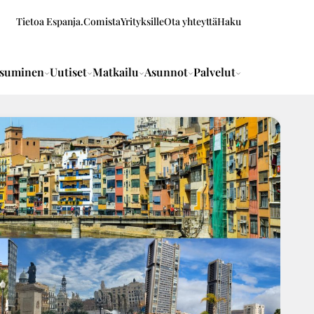
Tietoa Espanja.Comista
Yrityksille
Ota yhteyttä
Haku
suminen
Uutiset
Matkailu
Asunnot
Palvelut