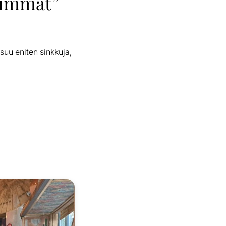
aimmat”
uu eniten sinkkuja,