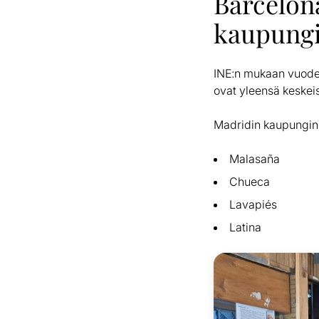
Barcelon
kaupungi
INE:n mukaan vuoden
ovat yleensä keskei
Madridin kaupunginos
Malasaña
Chueca
Lavapiés
Latina