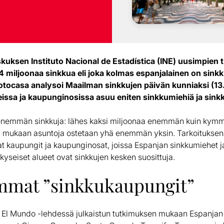
skuksen Instituto Nacional de Estadística (INE) uusimpien 
4 miljoonaa sinkkua eli joka kolmas espanjalainen on sinkk
Fotocasa analysoi Maailman sinkkujen päivän kunniaksi (13
ssa ja kaupunginosissa asuu eniten sinkkumiehiä ja sinkk
enemmän sinkkuja: lähes kaksi miljoonaa enemmän kuin kymme
 mukaan asuntoja ostetaan yhä enemmän yksin. Tarkoituksena
vat kaupungit ja kaupunginosat, joissa Espanjan sinkkumiehet j
 kyseiset alueet ovat sinkkujen kesken suosittuja.
mmat ”sinkkukaupungit”
 El Mundo -lehdessä julkaistun tutkimuksen mukaan Espanjan 