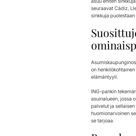
asuu eniten sinkkuja
seuraavat Cádiz, Lle
sinkkuja puolestaan
Suosittu
ominaispi
Asumiskaupunginosan 
on henkilökohtainen
elämäntyyli.
ING-pankin tekemän
asuinalueen, jossa o
palvelut ja sellaise
huomionarvoinen seik
se tarjoaa.