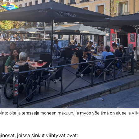
vintoloita ja terasseja moneen makuun, ja myös yöelämä on alueella vil
osat, joissa sinkut viihtyvät ovat: