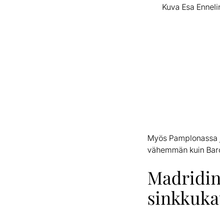
Kuva Esa Enneli
Myös Pamplonassa ja
vähemmän kuin Barc
Madridin
sinkkuka