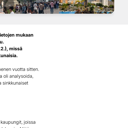
tietojen mukaan
u.
.2.), missä
unaisia.
nen vuotta sitten.
 oli analysoida,
a sinkkunaiset
kaupungit, joissa