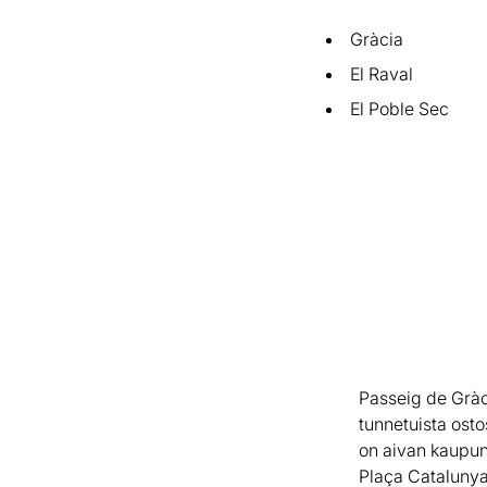
Gràcia
El Raval
El Poble Sec
Passeig de Gràc
tunnetuista osto
on aivan kaupun
Plaça Catalunya