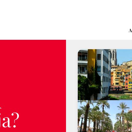
A
u
ja?